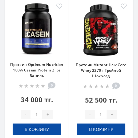
Протеин Optimum Nutrition
Протеин Mutant HardCore
100% Casein Protein 2 lbs
Whey 2270 г Тройной
Ваниль
Шоколад
0
0
34 000 тг.
52 500 тг.
-
+
-
+
В КОРЗИНУ
В КОРЗИНУ