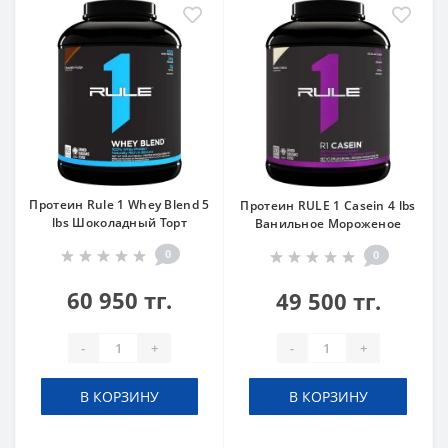
Протеин Rule 1 Whey Blend 5
Протеин RULE 1 Casein 4 lbs
lbs Шоколадный Торт
Ванильное Мороженое
0
0
60 950 тг.
49 500 тг.
-
+
-
+
В КОРЗИНУ
В КОРЗИНУ