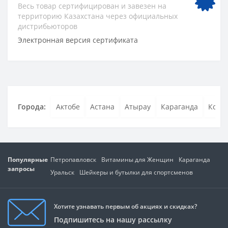
Весь товар сертифицирован и завезен на
территорию Казахстана через официальных
дистрибьюторов
Электронная версия сертификата
Города:
Актобе
Астана
Атырау
Караганда
Кост
Популярные
Петропавловск
Витамины для Женщин
Караганда
запросы
Уральск
Шейкеры и бутылки для спортсменов
Хотите узнавать первым об акциях и скидках?
Подпишитесь на нашу рассылку