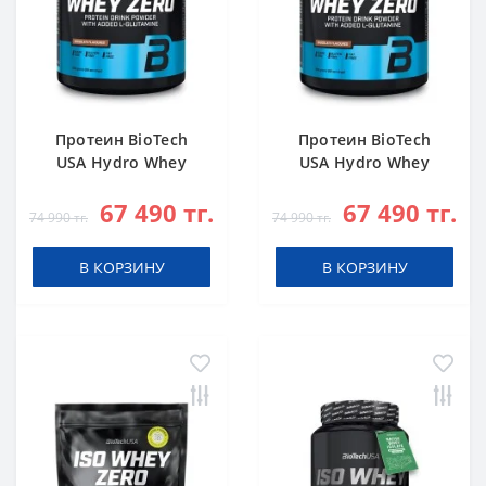
Протеин BioTech
Протеин BioTech
USA Hydro Whey
USA Hydro Whey
Zero chocolate 1816
Zero vanilla 1816 g
67 490 тг.
67 490 тг.
g
74 990 тг.
74 990 тг.
В КОРЗИНУ
В КОРЗИНУ