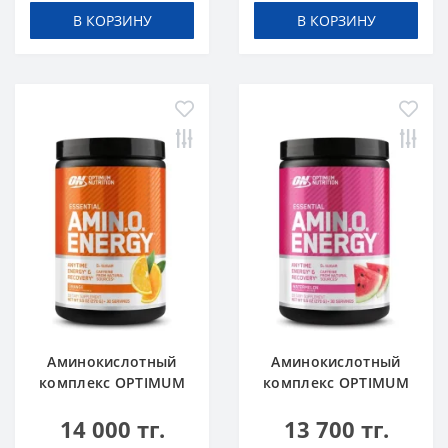
В КОРЗИНУ
В КОРЗИНУ
Аминокислотный
Аминокислотный
комплекс OPTIMUM
комплекс OPTIMUM
NUTRITION Amino
NUTRITION Amino
14 000 тг.
13 700 тг.
Energy 270 g Orange
Energy 270 g Арбуз
Апельсин