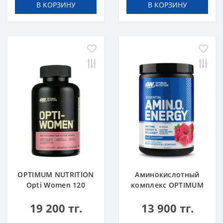
В КОРЗИНУ
В КОРЗИНУ
OPTIMUM NUTRITION
Аминокислотный
Opti Women 120
комплекс OPTIMUM
caps
NUTRITION Amino
19 200 тг.
13 900 тг.
Energy 270 g Blue
Raspberry Малина