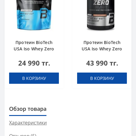
Протеин BioTech
Протеин BioTech
USA Iso Whey Zero
USA Iso Whey Zero
black biscuit (Oreo)
Black chocolate 908 g
24 990 тг.
43 990 тг.
454 g
В КОРЗИНУ
В КОРЗИНУ
Обзор товара
Характеристики