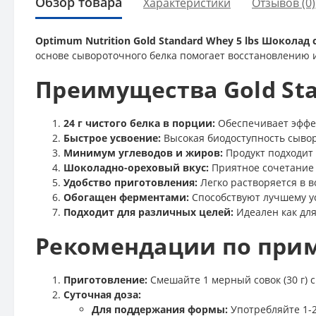
Обзор товара
Характеристики
Отзывов (0)
Optimum Nutrition Gold Standard Whey 5 lbs Шоколад
основе сывороточного белка помогает восстановлению 
Преимущества Gold Sta
24 г чистого белка в порции:
Обеспечивает эффек
Быстрое усвоение:
Высокая биодоступность сывор
Минимум углеводов и жиров:
Продукт подходит 
Шоколадно-ореховый вкус:
Приятное сочетание 
Удобство приготовления:
Легко растворяется в в
Обогащен ферментами:
Способствуют лучшему у
Подходит для различных целей:
Идеален как дл
Рекомендации по при
Приготовление:
Смешайте 1 мерный совок (30 г) с
Суточная доза:
Для поддержания формы:
Употребляйте 1-2