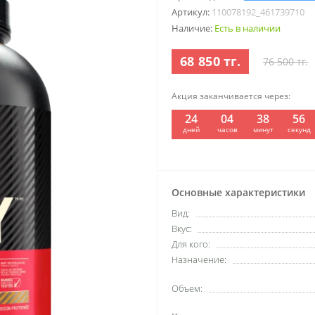
Артикул:
110078192_461739710
Наличие:
Есть в наличии
68 850 тг.
76 500 тг.
Акция заканчивается через:
24
04
38
55
дней
часов
минут
секунд
Основные характеристики
Вид:
Вкус:
Для кого:
Назначение:
Объем: