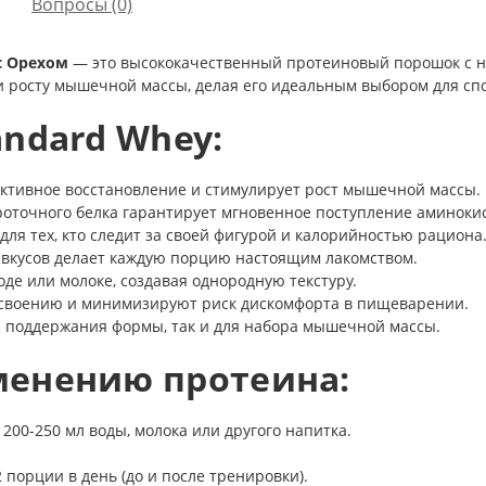
Вопросы
(0)
 с Орехом
— это высококачественный протеиновый порошок с н
и росту мышечной массы, делая его идеальным выбором для сп
ndard Whey:
тивное восстановление и стимулирует рост мышечной массы.
оточного белка гарантирует мгновенное поступление аминокис
для тех, кто следит за своей фигурой и калорийностью рациона
вкусов делает каждую порцию настоящим лакомством.
оде или молоке, создавая однородную текстуру.
своению и минимизируют риск дискомфорта в пищеварении.
я поддержания формы, так и для набора мышечной массы.
менению протеина:
 200-250 мл воды, молока или другого напитка.
 порции в день (до и после тренировки).