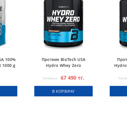
SA 100%
Протеин BioTech USA
Прот
 1000 g
Hydro Whey Zero
Hydro
chocolate 1816 g
67 490 тг.
74 990 тг.
74 99
В КОРЗИНУ