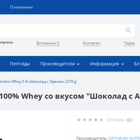
О компании
апросы
Витамины Е
Коллаген
Тараз
Пептиды
Производители
Информация
Бл
rition Whey 5 lb Шоколад с Орехом 2270 g
100% Whey со вкусом "Шоколад с Ара
Отзывы:
(0)
Производитель:
OPTIMUM NUTR