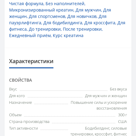
Чистая формула
,
Без наполнителей
,
Микронизированный креатин
,
Для мужчин
,
Для
женщин
,
Для спортсменов
,
Для новичков
,
Для
пауэрлифтинга
,
Для бодибилдинга
,
Для кроссфита
,
Для
фитнеса
,
До тренировки
,
После тренировки
,
Ежедневный приём
,
Курс креатина
Характеристики
СВОЙСТВА
Вкус
Без вкуса
Для кого
Для мужчин и женщин
Назначение
Повышение силы и ускорение
восстановления
Объем
300 г
Страна производства
США
Тип активности
Бодибилдинг, силовые
тренировки, кроссфит, фитнес