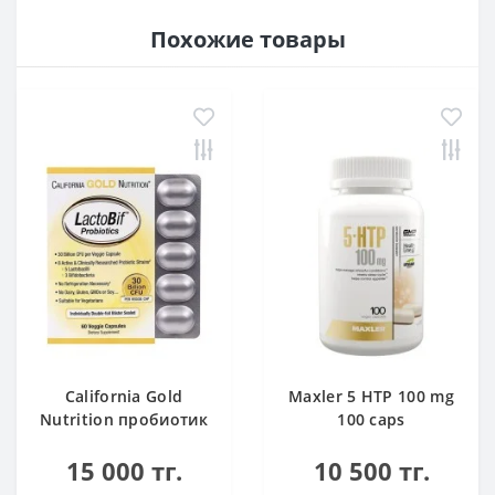
Похожие товары
California Gold
Maxler 5 HTP 100 mg
Nutrition пробиотик
100 caps
LactoBif 30 млрд
15 000 тг.
10 500 тг.
КОЕ 60 капсул