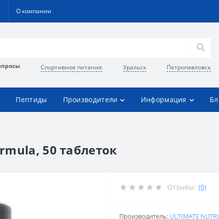
О компании
апросы
Спортивное питание
Уральск
Петропавловск
Пептиды
Производители
Информация
Бл
ormula, 50 таблеток
Отзывы:
(0)
Производитель:
ULTIMATE NUTR