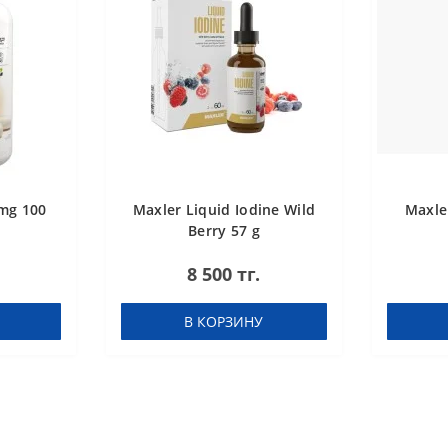
mg 100
Maxler Liquid Iodine Wild
Maxle
Berry 57 g
8 500 тг.
В КОРЗИНУ