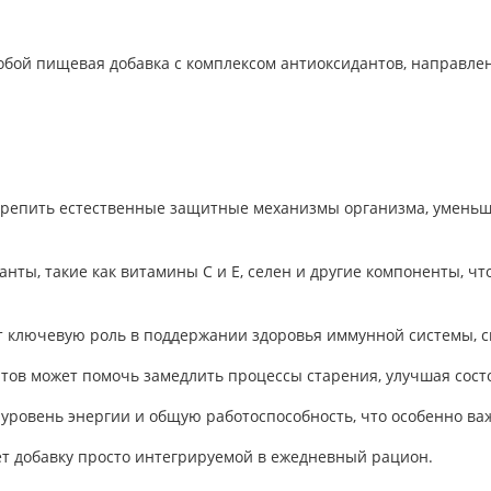
обой пищевая добавка с комплексом антиоксидантов, направлен
укрепить естественные защитные механизмы организма, умень
нты, такие как витамины C и E, селен и другие компоненты, ч
 ключевую роль в поддержании здоровья иммунной системы, с
нтов может помочь замедлить процессы старения, улучшая сост
уровень энергии и общую работоспособность, что особенно ва
ает добавку просто интегрируемой в ежедневный рацион.