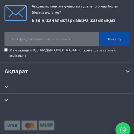
Акциялар мен жеңілдіктер туралы бірінші болып
білгіңіз келе ме?
Біздің жаңалықтарымызға жазылыңыз
Жазылу
Мен оқыдым
ҚОҒАМДЫҚ ОФЕРТА ШАРТЫ
және шарттармен
келісемін
Ақпарат