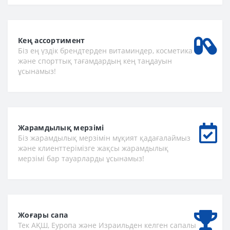
Кең ассортимент
Біз ең үздік брендтерден витаминдер, косметика
және спорттық тағамдардың кең таңдауын
ұсынамыз!
Жарамдылық мерзімі
Біз жарамдылық мерзімін мұқият қадағалаймыз
және клиенттерімізге жақсы жарамдылық
мерзімі бар тауарларды ұсынамыз!
Жоғары сапа
Тек АҚШ, Еуропа және Израильден келген сапалы