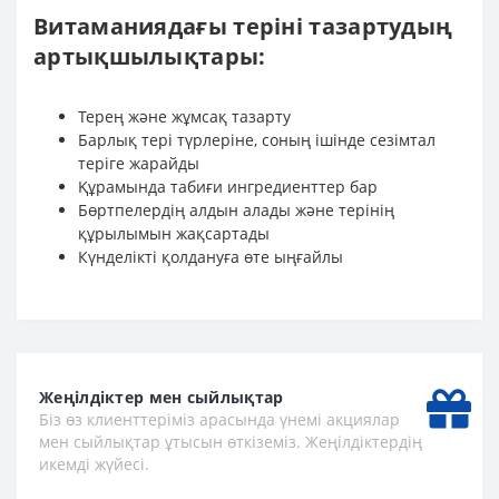
Витаманиядағы теріні тазартудың
артықшылықтары:
Терең және жұмсақ тазарту
Барлық тері түрлеріне, соның ішінде сезімтал
теріге жарайды
Құрамында табиғи ингредиенттер бар
Бөртпелердің алдын алады және терінің
құрылымын жақсартады
Күнделікті қолдануға өте ыңғайлы
Жеңілдіктер мен сыйлықтар
Біз өз клиенттеріміз арасында үнемі акциялар
мен сыйлықтар ұтысын өткіземіз. Жеңілдіктердің
икемді жүйесі.