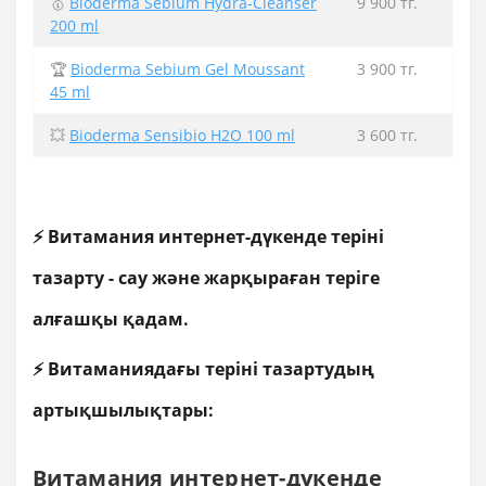
🥇
Bioderma Sebium Hydra-Cleanser
9 900 тг.
200 ml
🏆
Bioderma Sebium Gel Moussant
3 900 тг.
45 ml
💥
Bioderma Sensibio H2O 100 ml
3 600 тг.
⚡ Витамания интернет-дүкенде теріні
тазарту - сау және жарқыраған теріге
алғашқы қадам.
⚡ Витаманиядағы теріні тазартудың
артықшылықтары:
Витамания интернет-дүкенде