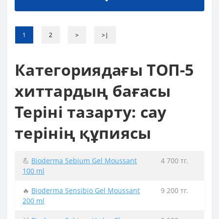
1
2
>
>|
Категориядағы ТОП-5
хиттардың бағасы
Теріні тазарту: сау
терінің құпиясы
💪
Bioderma Sebium Gel Moussant
4 700 тг.
100 ml
🔥
Bioderma Sensibio Gel Moussant
9 200 тг.
200 ml