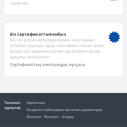
тауарлар
Біз сертификатталғанбыз
Біз тек ресми жеткізушілермен ғана жұмыс
істейміз. Барлық тауар сертификатталған және
Қазақстан аумағына ресми дистрибьюторлар
арқылы жеткізілген.
Сертификаттың электрондық нұсқасы
Танымал
Қарағанды
сұраулар
Күнделікті қабылдауға арналған дәрумендер
Өскемен
Өскемен
Атырау