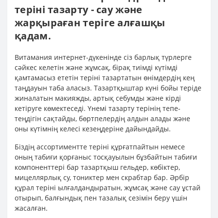
теріні тазарту - сау және
жарқыраған теріге алғашқы
қадам.
Витамания интернет-дүкенінде сіз барлық түрлерге
сәйкес келетін және жұмсақ, бірақ тиімді күтімді
қамтамасыз ететін теріні тазартатын өнімдердің кең
таңдауын таба аласыз. Тазартқыштар күні бойы теріде
жиналатын макияжды, артық себумды және кірді
кетіруге көмектеседі. Үнемі тазарту терінің тепе-
теңдігін сақтайды, бөртпелердің алдын алады және
оны күтімнің келесі кезеңдеріне дайындайды.
Біздің ассортиментте теріні құрғатпайтын немесе
оның табиғи қорғаныс тосқауылын бұзбайтын табиғи
компоненттері бар тазартқыш гельдер, көбіктер,
мицеллярлық су, тониктер мен скрабтар бар. Әрбір
құрал теріні ылғалдандыратын, жұмсақ және сау ұстай
отырып, балғындық пен тазалық сезімін беру үшін
жасалған.