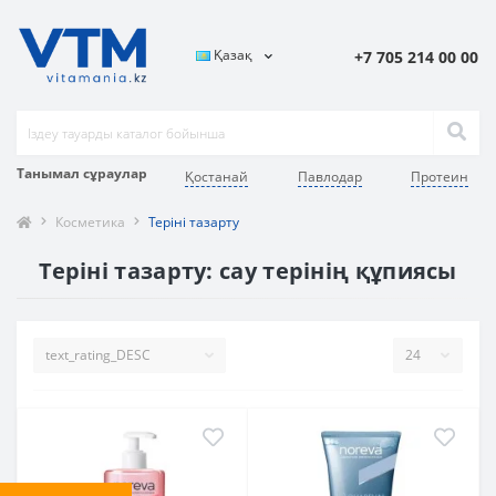
Қазақ
+7 705 214 00 00
Танымал сұраулар
Қостанай
Павлодар
Протеин
Косметика
Теріні тазарту
Теріні тазарту: сау терінің құпиясы