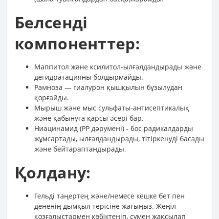
Белсенді
компоненттер:
Маппитол және ксилитол-ылғалдандырады және
дегидратацияны болдырмайды.
Рамноза — гиалурон қышқылын бұзылудан
қорғайды.
Мырыш және мыс сульфаты-антисептикалық
және қабынуға қарсы әсері бар.
Ниацинамид (PP дәрумені) - бос радикалдарды
жұмсартады, ылғалдандырады, тітіркенуді басады
және бейтараптандырады.
Қолдану:
Гельді таңертең және/немесе кешке бет пен
дененің дымқыл терісіне жағыңыз. Жеңіл
қозғалыстармен көбіктеніп, сумен жақсылап