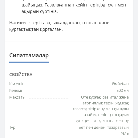
шайыңыз. Тазалағаннан кейін теріңізді сүлгімен
ақырын сүртіңіз.
Нәтижесі: тері таза, ылғалданған, тыныш және
құрғақтықтан қорғалған.
Сипаттамалар
СВОЙСТВА
Кім үшін
Әмбебап
Көлемі
500 мл
Мақсаты
Өте құрғақ, сезімтал және
атопиялық теріні жұмсақ
тазарту, тітіркену мен қышуды
азайту, терінің тосқауыл
функциясын қалпына келтіру
Түрі
Бет пен денені тазартатын
гель