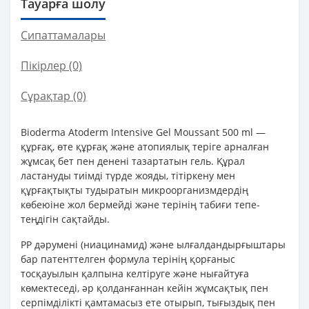
Тауарға шолу
Сипаттамалары
Пікірлер (0)
Сұрақтар
(0)
Bioderma Atoderm Intensive Gel Moussant 500 ml —
құрғақ, өте құрғақ және атопиялық теріге арналған
жұмсақ бет пен денені тазартатын гель. Құрал
ластануды тиімді түрде жояды, тітіркену мен
құрғақтықты тудыратын микроорганизмдердің
көбеюіне жол бермейді және терінің табиғи тепе-
теңдігін сақтайды.
PP дәрумені (ниацинамид) және ылғалдандырғыштары
бар патенттелген формула терінің қорғаныс
тосқауылын қалпына келтіруге және нығайтуға
көмектеседі, әр қолданғаннан кейін жұмсақтық пен
серпімділікті қамтамасыз ете отырып, тығыздық пен