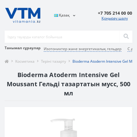
+7 705 214 00 00
Қазақ
Қоңырау шалу
Танымал сұраулар
Изотониктер және энергетикалық гельдер
С дә
Косметика
Теріні тазарту
Bioderma Atoderm Intensive Gel Mou
Bioderma Atoderm Intensive Gel
Moussant Гельді тазартатын мусс, 500
мл