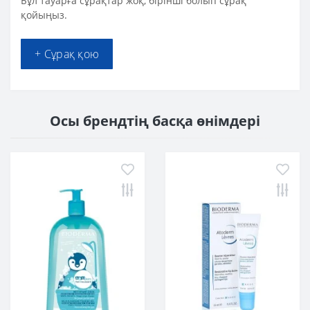
Бұл тауарға сұрақтар жоқ, бірінші болып сұрақ
қойыңыз.
+ Сұрақ қою
Осы брендтің басқа өнімдері