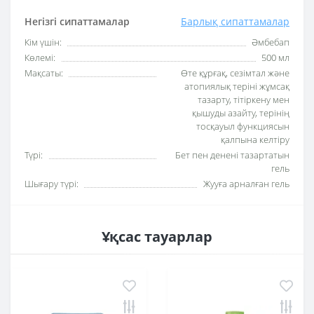
Негізгі сипаттамалар
Барлық сипаттамалар
Кім үшін:
Әмбебап
Көлемі:
500 мл
Мақсаты:
Өте құрғақ, сезімтал және
атопиялық теріні жұмсақ
тазарту, тітіркену мен
қышуды азайту, терінің
тосқауыл функциясын
қалпына келтіру
Түрі:
Бет пен денені тазартатын
гель
Шығару түрі:
Жууға арналған гель
Ұқсас тауарлар