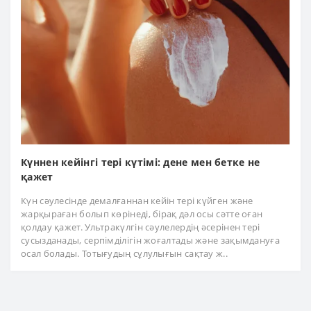
Күннен кейінгі тері күтімі: дене мен бетке не
қажет
Күн сәулесінде демалғаннан кейін тері күйген және
жарқыраған болып көрінеді, бірақ дәл осы сәтте оған
қолдау қажет. Ультракүлгін сәулелердің әсерінен тері
сусызданады, серпімділігін жоғалтады және зақымдануға
осал болады. Тотығудың сұлулығын сақтау ж..