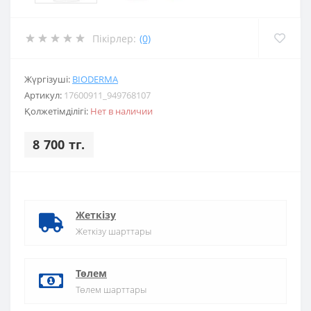
Пікірлер:
(0)
Жүргізуші:
BIODERMA
Артикул:
17600911_949768107
Қолжетімділігі:
Нет в наличии
8 700 тг.
Жеткізу
Жеткізу шарттары
Төлем
Төлем шарттары