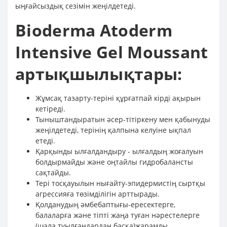
ыңғайсыздық сезімін жеңілдетеді.
Bioderma Atoderm
Intensive Gel Moussant
артықшылықтары:
Жұмсақ тазарту-теріні құрғатпай кірді ақырын
кетіреді.
Тыныштандыратын әсер-тітіркену мен қабынуды
жеңілдетеді, терінің қалпына келуіне ықпал
етеді.
Қарқынды ылғалдандыру - ылғалдың жоғалуын
болдырмайды және оңтайлы гидробалансты
сақтайды.
Тері тосқауылын нығайту-эпидермистің сыртқы
агрессияға төзімділігін арттырады.
Қолданудың әмбебаптығы-ересектерге,
балаларға және тіпті жаңа туған нәрестелерге
(шала туылғандардан басқа)жарамды.