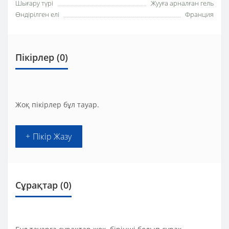
Шығару түрі
Жууға арналған гель
Өндірілген елі
Франция
Пікірлер (0)
Жоқ пікірлер бұл тауар.
+ Пікір Жазу
Сұрақтар
(0)