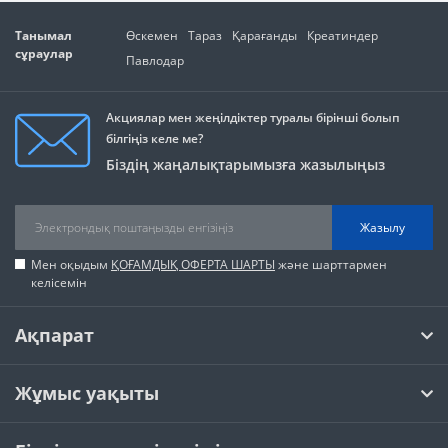
Танымал
Өскемен
Тараз
Қарағанды
Креатиндер
сұраулар
Павлодар
Акциялар мен жеңілдіктер туралы бірінші болып
білгіңіз келе ме?
Біздің жаңалықтарымызға жазылыңыз
Жазылу
Мен оқыдым
ҚОҒАМДЫҚ ОФЕРТА ШАРТЫ
және шарттармен
келісемін
Ақпарат
Жұмыс уақыты