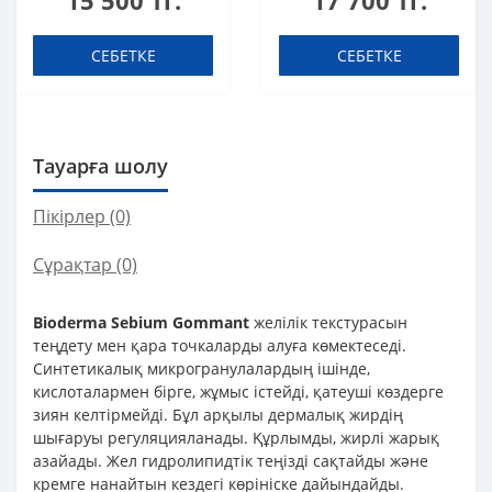
15 500 тг.
17 700 тг.
СЕБЕТКЕ
СЕБЕТКЕ
Тауарға шолу
Пікірлер (0)
Сұрақтар
(0)
Bioderma Sebium Gommant
желілік текстурасын
теңдету мен қара точкаларды алуға көмектеседі.
Синтетикалық микрогранулалардың ішінде,
кислоталармен бірге, жұмыс істейді, қатеуші көздерге
зиян келтірмейді. Бұл арқылы дермалық жирдің
шығаруы регуляцияланады. Құрлымды, жирлі жарық
азайады. Жел гидролипидтік теңізді сақтайды және
кремге нанайтын кездегі көрініске дайындайды.