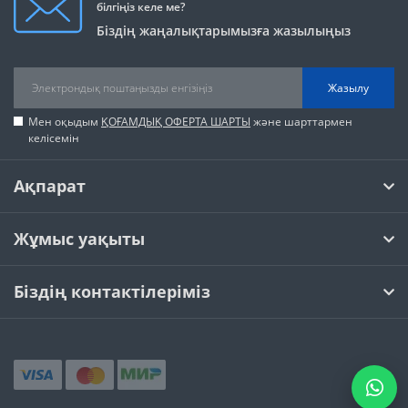
білгіңіз келе ме?
Біздің жаңалықтарымызға жазылыңыз
Жазылу
Мен оқыдым
ҚОҒАМДЫҚ ОФЕРТА ШАРТЫ
және шарттармен
келісемін
Ақпарат
Жұмыс уақыты
Біздің контактілеріміз