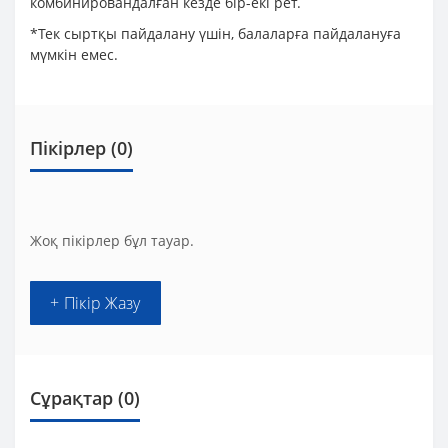
комбинировандалған кезде бір-екі рет.
*Тек сыртқы пайдалану үшін, балаларға пайдалануға
мүмкін емес.
Пікірлер (0)
Жоқ пікірлер бұл тауар.
+ Пікір Жазу
Сұрақтар
(0)