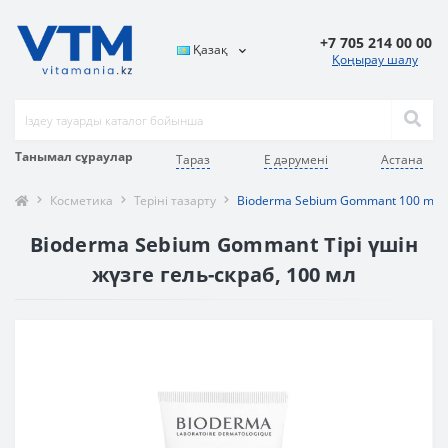
+7 705 214 00 00
Қазақ
Қоңырау шалу
Танымал сұраулар
Тараз
E дәрумені
Астана
Косметика
Теріні тазарту
Bioderma Sebium Gommant 100 ml
Bioderma Sebium Gommant Тірі үшін
жүзге гель-скраб, 100 мл