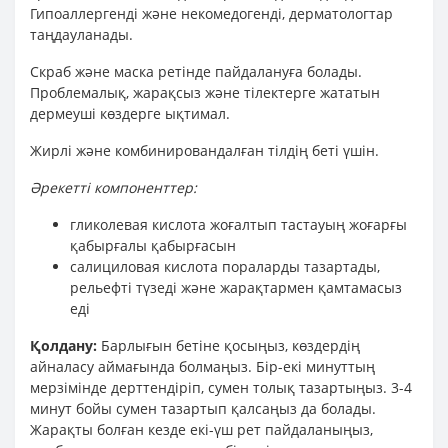
Гипоаллергенді және некомедогенді, дерматологтар
таңдауланады.
Скраб және маска ретінде пайдалануға болады.
Проблемалық, жарақсыз және тілектерге жататын
дермеуші көздерге ықтимал.
Жирлі және комбинировандалған тілдің беті үшін.
Әрекетті компоненттер:
гликолевая кислота жоғалтып тастауың жоғарғы
қабырғалы қабырғасын
салициловая кислота пораларды тазартады,
рельефті түзеді және жарақтармен қамтамасыз
еді
Қолдану:
Барлығын бетіне қосыңыз, көздердің
айналасу аймағында болмаңыз. Бір-екі минуттың
мерзімінде дерттендіріп, сумен толық тазартыңыз. 3-4
минут бойы сумен тазартып қалсаңыз да болады.
Жарақты болған кезде екі-үш рет пайдаланыңыз,