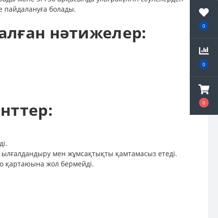
де пайдалануға болады.
талған нәтижелер:
0
0
нттер:
0
і.
ң ылғалдандыру мен жұмсақтықты қамтамасыз етеді.
то қартаюына жол бермейді.