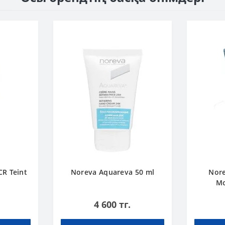
CR Teint
Noreva Aquareva 50 ml
Nore
Mo
4 600 тг.