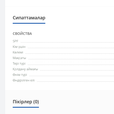
Сипаттамалар
СВОЙСТВА
SPF
Кім үшін
Көлемі
Мақсаты
Тері түрі
Қолдану аймағы
Өнім түрі
Өндірілген елі
Пікірлер (0)