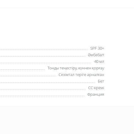
SPF 30+
Әмбебап
40 мл
Тонды теңестіру, күннен қорғау
Сезімтал теріге арналған
Бет
СС-кремі
Франция