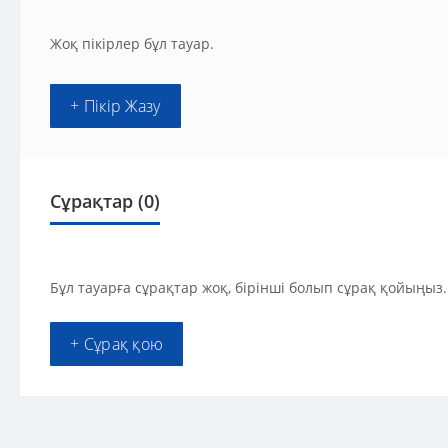
Жоқ пікірлер бұл тауар.
+ Пікір Жазу
Сұрақтар
(0)
Бұл тауарға сұрақтар жоқ, бірінші болып сұрақ қойыңыз.
+ Сұрақ қою