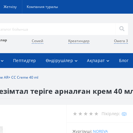
Жеткізу
Компания туралы
улар
Семей
Креатиндер
Омега 3
Пептидтер
Өндірушілер
Ақпарат
Блог
ne AR+ CC Creme 40 ml
езімтал теріге арналған крем 40 м
Пікірлер:
(0)
Жүргізуші:
NOREVA