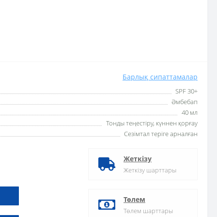
Барлық сипаттамалар
SPF 30+
Әмбебап
40 мл
Тонды теңестіру, күннен қорғау
Сезімтал теріге арналған
Жеткізу
Жеткізу шарттары
Төлем
Төлем шарттары