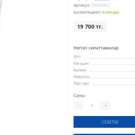
Артикул:
139755812
Қолжетімділігі:
Коймада
19 700 тг.
Негізгі сипаттамалар
SPF:
Кім үшін:
Көлемі:
Мақсаты:
Тері түрі:
Саны:
-
+
СЕБЕТКЕ