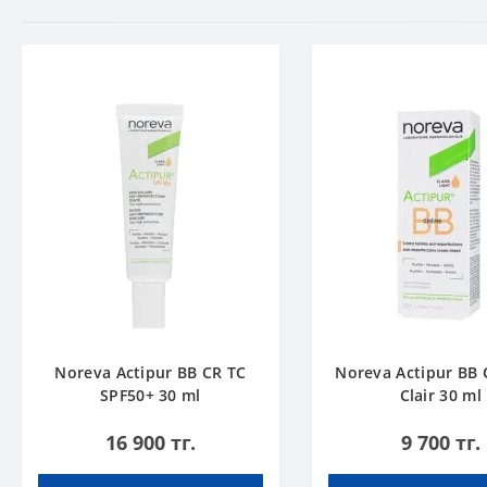
Noreva Actipur BB CR TC
Noreva Actipur BB 
SPF50+ 30 ml
Clair 30 ml
16 900 тг.
9 700 тг.