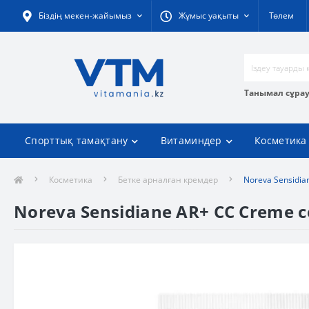
Біздің мекен-жайымыз
Жұмыс уақыты
Төлем
Танымал сұра
Спорттық тамақтану
Витаминдер
Косметика
Косметика
Бетке арналған кремдер
Noreva Sensidia
Noreva Sensidiane AR+ CC Creme с