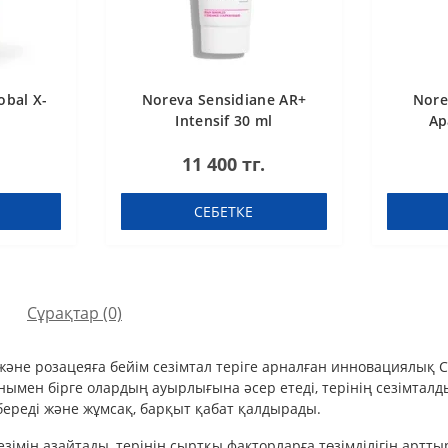
obal X-
Noreva Sensidiane AR+
Nore
Intensif 30 ml
Ap
11 400 тг.
СЕБЕТКЕ
Сұрақтар
(0)
әне розацеяға бейім сезімтал теріге арналған инновациялық СС-к
онымен бірге олардың ауырлығына әсер етеді, терінің сезімта
береді және жұмсақ, барқыт қабат қалдырады.
імін азайтады, терінің сыртқы факторларға төзімділігін артт