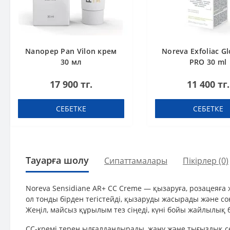
Nanopep Pan Vilon крем
Noreva Exfoliac Gl
30 мл
PRO 30 ml
17 900 тг.
11 400 тг.
СЕБЕТКЕ
СЕБЕТКЕ
Тауарға шолу
Сипаттамалары
Пікірлер (0)
Noreva Sensidiane AR+ CC Creme — қызаруға, розацеяға ж
ол тонды бірден тегістейді, қызаруды жасырады және с
Жеңіл, майсыз құрылым тез сіңеді, күні бойы жайлылық 
CC-кремі терең ылғалдандырады, жану және тығыздық сез