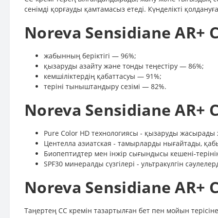
сенімді қорғауды қамтамасыз етеді. Күнделікті қолдануғ
Noreva Sensidiane AR+
жабынның беріктігі — 96%;
қызаруды азайту және тонды теңестіру — 86%;
кемшіліктердің қабаттасуы — 91%;
теріні тыныштандыру сезімі — 82%.
Noreva Sensidiane AR+ 
Pure Color HD технологиясы - қызаруды жасырады жә
Центелла азиатская - тамырларды нығайтады, қабы
Биопептидтер мен інжір сығындысы кешені-терінің
SPF30 минералды сүзгілері - ультракүлгін сәуле
Noreva Sensidiane AR+ 
Таңертең CC кремін тазартылған бет пен мойын терісіне