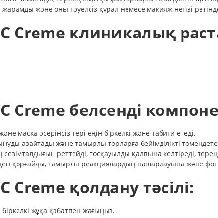
а жарамды және оны тәуелсіз құрал немесе макияж негізі ретін
 CC Creme клиникалық рас
CC Creme белсенді компоне
не маска әсерінсіз тері өңін біркелкі және табиғи етеді.
нуды азайтады және тамырлы торларға бейімділікті төмендетед
 сезімталдығын реттейді, тосқауылды қалпына келтіреді, тере
лерден қорғайды, тамырлы реакциялардың нашарлауына және фо
CC Creme қолдану тәсілі:
 біркелкі жұқа қабатпен жағыңыз.