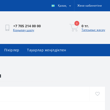
Қазақ
Жеке кабинетіне
0
0 тг.
+7 705 214 00 00
Тапсырыс жасау
Қоңырау шалу
Пікірлер
Тауарлар жеңілдікпен
л