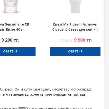
va Sensidiane CR
Крем Martiderm Acniover
ais Riche 40 ml
Cicavent безеуден кейінгі
дақтар мен тыртықтарды
9 200 тг.
9 900 тг.
жою үшін 40 мл
11 000 тг.
СЕБЕТКЕ
СЕБЕТКЕ
ремі. Өнім күтім мен түзету қасиеттерін біріктіреді:
лдығын төмендетеді және капиллярларды нығайтады.
ырады және SPF30 арқасында ультракүлгін сәулелерден