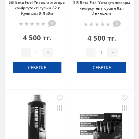
SiS Beta Fuel Ұнтақта жоғары
SiS Beta Fuel Ұнтақта жоғары
көмірсутекті сусын 82 г
көмірсутекті сусын 82 г
Құлпынай-Лайм
Апельсин
0
0
4 500 тг.
4 500 тг.
-
+
-
+
СЕБЕТКЕ
СЕБЕТКЕ