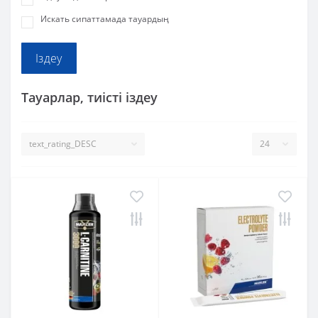
Искать сипаттамада тауардың
Тауарлар, тиісті іздеу