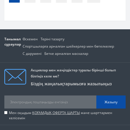
Танымал
Өскемен
Теріні тазарту
сұраулар
Спортшыларға арналған шейкерлер мен бөтелкелер
С дәрумені
Бетке арналған маскалар
Акциялар мен жеңілдіктер туралы бірінші болып
білгіңіз келе ме?
Біздің жаңалықтарымызға жазылыңыз
Жазылу
Мен оқыдым
ҚОҒАМДЫҚ ОФЕРТА ШАРТЫ
және шарттармен
келісемін