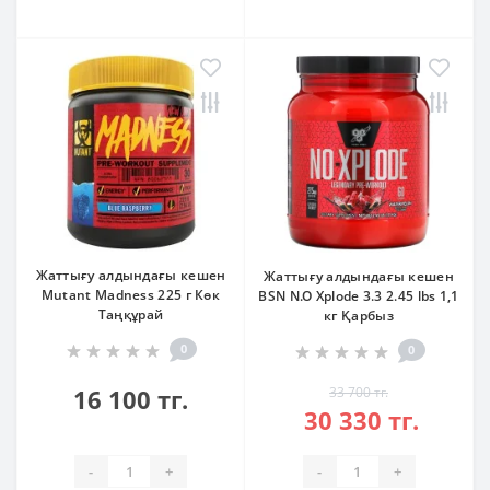
Жаттығу алдындағы кешен
Жаттығу алдындағы кешен
Mutant Madness 225 г Көк
BSN N.O Xplode 3.3 2.45 lbs 1,1
Таңқұрай
кг Қарбыз
0
0
16 100 тг.
33 700 тг.
30 330 тг.
-
+
-
+