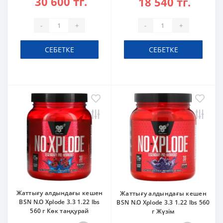
30 600 тг.
18 540 тг.
-
+
-
+
СЕБЕТКЕ
СЕБЕТКЕ
Жаттығу алдындағы кешен
Жаттығу алдындағы кешен
BSN N.O Xplode 3.3 1.22 lbs
BSN N.O Xplode 3.3 1.22 lbs 560
560 г Көк таңқурай
г Жүзім