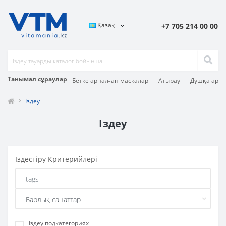
Қазақ
+7 705 214 00 00
Танымал сұраулар
Бетке арналған маскалар
Атырау
Душқа арна
Іздеу
Іздеу
Iздестіру Критерийлері
Іздеу подкатегориях