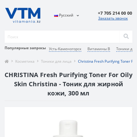
+7 705 214 00 00
Русский
Заказать звонок
Популярные запросы
Усть-Каменогорск
Витамины В
Тоники для
Косметика
Тоники для лица
Christina Fresh Purifying Toner For
CHRISTINA Fresh Purifying Toner For Oily
Skin Christina - Тоник для жирной
кожи, 300 мл