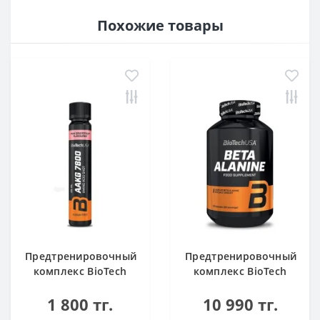
Похожие товары
Предтренировочный
Предтренировочный
комплекс BioTech
комплекс BioTech
USA AAKG 7800 Pink
USA Beta Alanine 90
1 800 тг.
10 990 тг.
Grapefruit 25ml
капсул