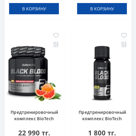
В КОРЗИНУ
В КОРЗИНУ
Предтренировочный
Предтренировочный
комплекс BioTech
комплекс BioTech
USA Black Blood
USA Black Blood Shot
22 990 тг.
1 800 тг.
NOX+ Blood orange
Lemonade 60 ml шот