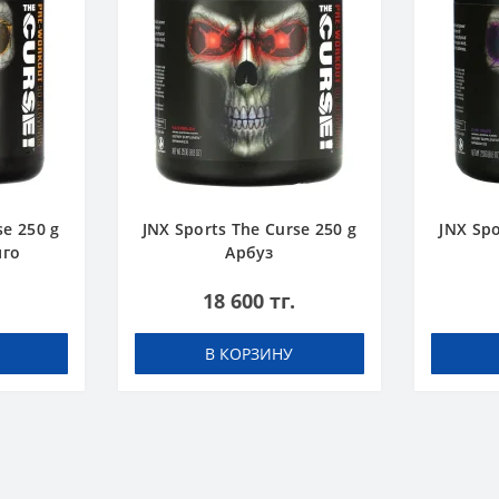
se 250 g
JNX Sports The Curse 250 g
JNX Spo
нго
Арбуз
18 600 тг.
В КОРЗИНУ