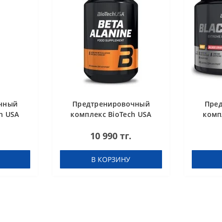
чный
Предтренировочный
Пре
h USA
комплекс BioTech USA
комп
pefruit
Beta Alanine 90 капсул
Black
10 990 тг.
В КОРЗИНУ