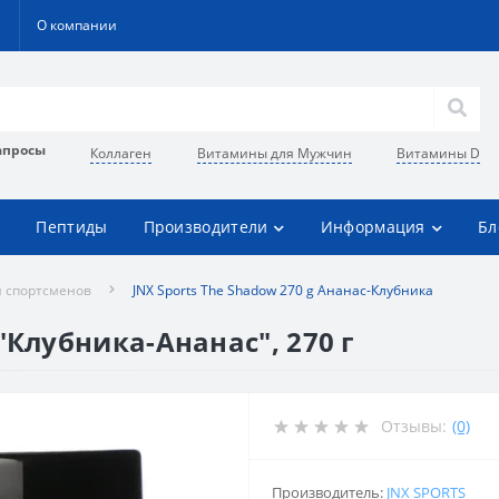
О компании
апросы
Коллаген
Витамины для Мужчин
Витамины D
Пептиды
Производители
Информация
Бл
 спортсменов
JNX Sports The Shadow 270 g Ананас-Клубника
"Клубника-Ананас", 270 г
Отзывы:
(0)
Производитель:
JNX SPORTS