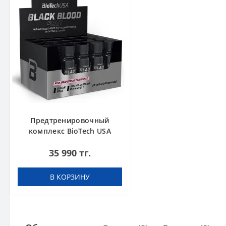
Предтренировочный
комплекс BioTech USA
Black Blood Shot Pink
35 990 тг.
grapefruit 60 ml шоты (в
коробке 20 шт)
В КОРЗИНУ