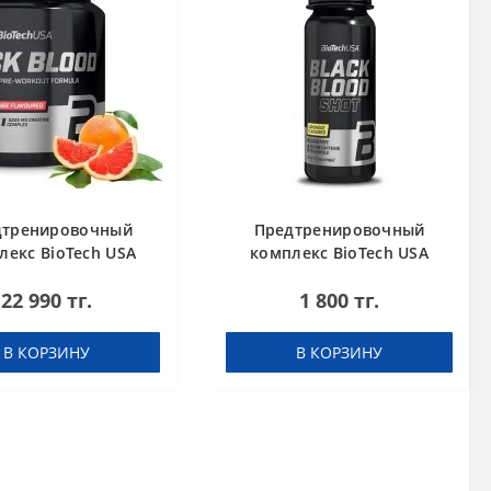
дтренировочный
Предтренировочный
лекс BioTech USA
комплекс BioTech USA
 Blood NOX+ Blood
Black Blood Shot
22 990 тг.
1 800 тг.
orange 340 g
Lemonade 60 ml шот
В КОРЗИНУ
В КОРЗИНУ