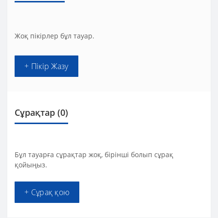
Жоқ пікірлер бұл тауар.
+ Пікір Жазу
Сұрақтар
(0)
Бұл тауарға сұрақтар жоқ, бірінші болып сұрақ
қойыңыз.
+ Сұрақ қою