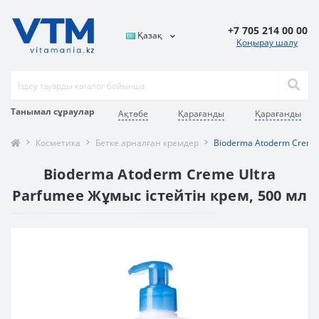
+7 705 214 00 00
Қазақ
Қоңырау шалу
Танымал сұраулар
Ақтөбе
Қарағанды
Қарағанды
Косметика
Бетке арналған кремдер
Bioderma Atoderm Creme 
Bioderma Atoderm Creme Ultra
Parfumee Жұмыс істейтін крем, 500 мл