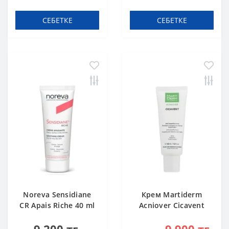
СЕБЕТКЕ
СЕБЕТКЕ
Noreva Sensidiane
Крем Martiderm
CR Apais Riche 40 ml
Acniover Cicavent
безеуден кейінгі
дақтар мен