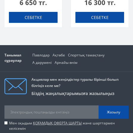
6 650 тг.
16 300 тг.
СЕБЕТКЕ
СЕБЕТКЕ
Танымал
Павлодар
Ақтөбе
Спорттық тамақтану
сұраулар
А дәрумені
Арнайы өнім
Акциялар мен жеңілдіктер туралы бірінші болып
білгіңіз келе ме?
Біздің жаңалықтарымызға жазылыңыз
Жазылу
Мен оқыдым
ҚОҒАМДЫҚ ОФЕРТА ШАРТЫ
және шарттармен
келісемін