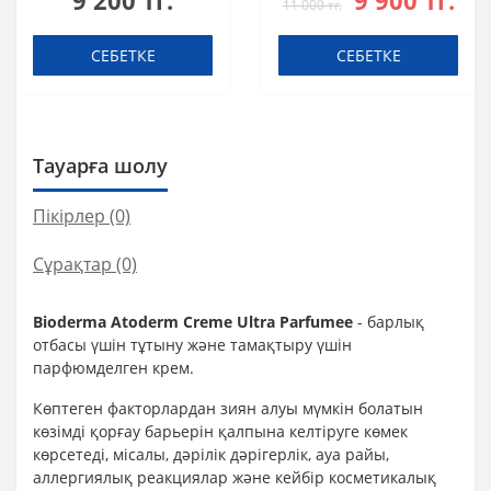
9 200 тг.
9 900 тг.
11 000 тг.
тыртықтарды жою
үшін 40 мл
СЕБЕТКЕ
СЕБЕТКЕ
Тауарға шолу
Пікірлер (0)
Сұрақтар
(0)
Bioderma Atoderm Creme Ultra Parfumee
- барлық
отбасы үшін тұтыну және тамақтыру үшін
парфюмделген крем.
Көптеген факторлардан зиян алуы мүмкін болатын
көзімді қорғау барьерін қалпына келтіруге көмек
көрсетеді, місалы, дәрілік дәрігерлік, ауа райы,
аллергиялық реакциялар және кейбір косметикалық