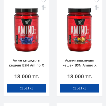
Амин қышқылы
Аминқышқылды
кешені BSN Amino X
кешен BSN Amino X
0.95 lbs 435 г Жүзім
0.95 lbs 435 г Жеміс
18 000 тг.
18 000 тг.
пуншы
СЕБЕТКЕ
СЕБЕТКЕ