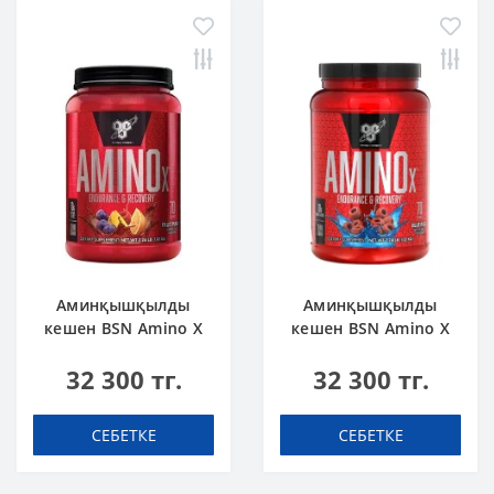
Аминқышқылды
Аминқышқылды
кешен BSN Amino X
кешен BSN Amino X
2.4 lbs 1.02 кг Жеміс
2.4 lbs 1.1 кг Көк
32 300 тг.
32 300 тг.
пуншы
таңқурай
СЕБЕТКЕ
СЕБЕТКЕ