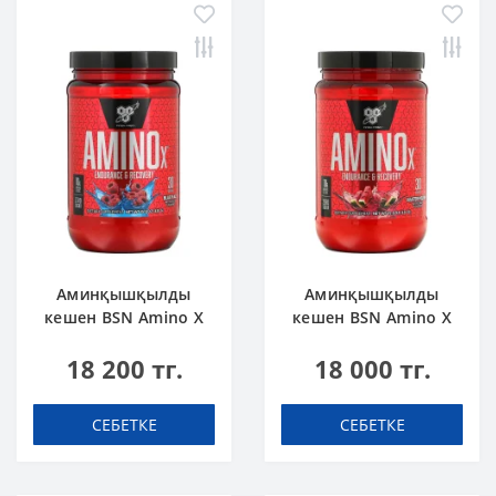
Аминқышқылды
Аминқышқылды
кешен BSN Amino X
кешен BSN Amino X
0.95 lbs 435 г Көк
0.95 lbs 435 г
18 200 тг.
18 000 тг.
Таңқурай
Қарбыз
СЕБЕТКЕ
СЕБЕТКЕ