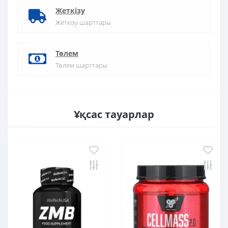
Жеткізу
Жеткізу шарттары
Төлем
Төлем шарттары
Ұқсас тауарлар