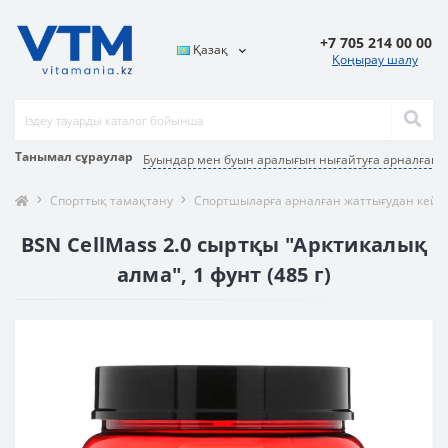
+7 705 214 00 00
Қазақ
Қоңырау шалу
Танымал сұраулар
Буындар мен буын аралығын нығайтуға арналған 
Спорттық тамақтану
Спортшыларға арналған жаттығудан кейін
BSN CellMass 2.0 сыртқы "Арктикалық
алма", 1 фунт (485 г)