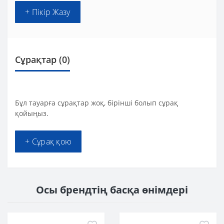
+ Пікір Жазу
Сұрақтар
(0)
Бұл тауарға сұрақтар жоқ, бірінші болып сұрақ
қойыңыз.
+ Сұрақ қою
Осы брендтің басқа өнімдері