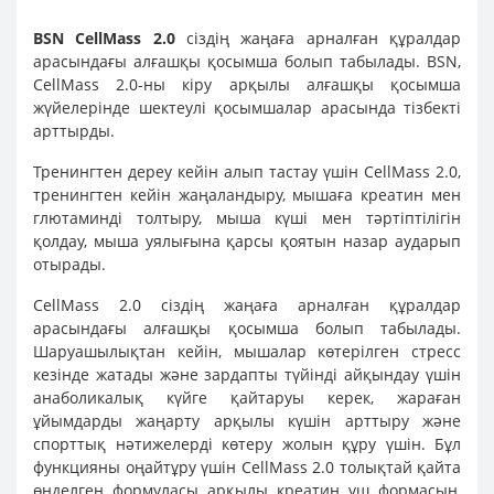
BSN CellMass 2.0
сіздің жаңаға арналған құралдар
арасындағы алғашқы қосымша болып табылады. BSN,
CellMass 2.0-ны кіру арқылы алғашқы қосымша
жүйелерінде шектеулі қосымшалар арасында тізбекті
арттырды.
Тренингтен дереу кейін алып тастау үшін CellMass 2.0,
тренингтен кейін жаңаландыру, мышаға креатин мен
глютаминді толтыру, мыша күші мен тәртіптілігін
қолдау, мыша уялығына қарсы қоятын назар аударып
отырады.
CellMass 2.0 сіздің жаңаға арналған құралдар
арасындағы алғашқы қосымша болып табылады.
Шаруашылықтан кейін, мышалар көтерілген стресс
кезінде жатады және зардапты түйінді айқындау үшін
анаболикалық күйге қайтаруы керек, жараған
ұйымдарды жаңарту арқылы күшін арттыру және
спорттық нәтижелерді көтеру жолын құру үшін. Бұл
функцияны оңайтұру үшін CellMass 2.0 толықтай қайта
өңделген формуласы арқылы креатин үш формасын,