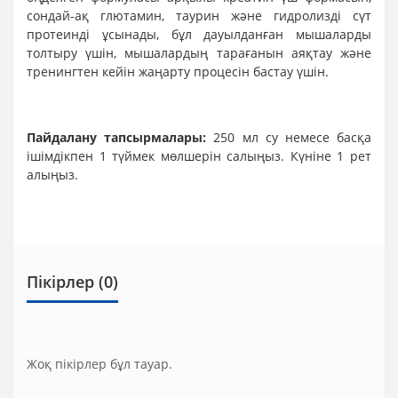
сондай-ақ глютамин, таурин және гидролизді сүт
протеинді ұсынады, бұл дауылданған мышаларды
толтыру үшін, мышалардың тарағанын аяқтау және
тренингтен кейін жаңарту процесін бастау үшін.
Пайдалану тапсырмалары:
250 мл су немесе басқа
ішімдікпен 1 түймек мөлшерін салыңыз. Күніне 1 рет
алыңыз.
Пікірлер (0)
Жоқ пікірлер бұл тауар.