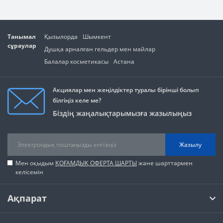
Танымал
Қызылорда
Шымкент
сұраулар
Душқа арналған гельдер мен майлар
Балалар косметикасы
Астана
Акциялар мен жеңілдіктер туралы бірінші болып
білгіңіз келе ме?
Біздің жаңалықтарымызға жазылыңыз
Жазылу
Мен оқыдым
ҚОҒАМДЫҚ ОФЕРТА ШАРТЫ
және шарттармен
келісемін
Ақпарат