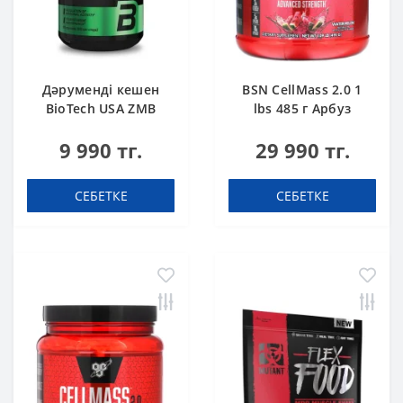
Дәруменді кешен
BSN CellMass 2.0 1
BioTech USA ZMB
lbs 485 г Арбуз
Мырыш + Магний +
9 990 тг.
29 990 тг.
В6 60 капсула
СЕБЕТКЕ
СЕБЕТКЕ