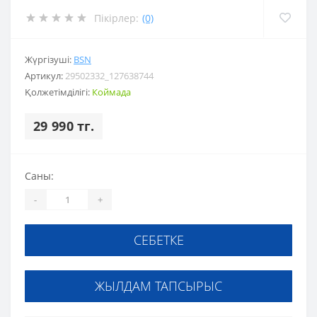
Пікірлер:
(0)
Жүргізуші:
BSN
Артикул:
29502332_127638744
Қолжетімділігі:
Коймада
29 990 тг.
Саны:
-
+
СЕБЕТКЕ
ЖЫЛДАМ ТАПСЫРЫС