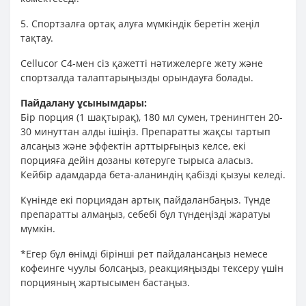
5. Спортзалға ортақ алуға мүмкіндік беретін жеңіл
тақтау.
Cellucor C4-мен сіз қажетті нәтижелерге жету және
спортзалда талаптарыңызды орындауға болады.
Пайдалану ұсынымдары:
Бір порция (1 шақтырақ), 180 мл сумен, тренингтен 20-
30 минуттан алды ішіңіз. Препаратты жақсы тартып
алсаңыз және эффектін арттырғыңыз келсе, екі
порцияға дейін дозаны көтеруге тырыса аласыз.
Кейбір адамдарда бета-аланиндің қабізді қызуы келеді.
Күнінде екі порциядан артық пайдаланбаңыз. Түнде
препаратты алмаңыз, себебі бұл түндеңізді жаратуы
мүмкін.
*Егер бұл өнімді бірінші рет пайдалансаңыз немесе
кофеинге чуулы болсаңыз, реакцияңызды тексеру үшін
порцияның жартысымен бастаңыз.