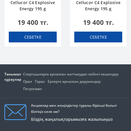
Cellucor C4 Explosive
Cellucor C4 Explosive
Energy 195 g
Energy 195 g
Зеленое яблоко
Клубника-
19 400 тг.
19 400 тг.
Маргарита
СЕБЕТКЕ
СЕБЕТКЕ
Танымал
Спортшыларға арналған жаттығудан кейінгі кешендер
сұраулар
Орал
Тараз
Ерлерге арналған дәрумендер
Петропавл
Акциялар мен жеңілдіктер туралы бірінші болып
білгіңіз келе ме?
Біздің жаңалықтарымызға жазылыңыз