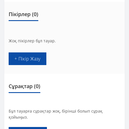
Пікірлер (0)
Жоқ пікірлер бұл тауар.
+ Пікір Жазу
Сұрақтар
(0)
Бұл тауарға сұрақтар жоқ, бірінші болып сұрақ
қойыңыз.