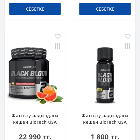
СЕБЕТКЕ
СЕБЕТКЕ
Жаттығу алдындағы
Жаттығу алдындағы
кешен BioTech USA
кешен BioTech USA
Black Blood NOX+
Black Blood Shot
22 990 тг.
1 800 тг.
Blood orange 340 g
Lemonade 60 ml шот