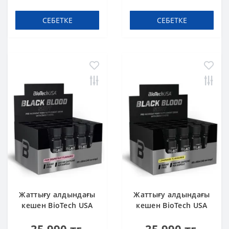
СЕБЕТКЕ
СЕБЕТКЕ
Жаттығу алдындағы
Жаттығу алдындағы
кешен BioTech USA
кешен BioTech USA
Black Blood Shot
Black Blood Shot
Pink grapefruit 60 ml
Pink lemonade 60 ml