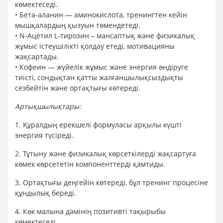
көмектеседі.
• Бета-аланин — аминокислота, тренингтен кейін
мышқалардың қызуын төмендетеді.
• N-Ацетил L-тирозин – мансаптық және физикалық
жұмыс істеушілікті қолдау етеді, мотивацияны
жақсартады.
• Кофеин — жүйелік жұмыс және энергия өндіруге
тиісті, сондықтан қатты жалғаншылықсыздықты
сезбейтін және ортақтығы көтереді.
Артықшылықтары:
1. Құралдың ерекшелі формуласы арқылы күшті
энергия түсіреді.
2. Тұтыну және физикалық көрсеткілерді жақсартуға
көмек көрсететін компоненттерді қамтиды.
3. Ортақтығы деңгейін көтереді, бұл тренинг процесіне
құндылық береді.
4. Көк малына дәмінің позитивті тақырыбы
көмектеседі.