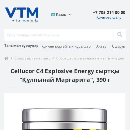
+7 705 214 00 00
Қазақ
Қоңырау шалу
Танымал сұраулар
Күннен қорғайтын құралдар
Ақтау
С дәрумен
Спорттық тамақтану
Спортшыларға арналған жаттығуға дейінг
Cellucor C4 Explosive Energy сыртқы
"Құлпынай Маргарита", 390 г