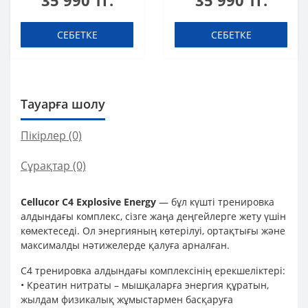
35 990 тг.
35 990 тг.
шоты (қорапта 20
шоты (қорапта 20
дана)
дана)
СЕБЕТКЕ
СЕБЕТКЕ
Тауарға шолу
Пікірлер (0)
Сұрақтар
(0)
Cellucor C4 Explosive Energy
— бұл күшті тренировка
алдындағы комплекс, сізге жаңа деңгейлерге жету үшін
көмектеседі. Ол энергияның көтерілуі, ортақтығы және
максималды нәтижелерде қалуға арналған.
C4 тренировка алдындағы комплексінің ерекшеліктері:
• Креатин нитраты – мышқаларға энергия құратын,
жылдам физикалық жұмыстармен басқаруға