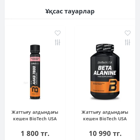
Ұқсас тауарлар
Жаттығу алдындағы
Жаттығу алдындағы
кешен BioTech USA
кешен BioTech USA
AAKG 7800 Pink
Beta Alanine 90
1 800 тг.
10 990 тг.
Grapefruit 25ml
капсула