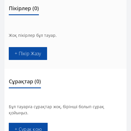
Пікірлер (0)
Жоқ пікірлер бұл тауар.
+ Пікір Жазу
Сұрақтар
(0)
Бұл тауарға сұрақтар жоқ, бірінші болып сұрақ
қойыңыз.
+ Сұрақ қою