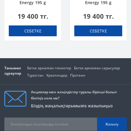
Energy 195 g
Energy 195 g
Зеленое яблоко
Клубника-
19 400 тг.
19 400 тг.
Маргарита
СЕБЕТКЕ
СЕБЕТКЕ
Танымал
Бетке арналған тониктер
Бетке арналған сарысулар
сұраулар
Түркістан
Креатиндер
Протеин
Акциялар мен жеңілдіктер туралы бірінші болып
білгіңіз келе ме?
Біздің жаңалықтарымызға жазылыңыз
Жазылу