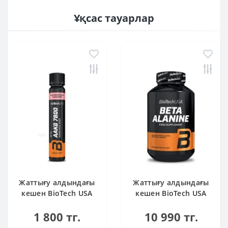
Ұқсас тауарлар
Жаттығу алдындағы
Жаттығу алдындағы
кешен BioTech USA
кешен BioTech USA
AAKG 7800 Pink
Beta Alanine 90
1 800 тг.
10 990 тг.
Grapefruit 25ml
капсула