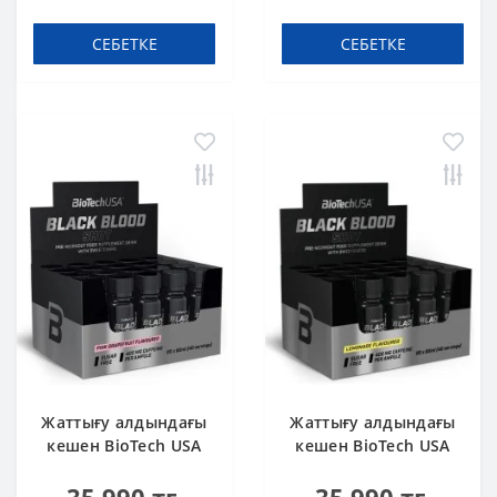
СЕБЕТКЕ
СЕБЕТКЕ
Жаттығу алдындағы
Жаттығу алдындағы
кешен BioTech USA
кешен BioTech USA
Black Blood Shot
Black Blood Shot
Pink grapefruit 60 ml
Pink lemonade 60 ml