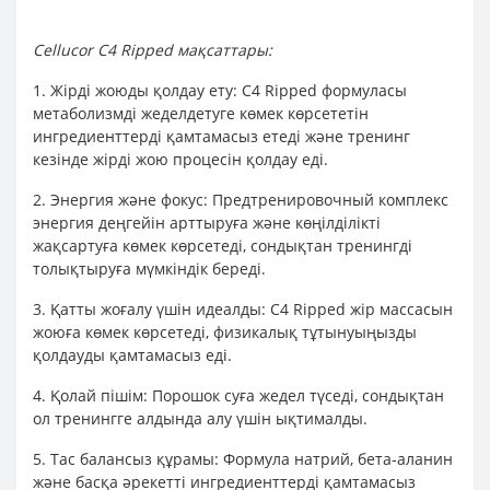
Cellucor C4 Ripped мақсаттары:
1. Жірді жоюды қолдау ету: C4 Ripped формуласы
метаболизмді жеделдетуге көмек көрсететін
ингредиенттерді қамтамасыз етеді және тренинг
кезінде жірді жою процесін қолдау еді.
2. Энергия және фокус: Предтренировочный комплекс
энергия деңгейін арттыруға және көңілділікті
жақсартуға көмек көрсетеді, сондықтан тренингді
толықтыруға мүмкіндік береді.
3. Қатты жоғалу үшін идеалды: C4 Ripped жір массасын
жоюға көмек көрсетеді, физикалық тұтынуыңызды
қолдауды қамтамасыз еді.
4. Қолай пішім: Порошок суға жедел түседі, сондықтан
ол тренингге алдында алу үшін ықтималды.
5. Тас балансыз құрамы: Формула натрий, бета-аланин
және басқа әрекетті ингредиенттерді қамтамасыз