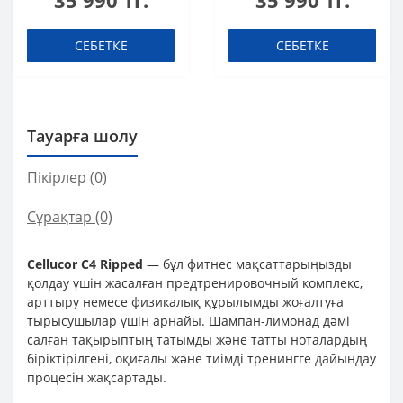
35 990 тг.
35 990 тг.
шоты (қорапта 20
шоты (қорапта 20
дана)
дана)
СЕБЕТКЕ
СЕБЕТКЕ
Тауарға шолу
Пікірлер (0)
Сұрақтар
(0)
Cellucor C4 Ripped
— бұл фитнес мақсаттарыңызды
қолдау үшін жасалған предтренировочный комплекс,
арттыру немесе физикалық құрылымды жоғалтуға
тырысушылар үшін арнайы. Шампан-лимонад дәмі
салған тақырыптың татымды және татты ноталардың
біріктірілгені, оқиғалы және тиімді тренингге дайындау
процесін жақсартады.