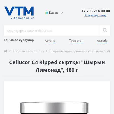
+7 705 214 00 00
Қазақ
Қоңырау шалу
Танымал сұраулар
Астана
Түркістан
Ақтөбе
Спорттық тамақтану
Спортшыларға арналған жаттығуға дейінг
Cellucor C4 Ripped сыртқы "Шырын
Лимонад", 180 г