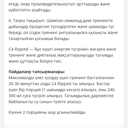
етеді, олар производительностьті арттырады және
күйіктілігін азайтады.
6. Таңғы тақырып: Шампан-лимонад дәмі тренингге
дайындау процесіне түсіндірілген және шамалды түс
береді, ол сіздің тренинг ритуалыңызға қызықты және
тазартылған қосымша болады.
C4 Ripped — бұл күшті энергия түсірімін жасауға және
тренинг және диеталық мақсаттарыңызды татымды
және құттықты болуға тиіс.
Пайдалану тапсырмалары:
Максималды үлес қолдау үшін тренинг басталғаннан
20-30 минуттан алды C4 Ripped-ты алыңыз. Бастау
үшін бір порция (1 шағымды кескін) алыңыз, оны 240-
300 мл суға түсіріп алыңыз. Татымдылық дәрежесіне
байланысты су санын түзете аласыз.
Күніне 2 порцияны ашу ұсынылмайды.