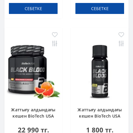
СЕБЕТКЕ
СЕБЕТКЕ
Жаттығу алдындағы
Жаттығу алдындағы
кешен BioTech USA
кешен BioTech USA
Black Blood NOX+
Black Blood Shot
22 990 тг.
1 800 тг.
Blood orange 340 g
Lemonade 60 ml шот