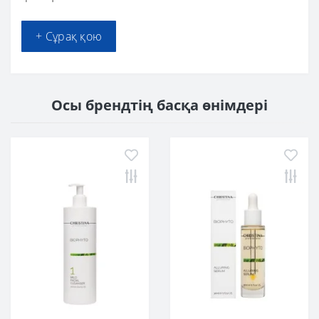
+ Сұрақ қою
Осы брендтің басқа өнімдері