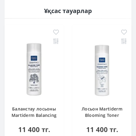
Ұқсас тауарлар
Баланстау лосьоны
Лосьон Martiderm
Martiderm Balancing
Blooming Toner
Toner 200 мл
жарқырау береді
11 400 тг.
11 400 тг.
200 мл