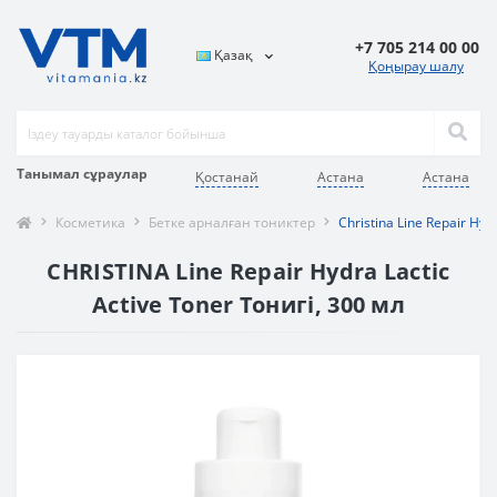
+7 705 214 00 00
Қазақ
Қоңырау шалу
Танымал сұраулар
Қостанай
Астана
Астана
Косметика
Бетке арналған тониктер
Christina Line Repair Hyd
CHRISTINA Line Repair Hydra Lactic
Active Toner Тонигі, 300 мл