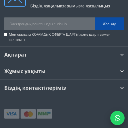
Біздің жаңалықтарымызға жазылыңыз
Жазылу
Мен оқыдым
ҚОҒАМДЫҚ ОФЕРТА ШАРТЫ
және шарттармен
келісемін
Ақпарат
Жұмыс уақыты
Біздің контактілеріміз