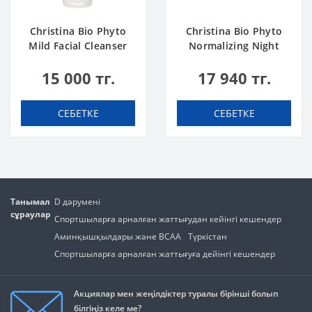
Christina Bio Phyto
Christina Bio Phyto
Mild Facial Cleanser
Normalizing Night
250 ml
Cream
15 000 тг.
17 940 тг.
СЕБЕТКЕ
СЕБЕТКЕ
Танымал
D дәрумені
сұраулар
Спортшыларға арналған жаттығудан кейінгі кешендер
Аминқышқылдары және BCAA
Түркістан
Спортшыларға арналған жаттығуға дейінгі кешендер
Акциялар мен жеңілдіктер туралы бірінші болып
білгіңіз келе ме?