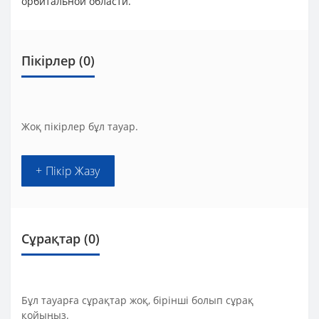
орбитальной области.
Пікірлер (0)
Жоқ пікірлер бұл тауар.
+ Пікір Жазу
Сұрақтар
(0)
Бұл тауарға сұрақтар жоқ, бірінші болып сұрақ
қойыңыз.