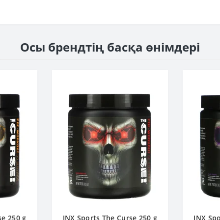
Осы брендтің басқа өнімдері
se 250 g
JNX Sports The Curse 250 g
JNX Spo