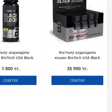
тығу алдындағы
Жаттығу алдындағы
BioTech USA Black
кешен BioTech USA Black
 Shot Lemonade 60
Blood Shot Pink grapefruit
1 800 тг.
35 990 тг.
ml шот
60 ml шоты (қорапта 20
дана)
СЕБЕТКЕ
СЕБЕТКЕ