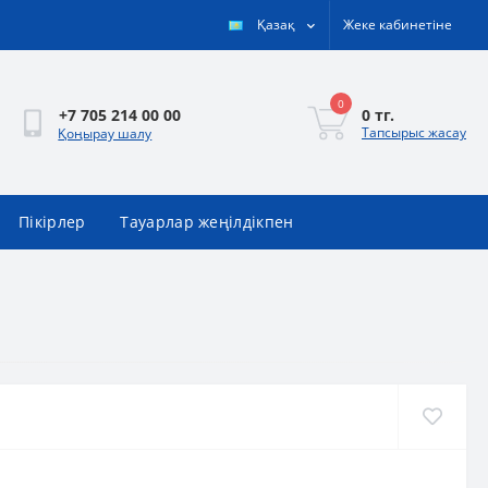
Қазақ
Жеке кабинетіне
0
0 тг.
+7 705 214 00 00
Тапсырыс жасау
Қоңырау шалу
Пікірлер
Тауарлар жеңілдікпен