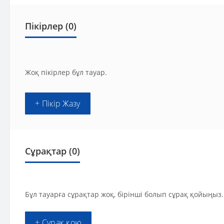
Пікірлер (0)
Жоқ пікірлер бұл тауар.
+ Пікір Жазу
Сұрақтар
(0)
Бұл тауарға сұрақтар жоқ, бірінші болып сұрақ қойыңыз.
+ Сұрақ қою