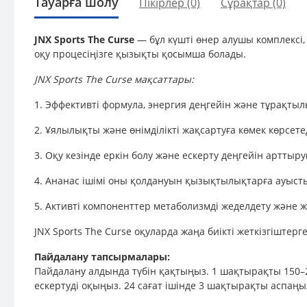
Тауарға шолу
Пікірлер (0)
Сұрақтар
(0)
JNX Sports The Curse
— бұл күшті өнер алушы комплексі, 
оқу процесіңізге қызықты қосымша болады.
JNX Sports The Curse мақсаттары:
1. Эффективті формула, энергия деңгейін және тұрақтыл
2. Ұялылықты және өнімділікті жақсартуға көмек көрсетед
3. Оқу кезінде еркін болу және ескерту деңгейін арттыру
4. Ананас ішімі оны қолдануын қызықтылықтарға ауыст
5. Активті компоненттер метаболизмді жеделдету және жі
JNX Sports The Curse оқуларда жаңа биікті жеткізгіштерг
Пайдалану тапсырмалары:
Пайдалану алдында түбін қақтыңыз. 1 шақтырақты 150–2
ескертуді оқыңыз. 24 сағат ішінде 3 шақтырақты аспаңы