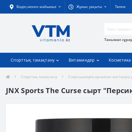
Біздің мекен-жайымыз
Жұмыс уақыты
Төлем
Танымал сұра
Спорттық тамақтану
Витаминдер
Косметика
Спорттық тамақтану
Спортшыларға арналған жаттығуға 
JNX Sports The Curse сырт "Персик