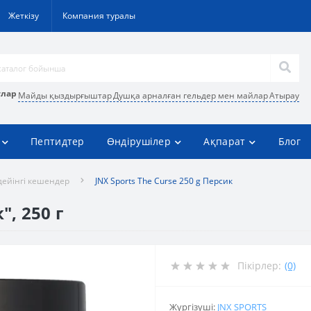
Жеткізу
Компания туралы
улар
Майды қыздырғыштар
Душқа арналған гельдер мен майлар
Атырау
Пептидтер
Өндірушілер
Ақпарат
Блог
дейінгі кешендер
JNX Sports The Curse 250 g Персик
", 250 г
Пікірлер:
(0)
Жүргізуші:
JNX SPORTS