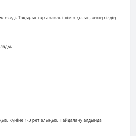
ктеседі. Тақырыптар ананас ішімін қосып, оның сіздің
ылады.
ыз. Күніне 1-3 рет алыңыз. Пайдалану алдында