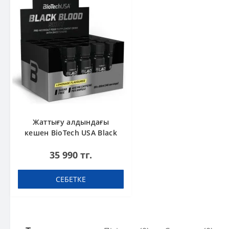
Жаттығу алдындағы
кешен BioTech USA Black
Blood Shot Pink lemonade
35 990 тг.
60 ml шоты (қорапта 20
дана)
СЕБЕТКЕ