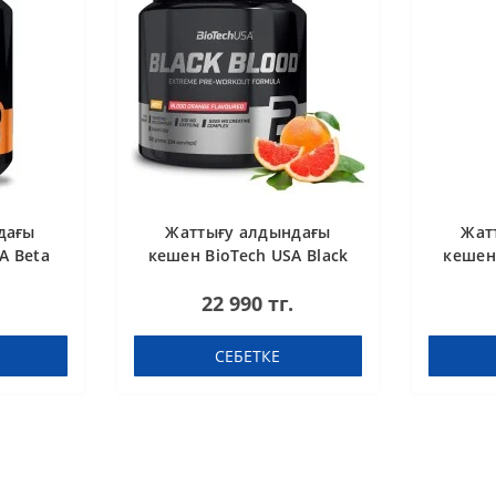
дағы
Жаттығу алдындағы
Жат
A Beta
кешен BioTech USA Black
кешен 
сула
Blood NOX+ Blood orange
Blood
22 990 тг.
340 g
СЕБЕТКЕ