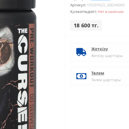
Артикул:
105397623_268246005
Қолжетімділігі:
Нет в наличии
18 600 тг.
Жеткізу
Жеткізу шарттары
Төлем
Төлем шарттары