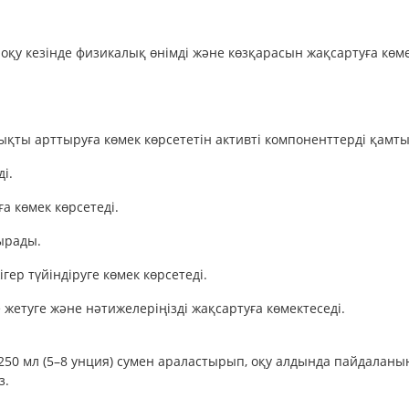
оқу кезінде физикалық өнімді және көзқарасын жақсартуға көме
ықты арттыруға көмек көрсететін активті компоненттерді қамт
і.
ға көмек көрсетеді.
ырады.
гер түйіндіруге көмек көрсетеді.
е жетуге және нәтижелеріңізді жақсартуға көмектеседі.
50 мл (5–8 унция) сумен араластырып, оқу алдында пайдаланың
з.