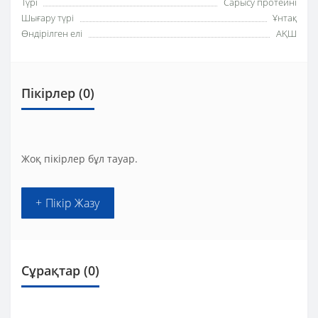
Түрі
Сарысу протеині
Шығару түрі
Ұнтақ
Өндірілген елі
АҚШ
Пікірлер (0)
Жоқ пікірлер бұл тауар.
+ Пікір Жазу
Сұрақтар
(0)