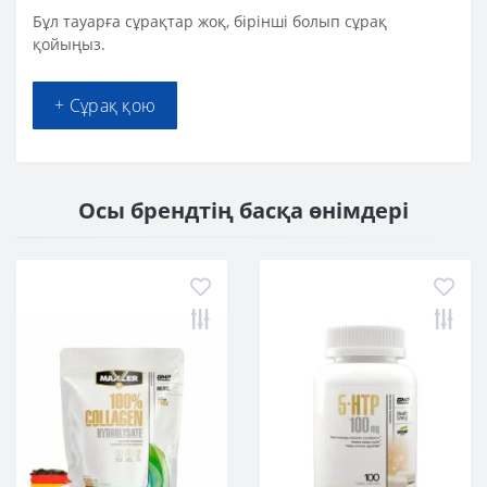
Бұл тауарға сұрақтар жоқ, бірінші болып сұрақ
қойыңыз.
+ Сұрақ қою
Осы брендтің басқа өнімдері