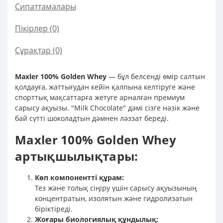
Сипаттамалары
Пікірлер (0)
Сұрақтар
(0)
Maxler 100% Golden Whey
— бұл белсенді өмір салтын
қолдауға, жаттығудан кейін қалпына келтіруге және
спорттық мақсаттарға жетуге арналған премиум
сарысу ақуызы. "Milk Chocolate" дәмі сізге нәзік және
бай сүтті шоколадтын дәмнен ләззат береді.
Maxler 100% Golden Whey
артықшылықтары:
Көп компонентті құрам:
Тез және толық сіңіру үшін сарысу ақуызының
концентратын, изолятын және гидролизатын
біріктіреді.
Жоғары биологиялық құндылық: