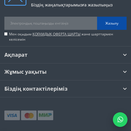
Біздің жаңалықтарымызға жазылыңыз
Жазылу
Мен оқыдым
ҚОҒАМДЫҚ ОФЕРТА ШАРТЫ
және шарттармен
келісемін
Ақпарат
Жұмыс уақыты
Біздің контактілеріміз