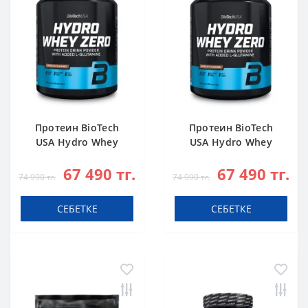
Протеин BioTech
Протеин BioTech
USA Hydro Whey
USA Hydro Whey
Zero chocolate 1816
Zero vanilla 1816 g
67 490 тг.
67 490 тг.
g
74 990 тг.
74 990 тг.
СЕБЕТКЕ
СЕБЕТКЕ