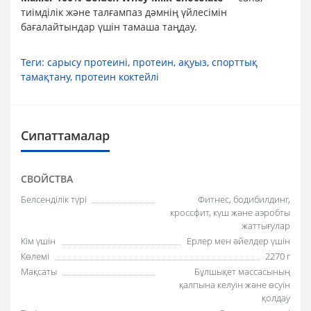
тиімділік және талғампаз дәмнің үйлесімін
бағалайтындар үшін тамаша таңдау.
Теги:
сарысу протеині
,
протеин
,
ақуыз
,
спорттық
тамақтану
,
протеин коктейлі
Сипаттамалар
СВОЙСТВА
Белсенділік түрі
Фитнес, бодибилдинг,
кроссфит, күш және аэробты
жаттығулар
Кім үшін
Ерлер мен әйелдер үшін
Көлемі
2270 г
Мақсаты
Бұлшықет массасының
қалпына келуін және өсуін
қолдау