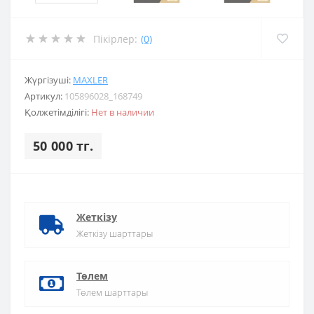
Пікірлер:
(0)
Жүргізуші:
MAXLER
Артикул:
105896028_168749
Қолжетімділігі:
Нет в наличии
50 000 тг.
Жеткізу
Жеткізу шарттары
Төлем
Төлем шарттары