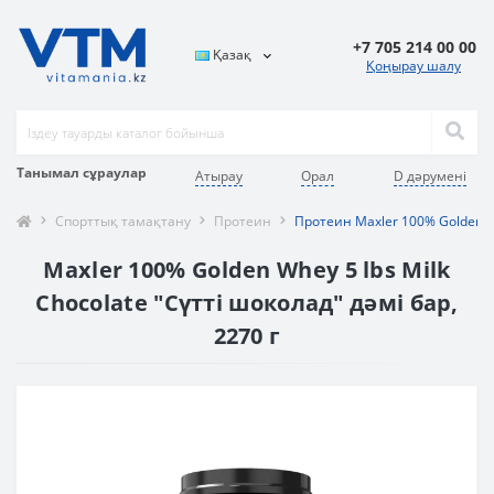
+7 705 214 00 00
Қазақ
Қоңырау шалу
Танымал сұраулар
Атырау
Орал
D дәрумені
Спорттық тамақтану
Протеин
Протеин Maxler 100% Golden Wh
Maxler 100% Golden Whey 5 lbs Milk
Chocolate "Сүтті шоколад" дәмі бар,
2270 г