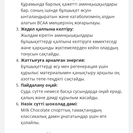
Құрамында барлық қажетті аминқышқылдары
бар, соның ішінде бұлшықет өсуін
ынталандыратын және катаболизмнің алдын
алатын BCAA мөлшерінің жоғарылауы.
Жедел қалпына келтіру:
Жылдам кіретін аминқышқылдары
бұлшықеттерді қалпына келтіруге көмектеседі
және қарқынды жүктемелерден кейін олардың
тонусын сақтайды.
Жаттығуға арналған энергия:
Бұлшықеттерді өсу мен регенерация үшін
құрылыс материалымен қанықтыру арқылы оң
азотты тепе-теңдікті сақтайды.
Пайдалану оңай:
Суда, сүтте немесе басқа сусындарда оңай ериді,
қалың және дәмді құрылым жасайды.
Нәзік сүтті шоколад дәмі:
Milk Chocolate спорттық тамақтанудың
классикалық дәмін ұнататындар үшін өте
қолайлы.