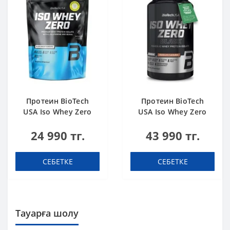
Протеин BioTech
Протеин BioTech
USA Iso Whey Zero
USA Iso Whey Zero
black biscuit (Oreo)
Black chocolate 908 g
24 990 тг.
43 990 тг.
454 g
СЕБЕТКЕ
СЕБЕТКЕ
Тауарға шолу