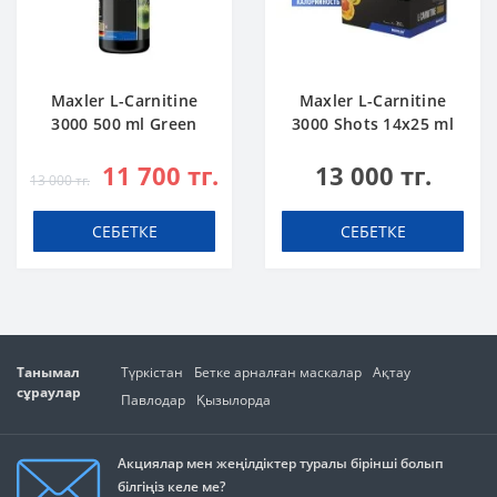
Maxler L-Carnitine
Maxler L-Carnitine
3000 500 ml Green
3000 Shots 14x25 ml
Apple
Citrus
11 700 тг.
13 000 тг.
13 000 тг.
СЕБЕТКЕ
СЕБЕТКЕ
Танымал
Түркістан
Бетке арналған маскалар
Ақтау
сұраулар
Павлодар
Қызылорда
Акциялар мен жеңілдіктер туралы бірінші болып
білгіңіз келе ме?