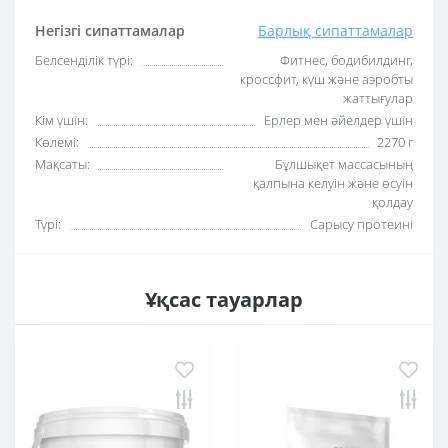
Негізгі сипаттамалар
Барлық сипаттамалар
Белсенділік түрі:
Фитнес, бодибилдинг,
кроссфит, күш және аэробты
жаттығулар
Кім үшін:
Ерлер мен әйелдер үшін
Көлемі:
2270 г
Мақсаты:
Бұлшықет массасының
қалпына келуін және өсуін
қолдау
Түрі:
Сарысу протеині
Ұқсас тауарлар