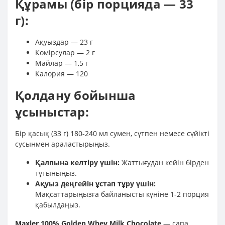
Құрамы (бір порцияда — 33
г):
Ақуыздар — 23 г
Көмірсулар — 2 г
Майлар — 1,5 г
Калория — 120
Қолдану бойынша
ұсыныстар:
Бір қасық (33 г) 180-240 мл сумен, сүтпен немесе сүйікті
сусынмен араластырыңыз.
Қалпына келтіру үшін:
Жаттығудан кейін бірден
тұтыныңыз.
Ақуыз деңгейін ұстап тұру үшін:
Мақсаттарыңызға байланысты күніне 1-2 порция
қабылдаңыз.
Maxler 100% Golden Whey Milk Chocolate
— сапа,