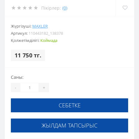
Пікірлер:
(0)
Жүргізуші:
MAXLER
Артикул:
110443182_138378
Қолжетімділігі:
Коймада
11 750 тг.
Саны:
-
+
СЕБЕТКЕ
ЖЫЛДАМ ТАПСЫРЫС