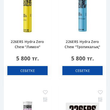
226ERS Hydra Zero
226ERS Hydra Zero
Chew "Лимон"
Chew "Тропикалық"
шайнайтын
шайнайтын
5 800 тг.
5 800 тг.
электролиттер (13
электролиттер (13
таблетка)
таблетка)
СЕБЕТКЕ
СЕБЕТКЕ