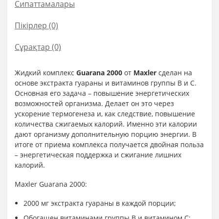
Сипаттамалары
Пікірлер (0)
Сұрақтар
(0)
Жидкий комплекс
Guarana 2000
от
Maxler
сделан на
основе экстракта гуараны и витаминов группы В и С.
Основная его задача – повышение энергетических
возможностей организма. Делает он это через
ускорение термогенеза и, как следствие, повышение
количества сжигаемых калорий. Именно эти калории
дают организму дополнительную порцию энергии. В
итоге от приема комплекса получается двойная польза
– энергетическая поддержка и сжигание лишних
калорий.
Maxler Guarana 2000:
2000 мг экстракта гуараны в каждой порции;
Обогащен витаминами группы В и витамином С;