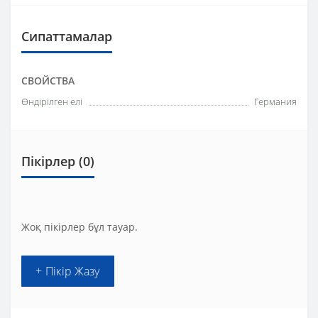
Сипаттамалар
СВОЙСТВА
Өндірілген елі
Германия
Пікірлер (0)
Жоқ пікірлер бұл тауар.
+ Пікір Жазу