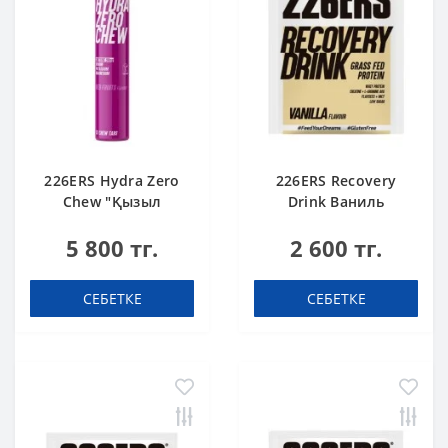
226ERS Hydra Zero
226ERS Recovery
Chew "Қызыл
Drink Ваниль
жидектер"
қалпына келтіретін
5 800 тг.
2 600 тг.
шайнайтын
сусын 50 г
электролиттер (13
таблетка)
СЕБЕТКЕ
СЕБЕТКЕ