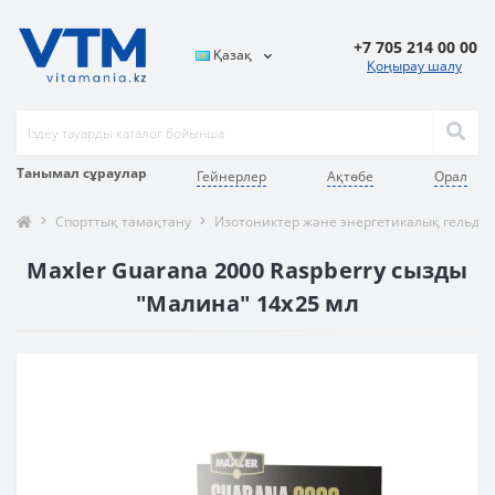
+7 705 214 00 00
Қазақ
Қоңырау шалу
Танымал сұраулар
Гейнерлер
Ақтөбе
Орал
Спорттық тамақтану
Изотониктер және энергетикалық гельдер
Maxler Guarana 2000 Raspberry сызды
"Малина" 14x25 мл