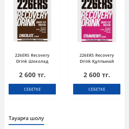
226ERS Recovery
226ERS Recovery
Drink Шоколад
Drink Құлпынай
қалпына келтіретін
қалпына келтіретін
2 600 тг.
2 600 тг.
сусын 50 г
сусын 50 г
СЕБЕТКЕ
СЕБЕТКЕ
Тауарға шолу