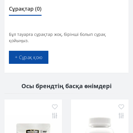
Сұрақтар
(0)
Бұл тауарға сұрақтар жоқ, бірінші болып сұрақ
қойыңыз.
+ Сұрақ қою
Осы брендтің басқа өнімдері