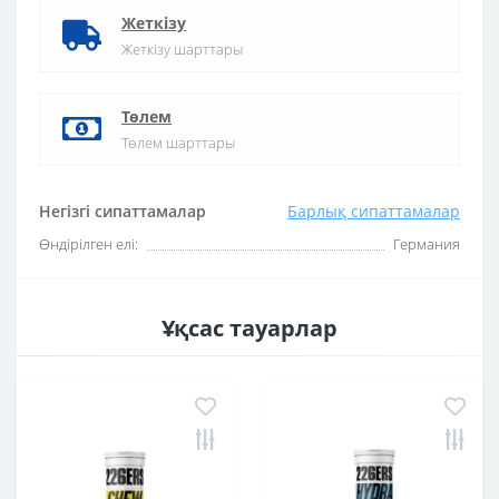
Жеткізу
Жеткізу шарттары
Төлем
Төлем шарттары
Негізгі сипаттамалар
Барлық сипаттамалар
Өндірілген елі:
Германия
Ұқсас тауарлар