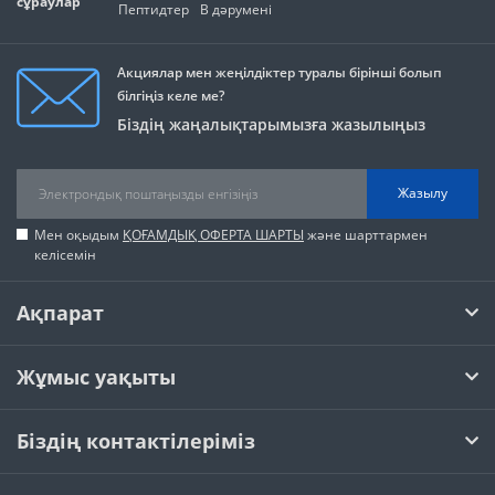
сұраулар
Пептидтер
В дәрумені
Акциялар мен жеңілдіктер туралы бірінші болып
білгіңіз келе ме?
Біздің жаңалықтарымызға жазылыңыз
Жазылу
Мен оқыдым
ҚОҒАМДЫҚ ОФЕРТА ШАРТЫ
және шарттармен
келісемін
Ақпарат
Жұмыс уақыты
Біздің контактілеріміз