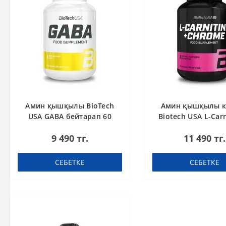
Амин қышқылы BioTech
Амин қышқылы к
USA GABA бейтарап 60
Biotech USA L-Carn
капсула
Chrome 60 табл
9 490 тг.
11 490 тг.
СЕБЕТКЕ
СЕБЕТКЕ