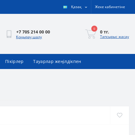
Қазақ
Жеке кабинетіне
0
0 тг.
+7 705 214 00 00
Тапсырыс жасау
Қоңырау шалу
Пікірлер
Тауарлар жеңілдікпен