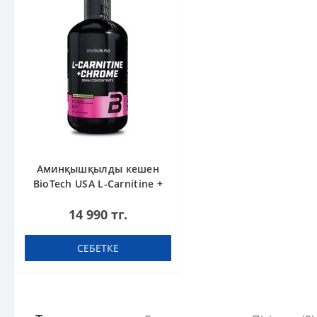
Аминқышқылды кешен
BioTech USA L-Carnitine +
Chrome concentrate
14 990 тг.
Orange 500 мл
СЕБЕТКЕ