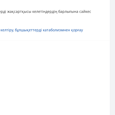
ерді жақсартқысы келетіндердің барлығына сәйкес
келтіру
,
бұлшықеттерді катаболизмнен қорғау