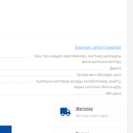
Барлық сипаттамалар
Күш пен кардио жүктемелері, жаттығу циклдары
және қалпына келтіру
Дәмсіз
Ерлер мен әйелдер үшін
Қалпына келтіруді қолдау, катаболизмді азайту,
ақуыз синтезін белсендіру
400 дана
Жеткізу
Жеткізу шарттары