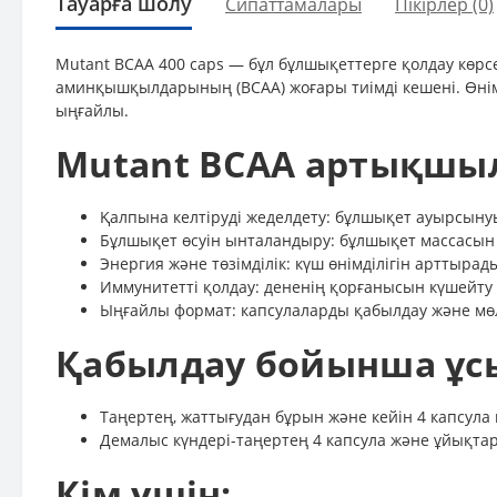
Тауарға шолу
Сипаттамалары
Пікірлер (0)
Mutant BCAA 400 caps — бұл бұлшықеттерге қолдау көрсет
аминқышқылдарының (BCAA) жоғары тиімді кешені. Өнім
ыңғайлы.
Mutant BCAA артықшы
Қалпына келтіруді жеделдету: бұлшықет ауырсыну
Бұлшықет өсуін ынталандыру: бұлшықет массасын 
Энергия және төзімділік: күш өнімділігін арттырад
Иммунитетті қолдау: дененің қорғанысын күшейту
Ыңғайлы формат: капсулаларды қабылдау және мө
Қабылдау бойынша ұс
Таңертең, жаттығудан бұрын және кейін 4 капсула
Демалыс күндері-таңертең 4 капсула және ұйықта
Кім үшін: