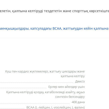
летін, қалпына келтіруді тездететін және спорттық көрсеткішт
 аминқышқылдары
,
капсуладағы BCAA
,
жаттығудан кейін қалпына 
Күш пен кардио жүктемелері, жаттығу циклдары және
қалпына келтіру
Дәмсіз
Ерлер мен әйелдер үшін
Қалпына келтіруді қолдау, катаболизмді азайту, ақуыз
синтезін белсендіру
400 дана
BCAA (L-лейцин, L-изолейцин, L-валин)