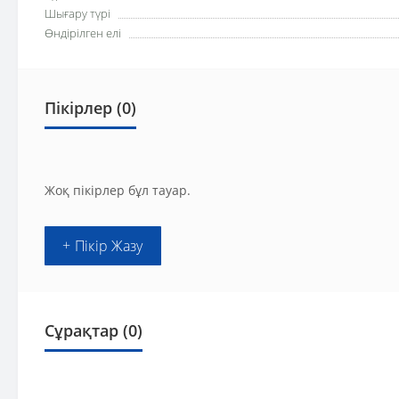
Шығару түрі
Өндірілген елі
Пікірлер (0)
Жоқ пікірлер бұл тауар.
+ Пікір Жазу
Сұрақтар
(0)