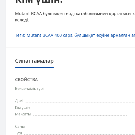
Mutant BCAA бұлшықеттерді катаболизмнен қорғағысы ке
келеді.
Теги:
Mutant BCAA 400 caps
,
бұлшықет өсуіне арналған
Сипаттамалар
СВОЙСТВА
Белсенділік түрі
Дәмі
Кім үшін
Мақсаты
Саны
Түрі