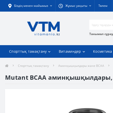
Біздің мекен-жайымыз
Жұмыс уақыты
Төлем
Танымал сұра
Спорттық тамақтану
Витаминдер
Косметика
Спорттық тамақтану
Аминқышқылдары және BCAA
Mutant BCAA аминқышқылдары, 