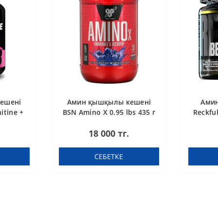
ешені
Амин қышқылы кешені
Ами
itine +
BSN Amino X 0.95 lbs 435 г
Reckful
етка
Жүзім
18 000 тг.
СЕБЕТКЕ