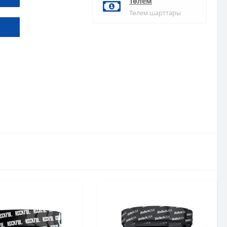
Төлем
Төлем шарттары