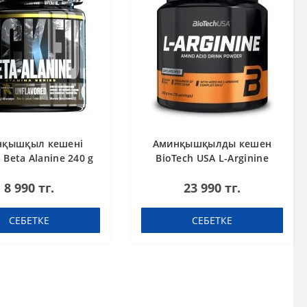
нқышқыл кешені
Аминқышқылды кешен
 Beta Alanine 240 g
BioTech USA L-Arginine
unflavoured 300 g
8 990 тг.
23 990 тг.
СЕБЕТКЕ
СЕБЕТКЕ