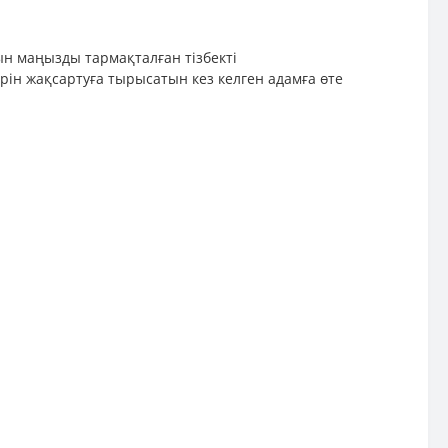
тын маңызды тармақталған тізбекті
ін жақсартуға тырысатын кез келген адамға өте