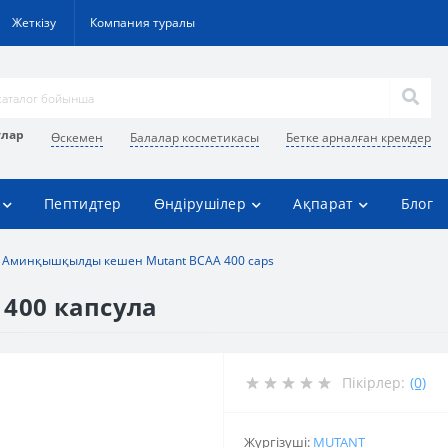
Жеткізу
Компания туралы
улар
Өскемен
Балалар косметикасы
Бетке арналған кремдер
Пептидтер
Өндірушілер
Ақпарат
Блог
Аминқышқылды кешен Mutant BCAA 400 caps
400 капсула
Пікірлер:
(0)
Жүргізуші:
MUTANT