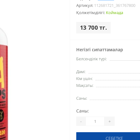
Артикул:
112681721_361767800
Қолжетімділігі:
Коймада
13 700 тг.
Негізгі сипаттамалар
Белсенділік түрі:
Дәмі:
Кім үшін:
Мақсаты:
Саны:
Саны:
-
+
СЕБЕТКЕ