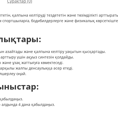
Сұрақтар
(0)
етін, қалпына келтіруді тездететін және төзімділікті арттыра
 спортшыларға, бодибилдерлерге және физикалық көрсеткіштер
лықтары:
ын азайтады және қалпына келтіру уақытын қысқартады.
арттыру үшін ақуыз синтезін қолдайды.
ы және ұзақ жаттығуға көмектеседі.
 арқылы жалпы денсаулыққа әсер етеді.
лшерлеу оңай.
ыныстар:
 қабылдаңыз.
р алдында 4 дана қабылдаңыз.