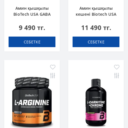
Амин қышқылы
Амин қышқылы
BioTech USA GABA
кешені Biotech USA
бейтарап 60 капсула
L-Carnitine + Chrome
9 490 тг.
11 490 тг.
60 таблетка
СЕБЕТКЕ
СЕБЕТКЕ