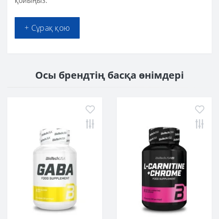
қойыңыз.
+ Сұрақ қою
Осы брендтің басқа өнімдері