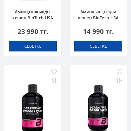
Аминқышқылды
Аминқышқылды
кешен BioTech USA
кешен BioTech USA
L-Arginine
L-Carnitine + Chrome
23 990 тг.
14 990 тг.
unflavoured 300 g
concentrate Orange
500 мл
СЕБЕТКЕ
СЕБЕТКЕ