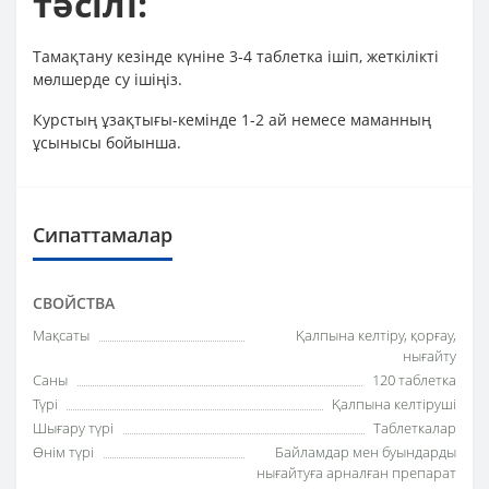
тәсілі:
Тамақтану кезінде күніне 3-4 таблетка ішіп, жеткілікті
мөлшерде су ішіңіз.
Курстың ұзақтығы-кемінде 1-2 ай немесе маманның
ұсынысы бойынша.
Сипаттамалар
СВОЙСТВА
Мақсаты
Қалпына келтіру, қорғау,
нығайту
Саны
120 таблетка
Түрі
Қалпына келтіруші
Шығару түрі
Таблеткалар
Өнім түрі
Байламдар мен буындарды
нығайтуға арналған препарат