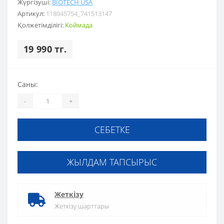
Жүргізуші:
BIOTECH USA
Артикул:
118045754_741513147
Қолжетімділігі:
Коймада
19 990 тг.
Саны:
-
+
СЕБЕТКЕ
ЖЫЛДАМ ТАПСЫРЫС
Жеткізу
Жеткізу шарттары