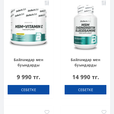
Байламдар мен
Байламдар мен
буындарды
буындарды
нығайтуға арналған
нығайтуға арналған
9 990 тг.
14 990 тг.
препарат BioTech
препарат BioTech
USA MSM + Vitamin C
USA MSM
150 грамм
Chondroitin
СЕБЕТКЕ
СЕБЕТКЕ
Glucosamine 60
таблетка