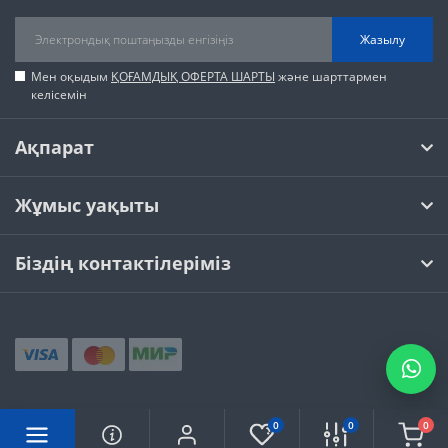
Жазылу
Мен оқыдым
ҚОҒАМДЫҚ ОФЕРТА ШАРТЫ
және шарттармен
келісемін
Ақпарат
Жұмыс уақыты
Біздің контактілеріміз
0
0
0