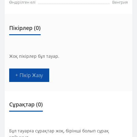
Өндірілген елі
Венгрия
Пікірлер (0)
Жоқ пікірлер бұл тауар.
+ Пікір Жазу
Сұрақтар
(0)
Бұл тауарға сұрақтар жоқ, бірінші болып сұрақ