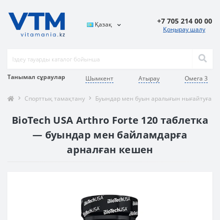
+7 705 214 00 00
Қазақ
Қоңырау шалу
Танымал сұраулар
Шымкент
Атырау
Омега 3
Спорттық тамақтану
Буындар мен буын аралығын нығайтуға ар
BioTech USA Arthro Forte 120 таблетка
— буындар мен байламдарға
арналған кешен