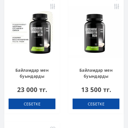
Байламдар мен
Байламдар мен
буындарды
буындарды
нығайтуға арналған
нығайтуға арналған
23 000 тг.
13 500 тг.
препарат Maxler
препарат Maxler
Glucosamine
Glucosamine
Chondroitin MSM
Chondroitin MSM 90
СЕБЕТКЕ
СЕБЕТКЕ
180 tabs
tabs black