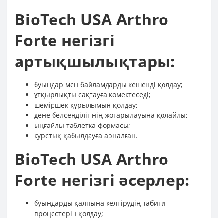
BioTech USA Arthro
Forte негізгі
артықшылықтары:
буындар мен байламдарды кешенді қолдау;
ұтқырлықты сақтауға көмектеседі;
шеміршек құрылымын қолдау;
дене белсенділігінің жоғарылауына қолайлы;
ыңғайлы таблетка формасы;
курстық қабылдауға арналған.
BioTech USA Arthro
Forte негізгі әсерлер:
буындарды қалпына келтірудің табиғи
процестерін қолдау;