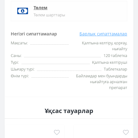
Төлем
Төлем шарттары
Негізгі сипаттамалар
Барлық сипаттамалар
Мақсаты:
Қалпына келтіру, қорғау,
нығайту
Саны:
120 таблетка
Түрі:
Қалпына келтіруші
Шығару түрі:
Таблеткалар
Өнім түрі:
Байламдар мен буындарды
нығайтуға арналған
препарат
Ұқсас тауарлар