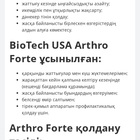
жаттығу кезінде ыңғайсыздықты азайту;
икемділік пен ұтқырлықты жақсарту;
дәнекер тінін қолдау;
жасқа байланысты бірлескен өзгерістердің
алдын алуға көмектесу.
BioTech USA Arthro
Forte ұсынылған:
қарқынды жаттығулар мен күш жүктемелерімен;
жарақаттан кейін қалпына келтіру кезеңінде
(кешенді бағдарлама құрамында);
жасқа байланысты буындардың өзгеруімен;
белсенді өмір салтымен;
тірек-қимыл аппаратын профилактикалық
қолдау үшін.
Arthro Forte қолдану