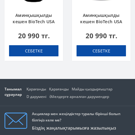
Аминқышқылды
Аминқышқылды
кешен BioTech USA
кешен BioTech USA
L-Carnitine 100.000
L-Carnitine 100.000
20 990 тг.
20 990 тг.
Apple 500 мл
Cherry 500 мл
СЕБЕТКЕ
СЕБЕТКЕ
Танымал
Қарағанды
Қарағанды
Майды қыздырғыштар
сұраулар
D дәрумені
Әйелдерге арналған дәрумендер
Акциялар мен жеңілдіктер туралы бірінші болып
білгіңіз келе ме?
Біздің жаңалықтарымызға жазылыңыз