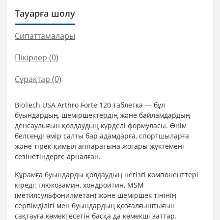
Тауарға шолу
Сипаттамалары
Пікірлер (0)
Сұрақтар
(0)
BioTech USA Arthro Forte 120 таблетка — бұл
буындардың, шеміршектердің және байламдардың
денсаулығын қолдаудың күрделі формуласы. Өнім
белсенді өмір салты бар адамдарға, спортшыларға
және тірек-қимыл аппаратына жоғары жүктемені
сезінетіндерге арналған.
Құрамға буындарды қолдаудың негізгі компоненттері
кіреді: глюкозамин, хондроитин, MSM
(метилсульфонилметан) және шеміршек тінінің
серпімділігі мен буындардың қозғалғыштығын
сақтауға көмектесетін басқа да көмекші заттар.