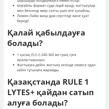
шаршауды болдырмауға көмектеседі.
Ыңғайлы формат-суда оңай ериді, жаттығулар
мен белсенді өмір салты үшін өте қолайлы.
Лимон-Лайм жаңа дәм-сергітеді және қуат
береді!
Қалай қабылдауға
болады?
1 қасық (5,5 г) 240-360 мл суық суға
араластырыңыз.
Жаттығуға дейін, жаттығу кезінде немесе одан
кейін тұтынуға жарамды.
Қазақстанда RULE 1
LYTES+ қайдан сатып
алуға болады?