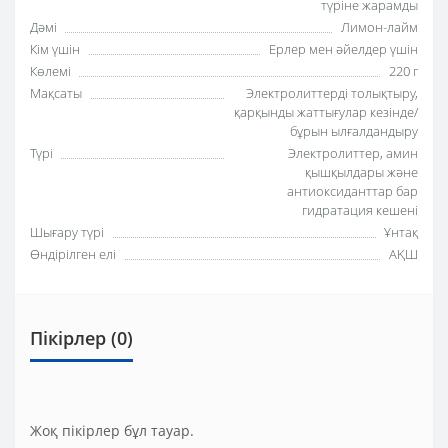
түріне жарамды
Дәмі
Лимон-лайм
Кім үшін
Ерлер мен әйелдер үшін
Көлемі
220 г
Мақсаты
Электролиттерді толықтыру,
қарқынды жаттығулар кезінде/
бұрын ылғалдандыру
Түрі
Электролиттер, амин
қышқылдары және
антиоксиданттар бар
гидратация кешені
Шығару түрі
Ұнтақ
Өндірілген елі
АҚШ
Пікірлер (0)
Жоқ пікірлер бұл тауар.