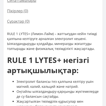
Сипаттамалары
Пікірлер (0)
Сұрақтар
(0)
RULE 1 LYTES+ (Лимон-Лайм) – жаттығудан кейін тиімді
қалпына келтіруге арналған электролит кешені.
Ылғалдандыруды қолдайды, минералды жоғалтуды
толтырады және физикалық төзімділікті жақсартады.
RULE 1 LYTES+ негізгі
артықшылықтар:
Электролит балансы-тез қалпына келтіру үшін
магний, калий, кальций және натрий.
Оңтайлы ылғалдандыру-қарқынды жүктемелерде
де су балансын сақтайды.
Жақсартылған төзімділік-құрысулар мен