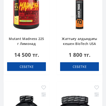
Mutant Madness 225
Жаттығу алдындағы
г Лимонад
кешен BioTech USA
AAKG 7800 Pink
14 500 тг.
1 800 тг.
Grapefruit 25ml
СЕБЕТКЕ
СЕБЕТКЕ