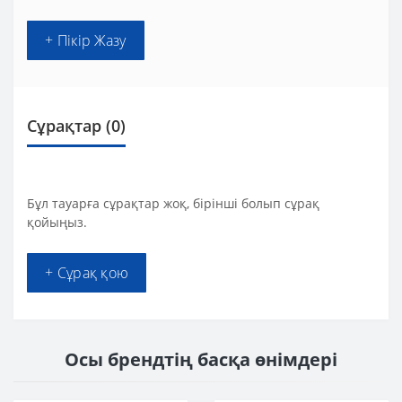
+ Пікір Жазу
Сұрақтар
(0)
Бұл тауарға сұрақтар жоқ, бірінші болып сұрақ
қойыңыз.
+ Сұрақ қою
Осы брендтің басқа өнімдері