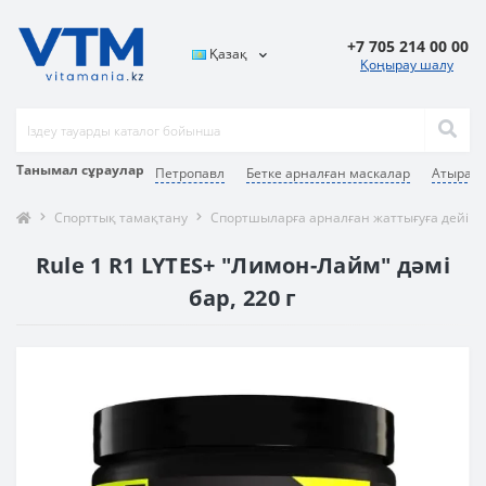
+7 705 214 00 00
Қазақ
Қоңырау шалу
Танымал сұраулар
Петропавл
Бетке арналған маскалар
Атырау
Спорттық тамақтану
Спортшыларға арналған жаттығуға дейінг
Rule 1 R1 LYTES+ "Лимон-Лайм" дәмі
бар, 220 г