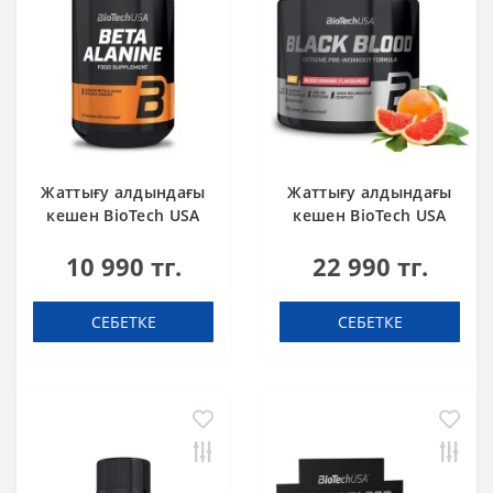
Жаттығу алдындағы
Жаттығу алдындағы
кешен BioTech USA
кешен BioTech USA
Beta Alanine 90
Black Blood NOX+
10 990 тг.
22 990 тг.
капсула
Blood orange 340 g
СЕБЕТКЕ
СЕБЕТКЕ