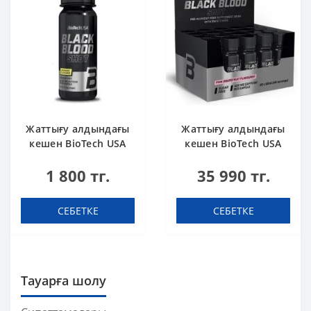
Жаттығу алдындағы
Жаттығу алдындағы
кешен BioTech USA
кешен BioTech USA
Black Blood Shot
Black Blood Shot
1 800 тг.
35 990 тг.
Lemonade 60 ml шот
Pink grapefruit 60 ml
шоты (қорапта 20
дана)
СЕБЕТКЕ
СЕБЕТКЕ
Тауарға шолу