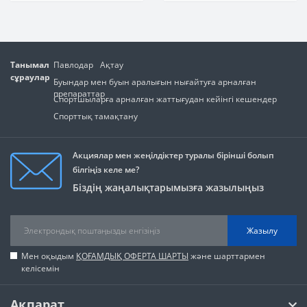
Танымал
Павлодар
Ақтау
сұраулар
Буындар мен буын аралығын нығайтуға арналған
препараттар
Спортшыларға арналған жаттығудан кейінгі кешендер
Спорттық тамақтану
Акциялар мен жеңілдіктер туралы бірінші болып
білгіңіз келе ме?
Біздің жаңалықтарымызға жазылыңыз
Жазылу
Мен оқыдым
ҚОҒАМДЫҚ ОФЕРТА ШАРТЫ
және шарттармен
келісемін
Ақпарат