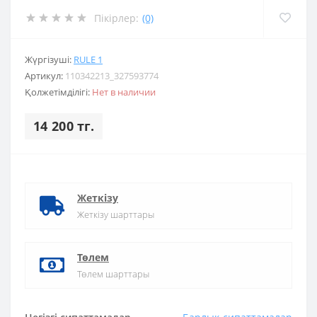
Пікірлер:
(0)
Жүргізуші:
RULE 1
Артикул:
110342213_327593774
Қолжетімділігі:
Нет в наличии
14 200 тг.
Жеткізу
Жеткізу шарттары
Төлем
Төлем шарттары