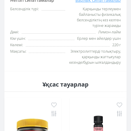
Негізгі сипаттамалар
Барлық сипаттамалар
Белсенділік түрі:
Қарқынды терлеумен
байланысты физикалық
белсенділіктің кез келген
түріне жарамды
Дәмі:
Лимон-лайм
Кім үшін:
Ерлер мен әйелдер үшін
Көлемі:
220 г
Мақсаты:
Электролиттерді толықтыру,
қарқынды жаттығулар
кезінде/бұрын ылғалдандыру
Ұқсас тауарлар