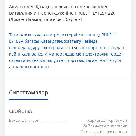
Алматы мен Қазақстан бойынша жеткізіліммен
Витамания интернет-дүкенінен RULE 1 LYTES+ 220 г
(Лимон-Лаймға) тапсырыс беріңіз!
Теги:
Алматыда электролиттерді сатып алу
,
RULE 1
LYTES+ бағасы Қазақстан
,
жаттығу кезінде
ылғалдандыру
,
электролиттік сусын спорт
,
жаттығудан
кейін қалп0а келу
,
минералдар мен электролиттерд3
сатып алу
,
төзімділік үшін спорттық тағам
,
жаттығуға
арналған изотоник
Сипаттамалар
СВОЙСТВА
Белсенділік түрі
Қарқынды терлеумен
байланысты физикалық
белсенділіктің кез келген