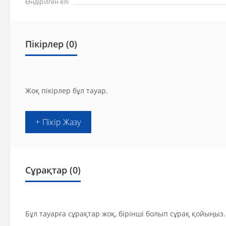
Өндірілген елі
Пікірлер (0)
Жоқ пікірлер бұл тауар.
+ Пікір Жазу
Сұрақтар
(0)
Бұл тауарға сұрақтар жоқ, бірінші болып сұрақ қойыңыз.