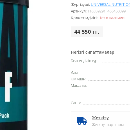
Жүргізуші:
UNIVERSAL NUTRITIO
Артикул:
116359291_466450399
Қолжетімділігі:
Нет в наличии
44 550 тг.
Негізгі сипаттамалар
Белсенділік түрі:
Дәмі:
Кім үшін:
Мақсаты:
Саны:
Жеткізу
Жеткізу шарттары