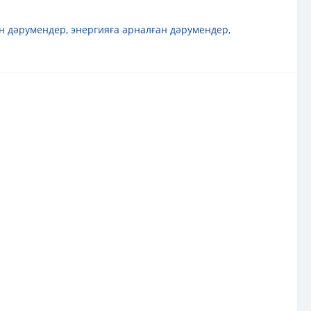
н дәрумендер
,
энергияға арналған дәрумендер
,