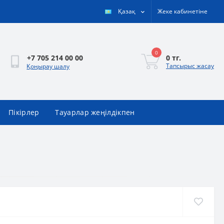
Қазақ
Жеке кабинетіне
0
0 тг.
+7 705 214 00 00
Тапсырыс жасау
Қоңырау шалу
Пікірлер
Тауарлар жеңілдікпен