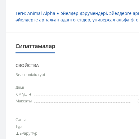
Теги:
Animal Alpha F
,
әйелдер дәрумендері
,
әйелдерге ар
әйелдерге арналған адаптогендер
,
универсал альфа ф
,
с
Сипаттамалар
СВОЙСТВА
Белсенділік түрі
Дәмі
Кім үшін
Мақсаты
Саны
Түрі
Шығару түрі