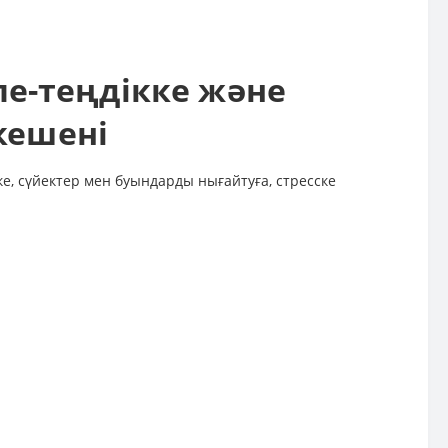
епе-теңдікке және
кешені
ке, сүйектер мен буындарды нығайтуға, стресске