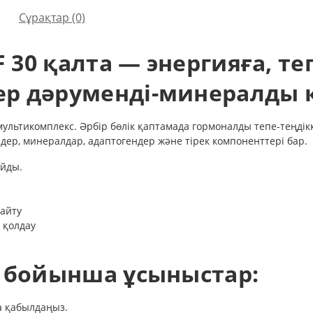
Сұрақтар
(0)
 F 30 қалта — энергияға, т
ер дәруменді-минералды 
 мультикомплекс. Әрбір бөлік қаптамада гормоналды тепе-теңдік
ндер, минералдар, адаптогендер және тірек компоненттері бар.
айды.
айту
 қолдау
у бойынша ұсыныстар:
ға қабылдаңыз.