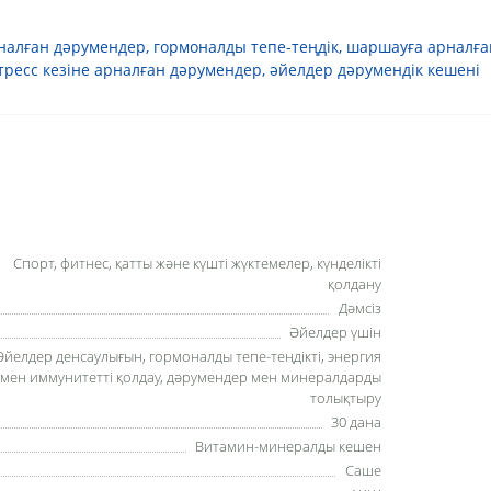
налған дәрумендер
,
гормоналды тепе-теңдік
,
шаршауға арналға
тресс кезіне арналған дәрумендер
,
әйелдер дәрумендік кешені
Спорт, фитнес, қатты және күшті жүктемелер, күнделікті
қолдану
Дәмсіз
Әйелдер үшін
Әйелдер денсаулығын, гормоналды тепе-теңдікті, энергия
мен иммунитетті қолдау, дәрумендер мен минералдарды
толықтыру
30 дана
Витамин-минералды кешен
Саше