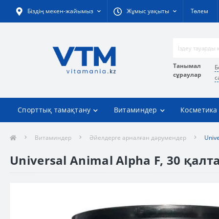
Біздің мекен-жайымыз
Жұмыс уақыты
Төлем
Танымал
Б
сұраулар
с
Спорттық тамақтану
Витаминдер
Косметика
Витаминдер
Әйелдерге арналған дәрумендер
Unive
Universal Animal Alpha F, 30 қал