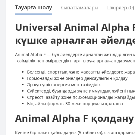
Тауарға шолу
Сипаттамалары
Пікірлер (0)
Universal Animal Alpha
күшке арналған әйелд
Animal Alpha F — бұл әйелдерге арналған жетілдірілген
төзімділік пен өміршеңдікті арттыруға арналған дәруме
Белсенді, спорттық және мақсатты әйелдерге жар
Гормоналды және әйелдер денсаулығын қолдау
Әр күн үшін энергия мен төзімділік
Сүйектерді, буындарды және иммундық жүйені нығ
Стрессті азайту және психоэмоционалды жағдайды
Ыңғайлы формат: 30 жеке порциялы қалташа
Animal Alpha F қолдан
Күніне бір пакет қабылдаңыз (5 таблетка), сіз аш қарын