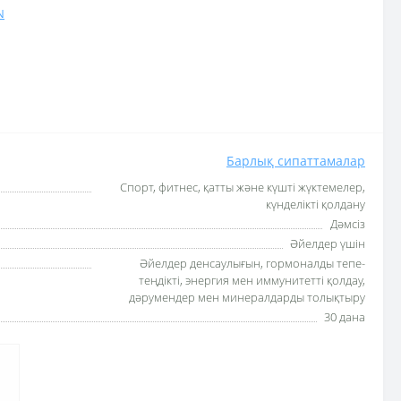
N
Барлық сипаттамалар
Спорт, фитнес, қатты және күшті жүктемелер,
күнделікті қолдану
Дәмсіз
Әйелдер үшін
Әйелдер денсаулығын, гормоналды тепе-
теңдікті, энергия мен иммунитетті қолдау,
дәрумендер мен минералдарды толықтыру
30 дана