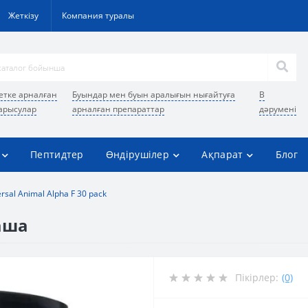
Жеткізу
Компания туралы
етке арналған
Буындар мен буын аралығын нығайтуға
В
арысулар
арналған препараттар
дәрумені
Пептидтер
Өндірушілер
Ақпарат
Блог
rsal Animal Alpha F 30 pack
таша
Пікірлер:
(0)