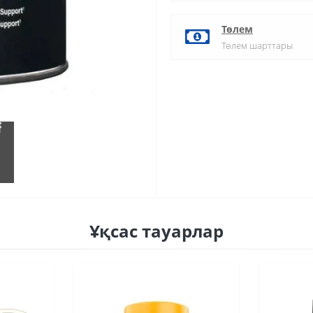
Төлем
Төлем шарттары
Ұқсас тауарлар