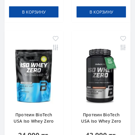
В КОРЗИНУ
В КОРЗИНУ
Протеин BioTech
Протеин BioTech
USA Iso Whey Zero
USA Iso Whey Zero
black biscuit (Oreo)
Black chocolate 908 g
454 g