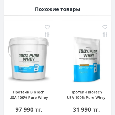
Похожие товары
Протеин BioTech
Протеин BioTech
USA 100% Pure Whey
USA 100% Pure Whey
bourbon vanilla 4000
hazelnut 1000 g
97 990 тг.
31 990 тг.
g