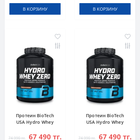
В КОРЗИНУ
В КОРЗИНУ
Протеин BioTech
Протеин BioTech
USA Hydro Whey
USA Hydro Whey
Zero chocolate 1816
Zero vanilla 1816 g
67 490 тг.
67 490 тг.
g
74 990 тг.
74 990 тг.