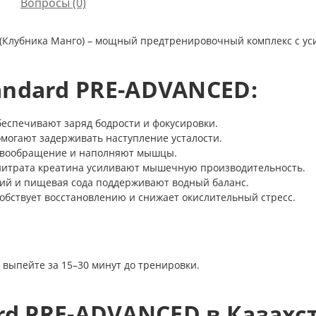
Вопросы
(0)
 (Клубника Манго) – мощный предтренировочный комплекс с ус
andard PRE-ADVANCED:
беспечивают заряд бодрости и фокусировки.
омогают задерживать наступление усталости.
ровообращение и наполняют мышцы.
г нитрата креатина усиливают мышечную производительность.
ьций и пищевая сода поддерживают водный баланс.
собствует восстановлению и снижает окислительный стресс.
, выпейте за 15–30 минут до тренировки.
ard PRE-ADVANCED в Казахс