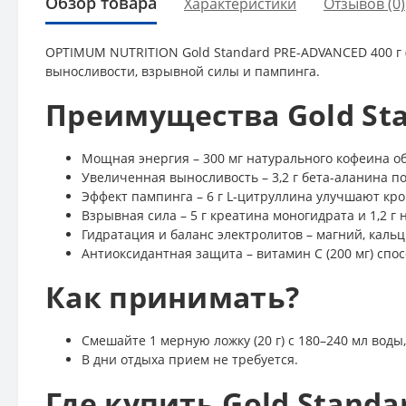
Обзор товара
Характеристики
Отзывов (0)
OPTIMUM NUTRITION Gold Standard PRE-ADVANCED 400 г
выносливости, взрывной силы и пампинга.
Преимущества Gold St
Мощная энергия – 300 мг натурального кофеина о
Увеличенная выносливость – 3,2 г бета-аланина п
Эффект пампинга – 6 г L-цитруллина улучшают к
Взрывная сила – 5 г креатина моногидрата и 1,2 
Гидратация и баланс электролитов – магний, кал
Антиоксидантная защита – витамин C (200 мг) спо
Как принимать?
Смешайте 1 мерную ложку (20 г) с 180–240 мл воды
В дни отдыха прием не требуется.
Где купить Gold Stand