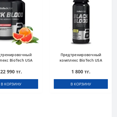
дтренировочный
Предтренировочный
лекс BioTech USA
комплекс BioTech USA
 Blood NOX+ Blood
Black Blood Shot
22 990 тг.
1 800 тг.
orange 340 g
Lemonade 60 ml шот
В КОРЗИНУ
В КОРЗИНУ