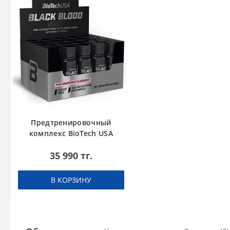
Предтренировочный
комплекс BioTech USA
Black Blood Shot Pink
35 990 тг.
grapefruit 60 ml шоты (в
коробке 20 шт)
В КОРЗИНУ