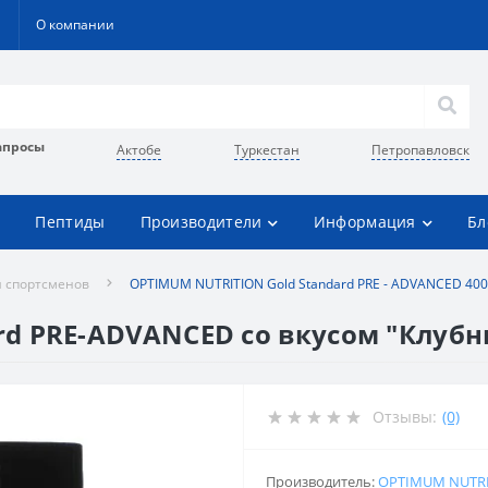
О компании
апросы
Актобе
Туркестан
Петропавловск
Пептиды
Производители
Информация
Бл
 спортсменов
OPTIMUM NUTRITION Gold Standard PRE - ADVANCED 400
d PRE-ADVANCED со вкусом "Клубни
Отзывы:
(0)
Производитель:
OPTIMUM NUTR