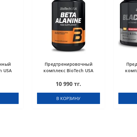
чный
Предтренировочный
Пре
h USA
комплекс BioTech USA
комп
pefruit
Beta Alanine 90 капсул
Black
10 990 тг.
В КОРЗИНУ