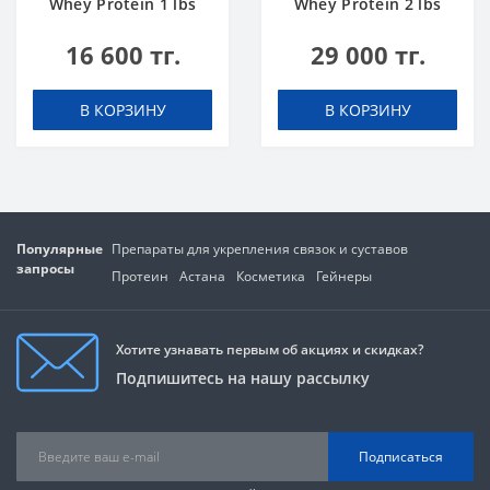
Whey Protein 1 lbs
Whey Protein 2 lbs
Шоколадный Торт
Ванильное
16 600 тг.
29 000 тг.
Мороженое
В КОРЗИНУ
В КОРЗИНУ
Популярные
Препараты для укрепления связок и суставов
запросы
Протеин
Астана
Косметика
Гейнеры
Хотите узнавать первым об акциях и скидках?
Подпишитесь на нашу рассылку
Подписаться