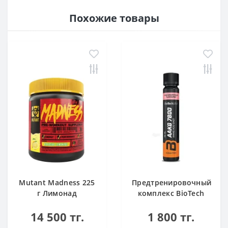
Похожие товары
Mutant Madness 225
Предтренировочный
г Лимонад
комплекс BioTech
USA AAKG 7800 Pink
14 500 тг.
1 800 тг.
Grapefruit 25ml