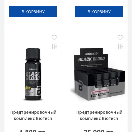
340 g
В КОРЗИНУ
В КОРЗИНУ
Предтренировочный
Предтренировочный
комплекс BioTech
комплекс BioTech
USA Black Blood Shot
USA Black Blood Shot
Lemonade 60 ml шот
Pink grapefruit 60 ml