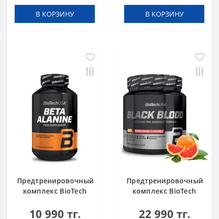
В КОРЗИНУ
В КОРЗИНУ
Предтренировочный
Предтренировочный
комплекс BioTech
комплекс BioTech
USA Beta Alanine 90
USA Black Blood
10 990 тг.
22 990 тг.
капсул
NOX+ Blood orange