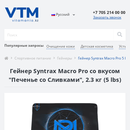
+7 705 214 00 00
Русский
Заказать звонок
Популярные запросы
Очищение кожи
Детская косметика
Усть-
Спортивное питание
Гейнеры
Гейнер Syntrax Macro Pro 5 lb
Гейнер Syntrax Macro Pro со вкусом
"Печенье со Сливками", 2.3 кг (5 lbs)