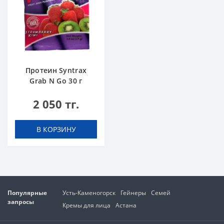
Протеин Syntrax
Grab N Go 30 г
Клубника-Киви
2 050 тг.
В КОРЗИНУ
Популярные
Усть-Каменогорск
Гейнеры
Семей
запросы
Кремы для лица
Астана