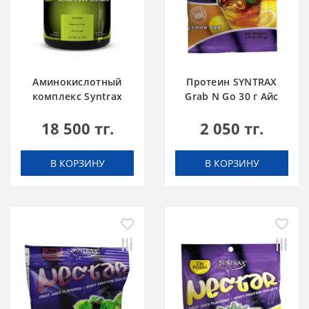
Аминокислотный
Протеин SYNTRAX
комплекс Syntrax
Grab N Go 30 г Айс
Super GLU 500 г
Ти
18 500 тг.
2 050 тг.
В КОРЗИНУ
В КОРЗИНУ