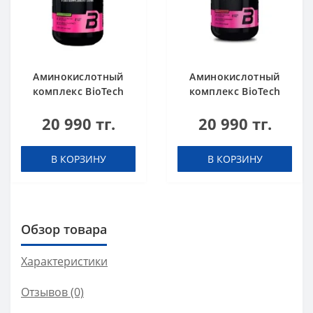
Аминокислотный
Аминокислотный
комплекс BioTech
комплекс BioTech
USA L-Carnitine
USA L-Carnitine
20 990 тг.
20 990 тг.
100.000 Apple 500 мл
100.000 Cherry 500
мл
В КОРЗИНУ
В КОРЗИНУ
Обзор товара
Характеристики
Отзывов (0)