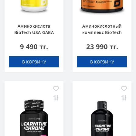
Аминокислота
Аминокислотный
BioTech USA GABA
комплекс BioTech
нейтральный 60
USA L-Arginine
9 490 тг.
23 990 тг.
капсул
unflavoured 300 g
В КОРЗИНУ
В КОРЗИНУ