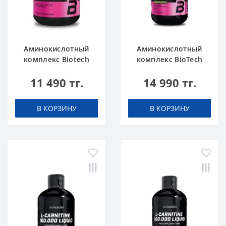
Аминокислотный
Аминокислотный
комплекс Biotech
комплекс BioTech
USA L-Carnitine +
USA L-Carnitine +
11 490 тг.
14 990 тг.
Chrome 60 таблеток
Chrome concentrate
Orange 500 мл
В КОРЗИНУ
В КОРЗИНУ