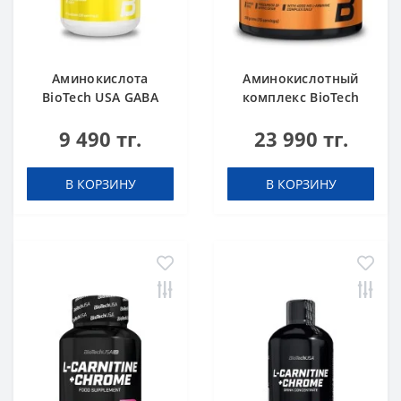
Аминокислота
Аминокислотный
BioTech USA GABA
комплекс BioTech
нейтральный 60
USA L-Arginine
9 490 тг.
23 990 тг.
капсул
unflavoured 300 g
В КОРЗИНУ
В КОРЗИНУ