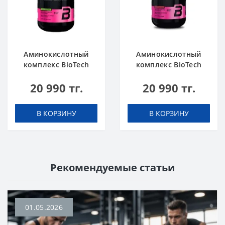
Аминокислотный
Аминокислотный
комплекс BioTech
комплекс BioTech
USA L-Carnitine
USA L-Carnitine
20 990 тг.
20 990 тг.
100.000 Apple 500 мл
100.000 Cherry 500
мл
В КОРЗИНУ
В КОРЗИНУ
Рекомендуемые статьи
01.05.2026