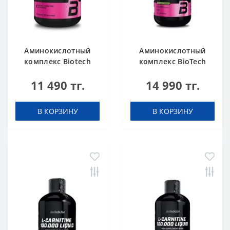
Аминокислотный
Аминокислотный
комплекс Biotech
комплекс BioTech
USA L-Carnitine +
USA L-Carnitine +
11 490 тг.
14 990 тг.
Chrome 60 таблеток
Chrome concentrate
Orange 500 мл
В КОРЗИНУ
В КОРЗИНУ