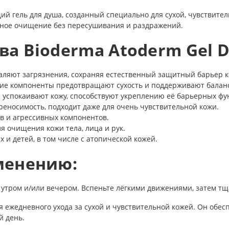
й гель для душа, созданный специально для сухой, чувствите
евное очищение без пересушивания и раздражений.
а Bioderma Atoderm Gel D
ляют загрязнения, сохраняя естественный защитный барьер к
е компоненты предотвращают сухость и поддерживают баланс
 успокаивают кожу, способствуют укреплению её барьерных фу
еносимость, подходит даже для очень чувствительной кожи.
в и агрессивных компонентов.
я очищения кожи тела, лица и рук.
 и детей, в том числе с атопической кожей.
менению:
к утром и/или вечером. Вспеньте лёгкими движениями, затем тщ
 ежедневного ухода за сухой и чувствительной кожей. Он обес
й день.