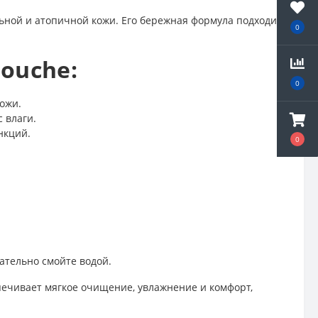
льной и атопичной кожи. Его бережная формула подходит
0
ouche:
0
ожи.
 влаги.
нкций.
0
ательно смойте водой.
печивает мягкое очищение, увлажнение и комфорт,