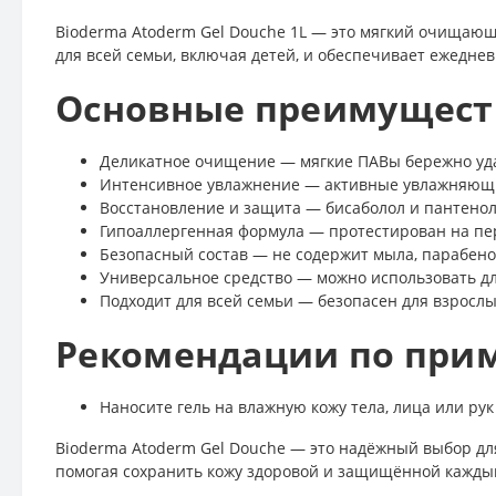
Bioderma Atoderm Gel Douche 1L — это мягкий очищающи
для всей семьи, включая детей, и обеспечивает ежедн
Основные преимуществ
Деликатное очищение — мягкие ПАВы бережно уда
Интенсивное увлажнение — активные увлажняющи
Восстановление и защита — бисаболол и пантенол
Гипоаллергенная формула — протестирован на пер
Безопасный состав — не содержит мыла, парабено
Универсальное средство — можно использовать дл
Подходит для всей семьи — безопасен для взрослых
Рекомендации по при
Наносите гель на влажную кожу тела, лица или ру
Bioderma Atoderm Gel Douche — это надёжный выбор для
помогая сохранить кожу здоровой и защищённой кажды