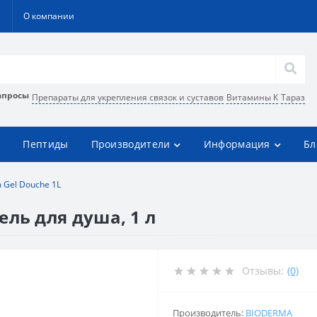
О компании
апросы
Препараты для укрепления связок и суставов
Витамины К
Тараз
Пептиды
Производители
Информация
Бл
 Gel Douche 1L
ель для душа, 1 л
Отзывы:
(0)
Производитель:
BIODERMA