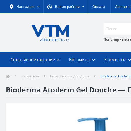
Наш адрес
Время работы
Оплата
Доставка
Популярные з
Спортивное питание
Витамины
Косметика
Косметика
Гели и масла для душа
Bioderma Atoderm
Bioderma Atoderm Gel Douche — Г