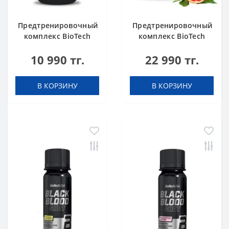
Предтренировочный
Предтренировочный
комплекс BioTech
комплекс BioTech
USA Beta Alanine 90
USA Black Blood
10 990 тг.
22 990 тг.
капсул
NOX+ Blood orange
340 g
В КОРЗИНУ
В КОРЗИНУ