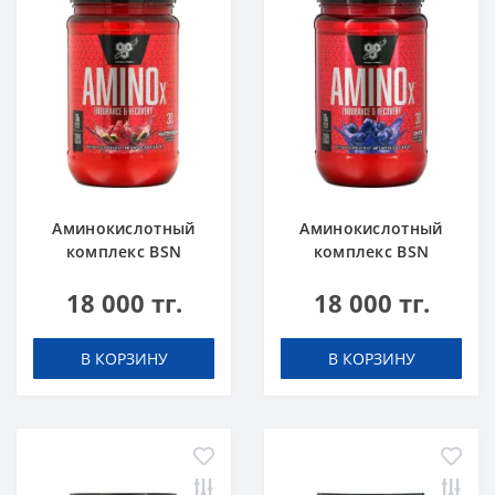
Аминокислотный
Аминокислотный
комплекс BSN
комплекс BSN
Amino X 0.95 lbs 435
Amino X 0.95 lbs 435
18 000 тг.
18 000 тг.
г Арбуз
г Виноград
В КОРЗИНУ
В КОРЗИНУ