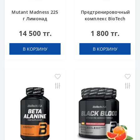
Mutant Madness 225
Предтренировочный
г Лимонад
комплекс BioTech
USA AAKG 7800 Pink
14 500 тг.
1 800 тг.
Grapefruit 25ml
В КОРЗИНУ
В КОРЗИНУ