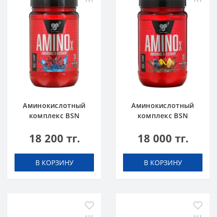
Аминокислотный
Аминокислотный
комплекс BSN
комплекс BSN
Amino X 0.95 lbs 435
Amino X 0.95 lbs 435
18 200 тг.
18 000 тг.
г Голубая Малина
г Фруктовый пунш
В КОРЗИНУ
В КОРЗИНУ