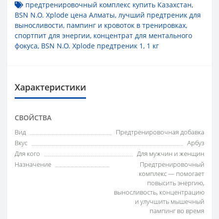
предтренировочный комплекс купить Казахстан
,
BSN N.O. Xplode цена Алматы
,
лучший предтреник для
выносливости
,
пампинг и кровоток в тренировках
,
спортпит для энергии
,
концентрат для ментального
фокуса
,
BSN N.O. Xplode предтреник 1
,
1 кг
Характеристики
СВОЙСТВА
Вид
Предтренировочная добавка
Вкус
Арбуз
Для кого
Для мужчин и женщин
Назначение
Предтренировочный
комплекс — помогает
повысить энергию,
выносливость, концентрацию
и улучшить мышечный
пампинг во время