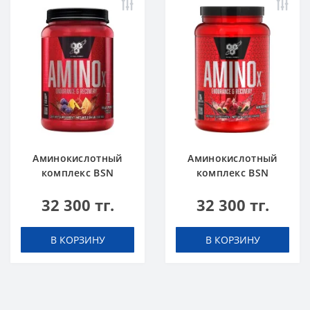
Аминокислотный
Аминокислотный
комплекс BSN
комплекс BSN
Amino X 2.4 lbs 1.02
Amino X 2.4 lbs 1.1 кг
32 300 тг.
32 300 тг.
кг Фруктовый пунш
Арбуз
В КОРЗИНУ
В КОРЗИНУ