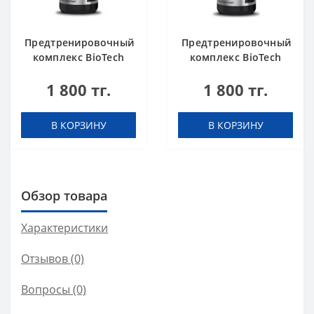
Предтренировочный
Предтренировочный
комплекс BioTech
комплекс BioTech
USA Black Blood Shot
USA Black Blood Shot
1 800 тг.
1 800 тг.
Lemonade 60 ml шот
Pink grapefruit 60 ml
шот
В КОРЗИНУ
В КОРЗИНУ
Обзор товара
Характеристики
Отзывов (0)
Вопросы
(0)