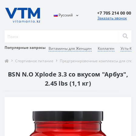
+7 705 214 00 00
Русский
Заказать звонок
Популярные запросы
Витамины для Женщин
Коллаген
Усть-Ка
Спортивное питание
Предтренировочные комплексы для спор
BSN N.O Xplode 3.3 со вкусом "Арбуз",
2.45 lbs (1,1 кг)