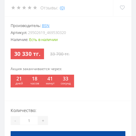
Отзывы:
(0)
Производитель:
BSN
Артикул:
29502619_469530320
Наличие:
Есть в наличии
30 330 тг.
33 700 тг.
Акция заканчивается через:
21
18
41
32
дней
часов
минут
секунд
Количество:
-
+