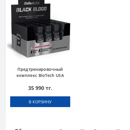
Предтренировочный
комплекс BioTech USA
Black Blood Shot Pink
35 990 тг.
grapefruit 60 ml шоты (в
коробке 20 шт)
В КОРЗИНУ