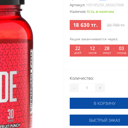
Артикул:
105185250_665627098
Наличие:
Есть в наличии
18 630 тг.
20 700 тг.
Акция заканчивается через:
22
12
28
02
:
:
:
дней
часов
минут
секунд
Количество:
-
+
В КОРЗИНУ
БЫСТРЫЙ ЗАКАЗ