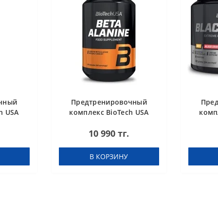
чный
Предтренировочный
Пре
h USA
комплекс BioTech USA
комп
pefruit
Beta Alanine 90 капсул
Black
10 990 тг.
В КОРЗИНУ