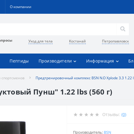
О компании
апросы
Уход для тела
Костанай
Петропавловск
Пептиды
Производители
Информация
Бл
 спортсменов
Предтренировочный комплекс BSN N.O Xplode 3.3 1.22 
ктовый Пунш" 1.22 lbs (560 г)
Отзывы:
(0)
Производитель:
BSN