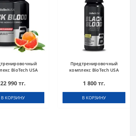
дтренировочный
Предтренировочный
лекс BioTech USA
комплекс BioTech USA
 Blood NOX+ Blood
Black Blood Shot
22 990 тг.
1 800 тг.
orange 340 g
Lemonade 60 ml шот
В КОРЗИНУ
В КОРЗИНУ