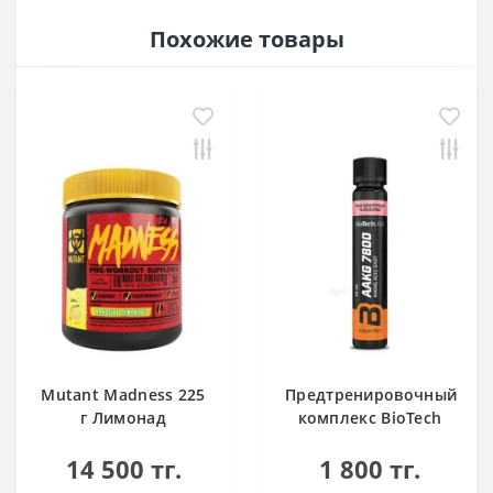
Похожие товары
Mutant Madness 225
Предтренировочный
г Лимонад
комплекс BioTech
USA AAKG 7800 Pink
14 500 тг.
1 800 тг.
Grapefruit 25ml