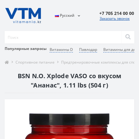
+7 705 214 00 00
Русский
Заказать звонок
Популярные запросы
Витамины D
Павлодар
Витамины для дет
Спортивное питание
Предтренировочные комплексы для спор
BSN N.O. Xplode VASO со вкусом
"Ананас", 1.11 lbs (504 г)