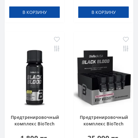
340 g
В КОРЗИНУ
В КОРЗИНУ
Предтренировочный
Предтренировочный
комплекс BioTech
комплекс BioTech
USA Black Blood Shot
USA Black Blood Shot
Lemonade 60 ml шот
Pink grapefruit 60 ml