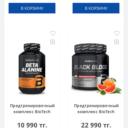
В КОРЗИНУ
В КОРЗИНУ
Предтренировочный
Предтренировочный
комплекс BioTech
комплекс BioTech
USA Beta Alanine 90
USA Black Blood
10 990 тг.
22 990 тг.
капсул
NOX+ Blood orange