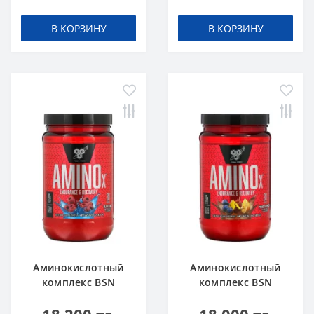
В КОРЗИНУ
В КОРЗИНУ
Аминокислотный
Аминокислотный
комплекс BSN
комплекс BSN
Amino X 0.95 lbs 435
Amino X 0.95 lbs 435
г Голубая Малина
г Фруктовый пунш