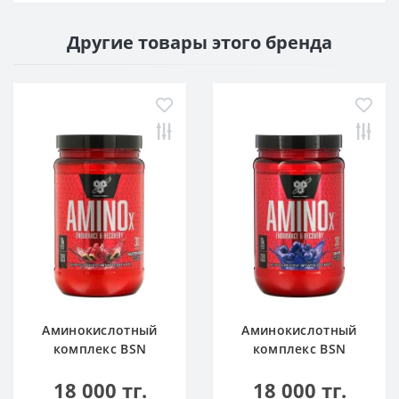
Другие товары этого бренда
Аминокислотный
Аминокислотный
комплекс BSN
комплекс BSN
Amino X 0.95 lbs 435
Amino X 0.95 lbs 435
18 000 тг.
18 000 тг.
г Арбуз
г Виноград