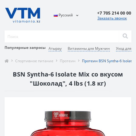
+7 705 214 00 00
Русский
Заказать звонок
Популярные запросы
Атырау
Витамины для Мужчин
Уход для т
Спортивное питание
Протеин
Протеин BSN Syntha-6 Isolate M
BSN Syntha-6 Isolate Mix со вкусом
"Шоколад", 4 lbs (1.8 кг)