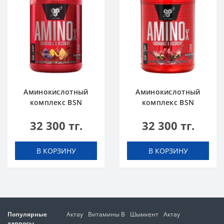
Аминокислотный
Аминокислотный
комплекс BSN
комплекс BSN
Amino X 2.4 lbs 1.02
Amino X 2.4 lbs 1.1 кг
32 300 тг.
32 300 тг.
кг Фруктовый пунш
Арбуз
В КОРЗИНУ
В КОРЗИНУ
Популярные
Актау
Витамины В
Шымкент
Актау
запросы