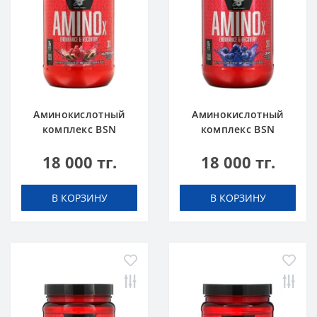
Аминокислотный
Аминокислотный
комплекс BSN
комплекс BSN
Amino X 0.95 lbs 435
Amino X 0.95 lbs 435
18 000 тг.
18 000 тг.
г Арбуз
г Виноград
В КОРЗИНУ
В КОРЗИНУ