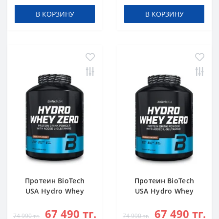
В КОРЗИНУ
В КОРЗИНУ
Протеин BioTech
Протеин BioTech
USA Hydro Whey
USA Hydro Whey
Zero chocolate 1816
Zero vanilla 1816 g
67 490 тг.
67 490 тг.
g
74 990 тг.
74 990 тг.