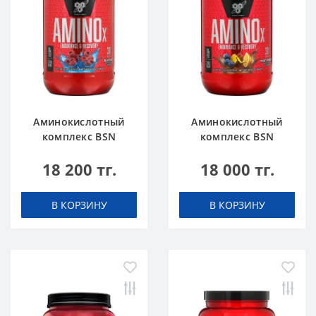
Аминокислотный
Аминокислотный
комплекс BSN
комплекс BSN
Amino X 0.95 lbs 435
Amino X 0.95 lbs 435
18 200 тг.
18 000 тг.
г Голубая Малина
г Фруктовый пунш
В КОРЗИНУ
В КОРЗИНУ