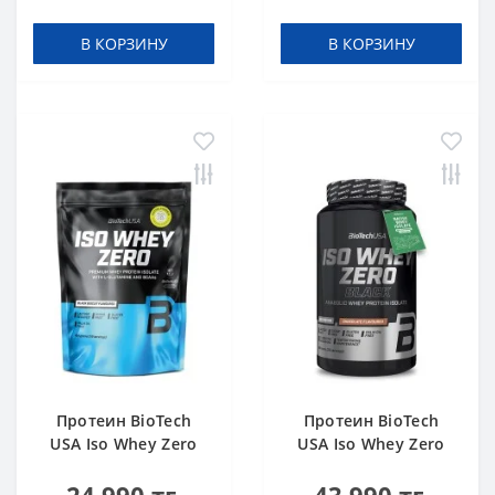
В КОРЗИНУ
В КОРЗИНУ
Протеин BioTech
Протеин BioTech
USA Iso Whey Zero
USA Iso Whey Zero
black biscuit (Oreo)
Black chocolate 908 g
454 g