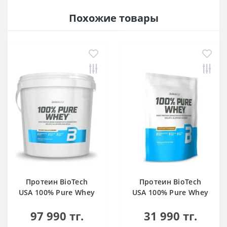
Похожие товары
Протеин BioTech
Протеин BioTech
USA 100% Pure Whey
USA 100% Pure Whey
bourbon vanilla 4000
hazelnut 1000 g
97 990 тг.
31 990 тг.
g