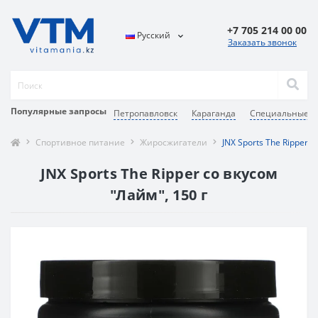
+7 705 214 00 00
Русский
Заказать звонок
Популярные запросы
Петропавловск
Караганда
Специальные с
Спортивное питание
Жиросжигатели
JNX Sports The Ripper 
JNX Sports The Ripper со вкусом
"Лайм", 150 г