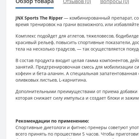
Обзор товара
Отзывов (0)
Вопросы
(0)
JNX Sports The Ripper
— комбинированный препарат, со
время тренировок на грани возможного, или избавляйте
Комплекс подойдет для атлетов, тяжеловесов, бодибил
красивый рельеф, повысить спортивные показатели, до
тела на несколько градусов, — так осуществляется поху
В состав продукта входит целая гамма компонентов, д
занятий. Предтренировочная смесь для мобилизации сил
кофеин и бета-аланин. А специальная запатентованная с
оливковых листьев, L-карнитина.
Дополнительными преимуществами от приема добавки с
которая снижает силу импульса и создает блоки и зажим
Рекомендации по применению:
Спортивные диетологи и фитнес-тренеры советуют употр
всего принять по прошествии 5 часов. Чтобы приготовит