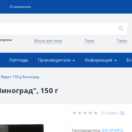
О компании
апросы
Маски для лица
Тараз
Тараз
Пептиды
Производители
Информация
Бл
e Ripper 150 g Виноград
Виноград", 150 г
Отзывы:
(0)
Производитель:
JNX SPORTS