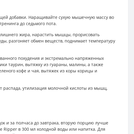
щей добавки. Наращивайте сухую мышечную массу во
тренинга до седьмого пота.
т лишнего жира, нарастить мышцы, прорисовать
уды, разгоняет обмен веществ, поднимает температуру
ованного похудения и экстремально напряженных
ки таурин, вытяжку из гуараны, малины, а также
еленого кофе и чая, вытяжек из коры корицы и
 распада, утилизация молочной кислоты из мышц,
ок и за полчаса до завтрака, вторую порцию лучше
e Ripper в 300 мл холодной воды или напитка. Для