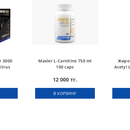
e 3000
Maxler L-Carnitine 750 ml
Жиро
itrus
100 caps
Acetyl 
12 000 тг.
В КОРЗИНУ