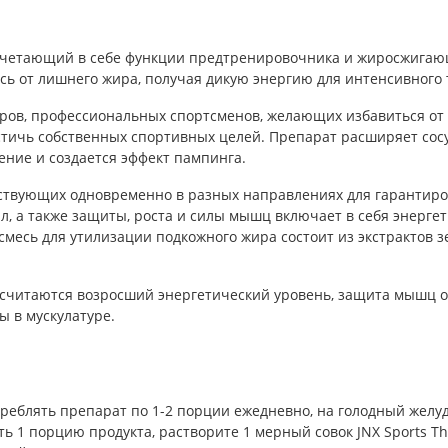
четающий в себе функции предтренировочника и жиросжигаю
сь от лишнего жира, получая дикую энергию для интенсивного 
деров, профессиональных спортсменов, желающих избавиться о
стичь собственных спортивных целей. Препарат расширяет сос
дение и создается эффект пампинга.
ействующих одновременно в разных направлениях для гарантир
, а также защиты, роста и силы мышц включает в себя энергети
месь для утилизации подкожного жира состоит из экстрактов з
читаются возросший энергетический уровень, защита мышц от
ы в мускулатуре.
еблять препарат по 1-2 порции ежедневно, на голодный желуд
ь 1 порцию продукта, растворите 1 мерный совок JNX Sports Th