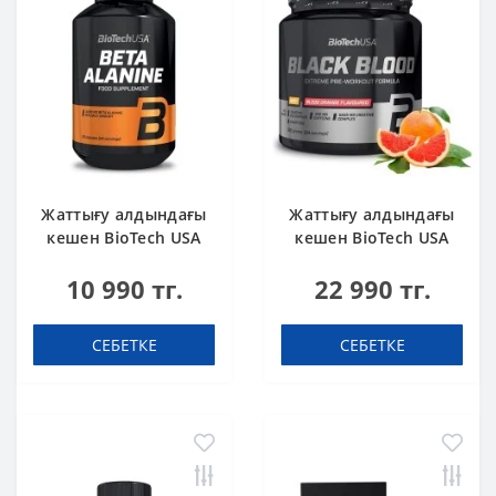
Жаттығу алдындағы
Жаттығу алдындағы
кешен BioTech USA
кешен BioTech USA
Beta Alanine 90
Black Blood NOX+
10 990 тг.
22 990 тг.
капсула
Blood orange 340 g
СЕБЕТКЕ
СЕБЕТКЕ