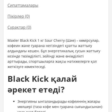
Сипаттамалары
Пікірлер (0)
Сұрақтар
(0)
Maxler Black Kick 1 кг Sour Cherry (Шие) – көмірсулар,
кофеин және гуарана негізіндегі қуатты жаттығу
алдындағы кешен. Бұл энергетикалық сусын жаттығу
кезінде төзімділікті, зейінді және өнімділікті
арттырады, спортшыларға жақсы нәтижелерге қол
жеткізуге көмектеседі.
Black Kick қалай
әрекет етеді?
Энергияны ынталандырады-кофеиннің жоғары
мөлшері (таза кофе мен гуарана сығындысынан)
ұзақ қуат береді.