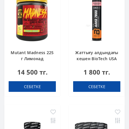
Mutant Madness 225
Жаттығу алдындағы
г Лимонад
кешен BioTech USA
AAKG 7800 Pink
14 500 тг.
1 800 тг.
Grapefruit 25ml
СЕБЕТКЕ
СЕБЕТКЕ