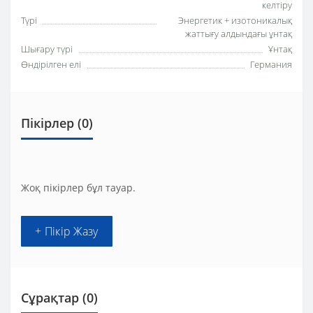
келтіру
Түрі
Энергетик + изотоникалық
жаттығу алдындағы ұнтақ
Шығару түрі
Ұнтақ
Өндірілген елі
Германия
Пікірлер (0)
Жоқ пікірлер бұл тауар.
+ Пікір Жазу
Сұрақтар
(0)