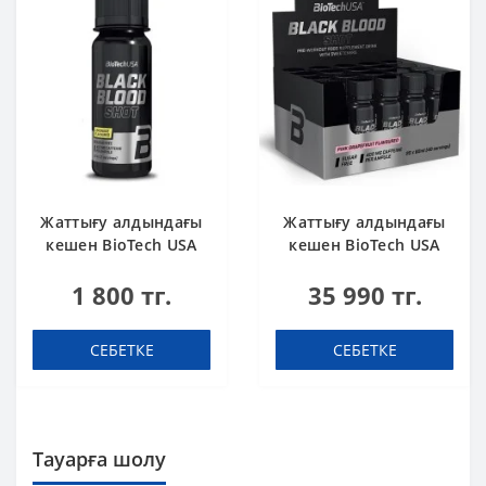
Жаттығу алдындағы
Жаттығу алдындағы
кешен BioTech USA
кешен BioTech USA
Black Blood Shot
Black Blood Shot
1 800 тг.
35 990 тг.
Lemonade 60 ml шот
Pink grapefruit 60 ml
шоты (қорапта 20
дана)
СЕБЕТКЕ
СЕБЕТКЕ
Тауарға шолу