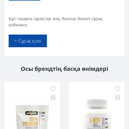
Бұл тауарға сұрақтар жоқ, бірінші болып сұрақ
қойыңыз.
+ Сұрақ қою
Осы брендтің басқа өнімдері