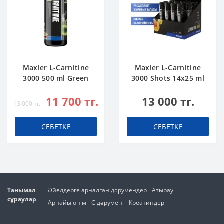
Maxler L-Carnitine
Maxler L-Carnitine
3000 500 ml Green
3000 Shots 14x25 ml
Apple
Citrus
11 700 тг.
13 000 тг.
13 000 тг.
СЕБЕТКЕ
СЕБЕТКЕ
Танымал
Әйелдерге арналған дәрумендер
Атырау
сұраулар
Арнайы өнім
С дәрумені
Креатиндер