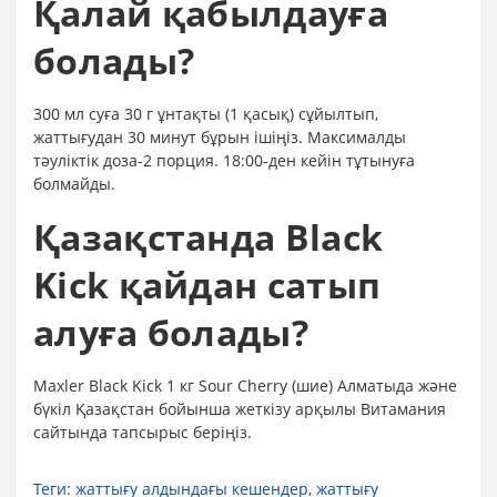
Қалай қабылдауға
болады?
300 мл суға 30 г ұнтақты (1 қасық) сұйылтып,
жаттығудан 30 минут бұрын ішіңіз. Максималды
тәуліктік доза-2 порция. 18:00-ден кейін тұтынуға
болмайды.
Қазақстанда Black
Kick қайдан сатып
алуға болады?
Maxler Black Kick 1 кг Sour Cherry (шие) Алматыда және
бүкіл Қазақстан бойынша жеткізу арқылы Витамания
сайтында тапсырыс беріңіз.
Теги:
жаттығу алдындағы кешендер
,
жаттығу