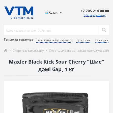
+7 705 214 00 00
Қазақ
Қоңырау шалу
Танымал сұраулар
Тестостерон бустерлері
Түркістан
Өскемен
Спорттық тамақтану
Спортшыларға арналған жаттығуға дейінг
Maxler Black Kick Sour Cherry "Шие"
дәмі бар, 1 кг