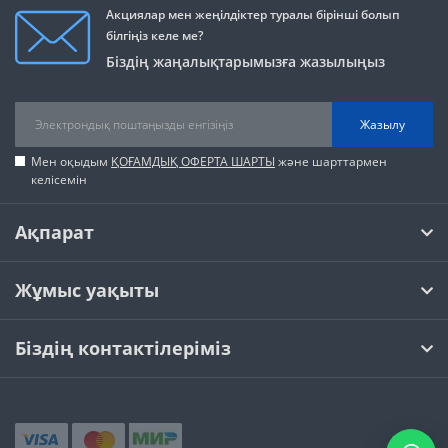
Акциялар мен жеңілдіктер туралы бірінші болып
білгіңіз келе ме?
Біздің жаңалықтарымызға жазылыңыз
Жазылу
Мен оқыдым
ҚОҒАМДЫҚ ОФЕРТА ШАРТЫ
және шарттармен
келісемін
Ақпарат
Жұмыс уақыты
Біздің контактілеріміз