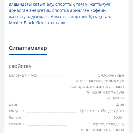
алдындағы сатып алу
,
спорттық тағам
,
жаттығуға
арналған энергетик
,
спортқа арналған кофеин
,
жаттығу алдындағы Алматы
,
спортпит Қазақстан
,
Maxler Black Kick сатып алу
Сипаттамалар
СВОЙСТВА
Белсенділік түрі
ОЖЖ жұмысын
ынталандыруға, төзімділікті
сақтауға және жаттығулардың
тиімділігін арттыруға
арналған
Дәмі
Шие
Кім үшін
Ерлер мен әйелдер үшін
Көлемі
1000 г
Мақсаты
Энергия, төзімділік,
концентрация, қалпына