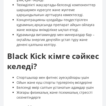
Төзімділікті жақсартады-белсенді компоненттер
шаршаумен күресуге және жүктеме
қарқындылығын арттыруға көмектеседі.
Концентрацияны қолдайды-теңдестірілген
құрамның арқасында препарат айқын ойлауға
және жоғары өнімділікке ықпал етеді.
Құрамында витаминдер мен минералдар бар –
оңтайлы энергия деңгейін ұстап тұру және
денені қалпына келтіру.
Black Kick кімге сәйкес
келеді?
Спортшылар мен фитнес әуесқойлары үшін
Ойын және күш спорты түрлерінің өкілдеріне
Белсенді өмір салтын ұстанатын адамдар үшін
Жоғары физикалық және психикалық стрессті
сезінетіндерге