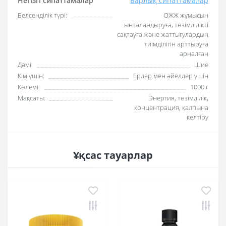
Негізгі сипаттамалар
Барлық сипаттамалар
Белсенділік түрі:
ОЖЖ жұмысын
ынталандыруға, төзімділікті
сақтауға және жаттығулардың
тиімділігін арттыруға
арналған
Дәмі:
Шие
Кім үшін:
Ерлер мен әйелдер үшін
Көлемі:
1000 г
Мақсаты:
Энергия, төзімділік,
концентрация, қалпына
келтіру
Ұқсас тауарлар