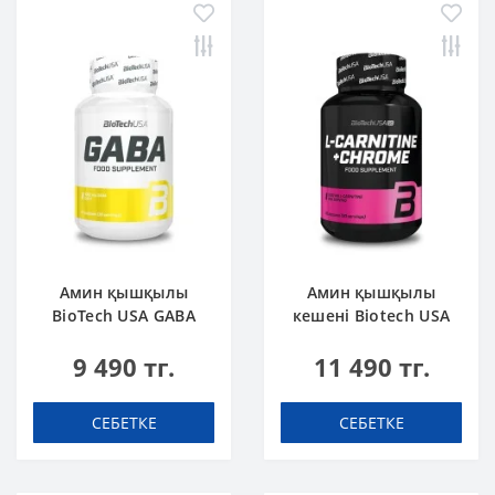
Амин қышқылы
Амин қышқылы
BioTech USA GABA
кешені Biotech USA
бейтарап 60 капсула
L-Carnitine + Chrome
9 490 тг.
11 490 тг.
60 таблетка
СЕБЕТКЕ
СЕБЕТКЕ