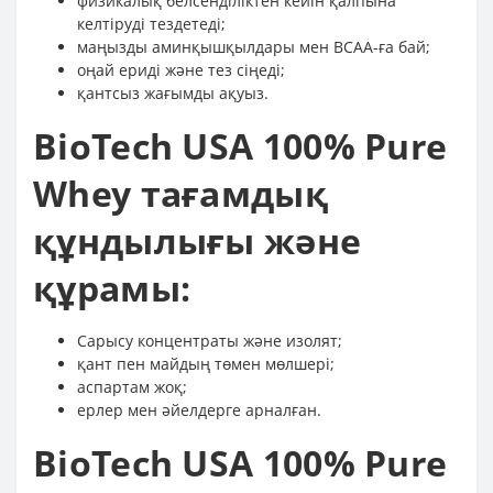
физикалық белсенділіктен кейін қалпына
келтіруді тездетеді;
маңызды аминқышқылдары мен BCAA-ға бай;
оңай ериді және тез сіңеді;
қантсыз жағымды ақуыз.
BioTech USA 100% Pure
Whey тағамдық
құндылығы және
құрамы:
Сарысу концентраты және изолят;
қант пен майдың төмен мөлшері;
аспартам жоқ;
ерлер мен әйелдерге арналған.
BioTech USA 100% Pure