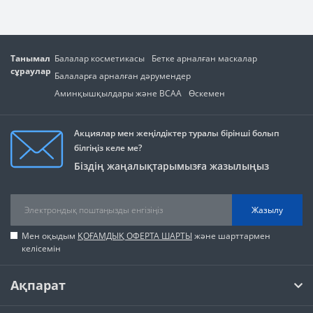
Танымал
Балалар косметикасы
Бетке арналған маскалар
сұраулар
Балаларға арналған дәрумендер
Аминқышқылдары және BCAA
Өскемен
Акциялар мен жеңілдіктер туралы бірінші болып
білгіңіз келе ме?
Біздің жаңалықтарымызға жазылыңыз
Жазылу
Мен оқыдым
ҚОҒАМДЫҚ ОФЕРТА ШАРТЫ
және шарттармен
келісемін
Ақпарат