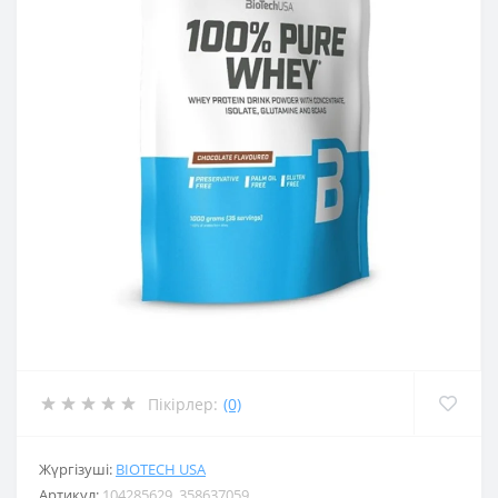
Пікірлер:
(0)
Жүргізуші:
BIOTECH USA
Артикул:
104285629_358637059