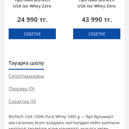
USA Iso Whey Zero
USA Iso Whey Zero
black biscuit (Oreo)
Black chocolate 908 g
24 990 тг.
43 990 тг.
454 g
СЕБЕТКЕ
СЕБЕТКЕ
Тауарға шолу
Сипаттамалары
Пікірлер (0)
Сұрақтар
(0)
BioTech USA 100% Pure Whey 1000 g — бұл бұлшықет
массасының өсуін қолдауға, жаттығудан кейін қалпына
келтіруді тездетуге және күнделікті ақуызға деген