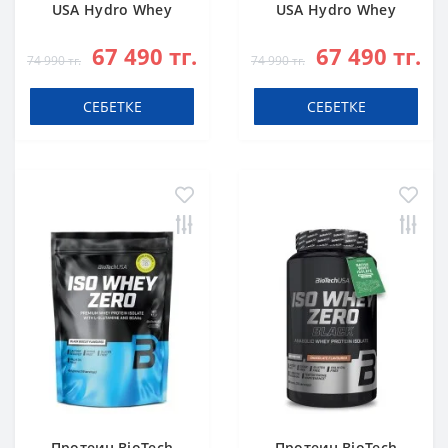
USA Hydro Whey
USA Hydro Whey
Zero chocolate 1816
Zero vanilla 1816 g
67 490 тг.
67 490 тг.
g
74 990 тг.
74 990 тг.
СЕБЕТКЕ
СЕБЕТКЕ
Протеин BioTech
Протеин BioTech