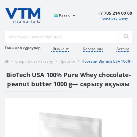
+7 705 214 00 00
Қазақ
Қоңырау шалу
Танымал сұраулар
Шымкент
Қарағанды
Астана
Спорттық тамақтану
Протеин
Протеин BioTech USA 100% Pure
BioTech USA 100% Pure Whey chocolate-
peanut butter 1000 g— сарысу ақуызы