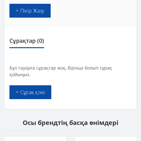
+ Пікір Жазу
Сұрақтар
(0)
Бұл тауарға сұрақтар жоқ, бірінші болып сұрақ
қойыңыз.
+ Сұрақ қою
Осы брендтің басқа өнімдері