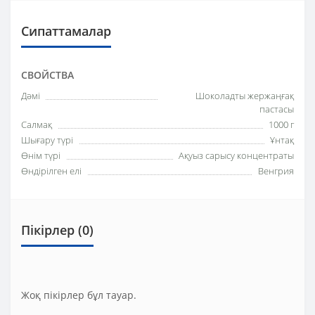
Сипаттамалар
СВОЙСТВА
Дәмі
Шоколадты жержаңғақ
пастасы
Салмақ
1000 г
Шығару түрі
Ұнтақ
Өнім түрі
Ақуыз сарысу концентраты
Өндірілген елі
Венгрия
Пікірлер (0)
Жоқ пікірлер бұл тауар.