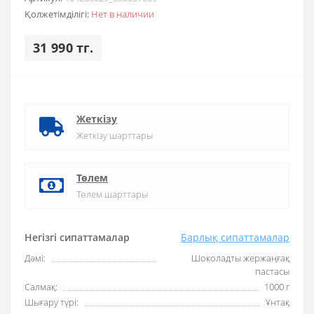
Қолжетімділігі:
Нет в наличии
31 990 тг.
Жеткізу
Жеткізу шарттары
Төлем
Төлем шарттары
Негізгі сипаттамалар
Барлық сипаттамалар
Дәмі:
Шоколадты жержаңғақ
пастасы
Салмақ:
1000 г
Шығару түрі:
Ұнтақ