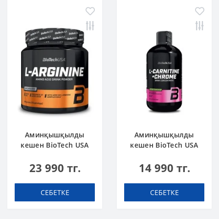
Аминқышқылды
Аминқышқылды
кешен BioTech USA
кешен BioTech USA
L-Arginine
L-Carnitine + Chrome
23 990 тг.
14 990 тг.
unflavoured 300 g
concentrate Orange
500 мл
СЕБЕТКЕ
СЕБЕТКЕ