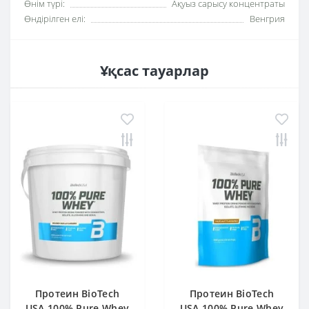
Өнім түрі:
Ақуыз сарысу концентраты
Өндірілген елі:
Венгрия
Ұқсас тауарлар
Протеин BioTech
Протеин BioTech
USA 100% Pure Whey
USA 100% Pure Whey