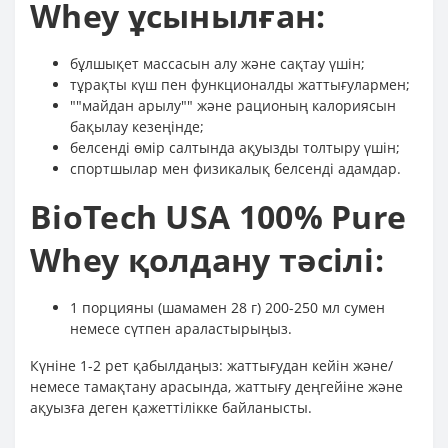
Whey ұсынылған:
бұлшықет массасын алу және сақтау үшін;
тұрақты күш пен функционалды жаттығулармен;
""майдан арылу"" және рационың калориясын
бақылау кезеңінде;
белсенді өмір салтында ақуызды толтыру үшін;
спортшылар мен физикалық белсенді адамдар.
BioTech USA 100% Pure
Whey қолдану тәсілі:
1 порцияны (шамамен 28 г) 200-250 мл сумен
немесе сүтпен араластырыңыз.
Күніне 1-2 рет қабылдаңыз: жаттығудан кейін және/
немесе тамақтану арасында, жаттығу деңгейіне және
ақуызға деген қажеттілікке байланысты.