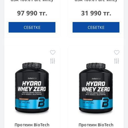
bourbon vanilla 4000
hazelnut 1000 g
97 990 тг.
31 990 тг.
g
СЕБЕТКЕ
СЕБЕТКЕ
Протеин BioTech
Протеин BioTech