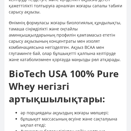
қажеттілікті толтыруға арналған жоғары сапалы табиғи
сарысу ақуызы.
Өнімнің формуласы жоғары биологиялық құндылықты,
тамаша сіңімділікті және оңтайлы
аминқышқылдарының профилін қамтамасыз ететін
сарысу ақуызының концентраты мен изолят
комбинациясына негізделген. Ақуыз BCAA мен
глутаминге бай, олар бұлшықетті қалпына келтіруде
және катаболизмнен қорғауда маңызды рөл атқарады.
BioTech USA 100% Pure
Whey негізгі
артықшылықтары:
әр порциядағы ақуыздың жоғары мөлшері;
бұлшықет массасының өсуіне және сақталуына
ықпал етеді;