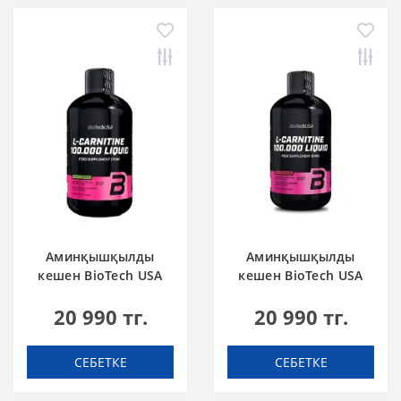
Аминқышқылды
Аминқышқылды
кешен BioTech USA
кешен BioTech USA
L-Carnitine 100.000
L-Carnitine 100.000
20 990 тг.
20 990 тг.
Apple 500 мл
Cherry 500 мл
СЕБЕТКЕ
СЕБЕТКЕ