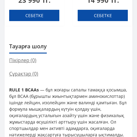
23 990 тг.
14 990 тг.
500 мл
СЕБЕТКЕ
СЕБЕТКЕ
Тауарға шолу
Пікірлер (0)
Сұрақтар
(0)
RULE 1 BCAAs
— бұл жоғары сапалы тамаққа қосымша,
бұл BCAA (бұрышты жиынтықтармен аминокислоттар)
ішінде лейцин, изолейцин және валинді қамтыған. Бұл
формула мышқалардың күтуін қолдау үшін,
оқиғалардың усталығын азайту үшін және физикалық
жұмыстарда өсушілікті арттыру үшін жасалған. Ол
спортшылдар мен активті адамдарға, оқиғаларда
нәтижелерді жақсартуға тырысушыларға ықтималды.