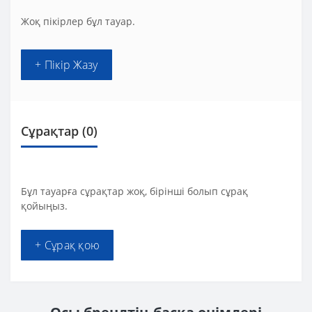
Жоқ пікірлер бұл тауар.
+ Пікір Жазу
Сұрақтар
(0)
Бұл тауарға сұрақтар жоқ, бірінші болып сұрақ
қойыңыз.
+ Сұрақ қою