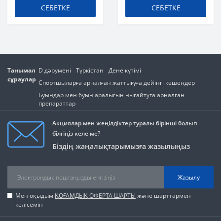
СЕБЕТКЕ
СЕБЕТКЕ
Танымал
D дәрумені
Түркістан
Дене күтімі
сұраулар
Спортшыларға арналған жаттығуға дейінгі кешендер
Буындар мен буын аралығын нығайтуға арналған
препараттар
Акциялар мен жеңілдіктер туралы бірінші болып
білгіңіз келе ме?
Біздің жаңалықтарымызға жазылыңыз
Жазылу
Мен оқыдым
ҚОҒАМДЫҚ ОФЕРТА ШАРТЫ
және шарттармен
келісемін