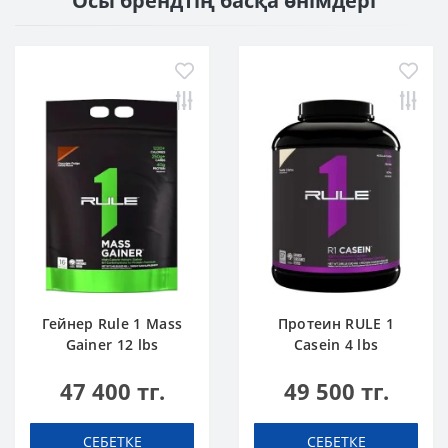
Осы брендтің басқа өнімдері
Гейнер Rule 1 Mass
Протеин RULE 1
Gainer 12 lbs
Casein 4 lbs
Шоколадты Торт
Ванильді Балмұздақ
47 400 тг.
49 500 тг.
СЕБЕТКЕ
СЕБЕТКЕ