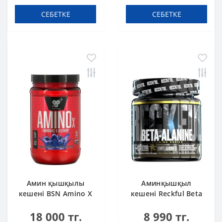
СЕБЕТКЕ
СЕБЕТКЕ
Амин қышқылы
Аминқышқыл
кешені BSN Amino X
кешені Reckful Beta
0.95 lbs 435 г Жүзім
Alanine 240 g
18 000 тг.
8 990 тг.