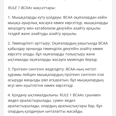
RULE 1 BCAAs мақсаттары:
1. Мышқаларды күту қолдауы: BCAA оқиғалардан кейін
мышқа ауырлық жасауға көмек көрсетеді, мышқаларды
жеңілдету мен катаболизм деңгейін азайту арқылы
тездей және азайтуды азайту арқылы.
2. Төменділікті арттыру: Оқиғалардың уақытында BCAA
қабылдау орнында төменділік деңгейін азайту көмек
көрсете алады, бұл оқиғаларды толықтыру және
ықтималды оқиғаларды жасауға мүмкіндік береді.
3. Протеин синтезін жеделдету: BCAA-ның негізгі
құрамы лейцин мышқалардың протеин синтезін іске
асыруда маңызды рөл атқаратын, бұл мышқалардың
өсуі мен күштілігіне көмек көрсетеді.
4. Қолдану ықтималдылығы: RULE 1 BCAAs суынмен
жедел араластырылады, сумен жедел
араластырылады, олардың аралықтықтары бар, бұл
олардың қолдануын ынталапты жасайды.