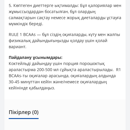
5. Көптеген диеттерге ықтималды: Бұл қалориялар мен
жұмыссыздардан босатылған, бұл олардың
салмақтарын сақтау немесе жорық диеталарды ұстауға
мүмкіндік береді.
RULE 1 BCAAs — бұл сіздің оқиғаларды, күту мен жалпы
физикалық дайындығыңызды қолдау үшін қолай
вариант.
Пайдалану ұсынымдары:
Коктейльді дайындау үшін порция порошоктық
араластырма 200-500 мл сұйықта араластырылады. R1
BCAAs-ты оқиғалар арасында, оқиғалардың алдында
30-45 минуттан кейін және/немесе оқиғалардың
кейінінде қабылдаңыз.
Пікірлер (0)