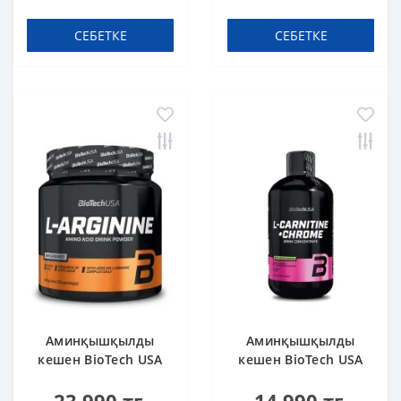
СЕБЕТКЕ
СЕБЕТКЕ
Аминқышқылды
Аминқышқылды
кешен BioTech USA
кешен BioTech USA
L-Arginine
L-Carnitine + Chrome
unflavoured 300 g
concentrate Orange