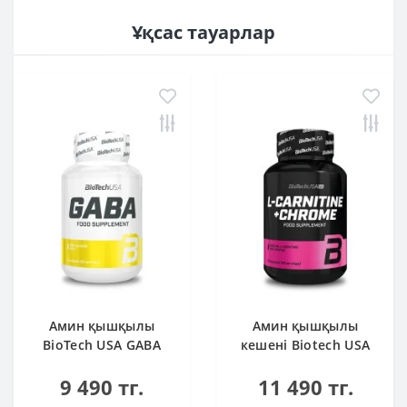
Ұқсас тауарлар
Амин қышқылы
Амин қышқылы
BioTech USA GABA
кешені Biotech USA
бейтарап 60 капсула
L-Carnitine + Chrome
9 490 тг.
11 490 тг.
60 таблетка