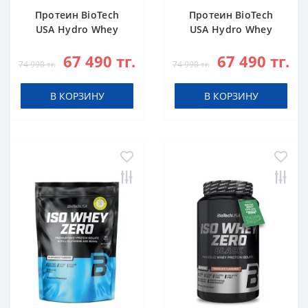
Протеин BioTech
Протеин BioTech
USA Hydro Whey
USA Hydro Whey
Zero chocolate 1816
Zero vanilla 1816 g
67 490 тг.
67 490 тг.
g
74 990 тг.
74 990 тг.
В КОРЗИНУ
В КОРЗИНУ