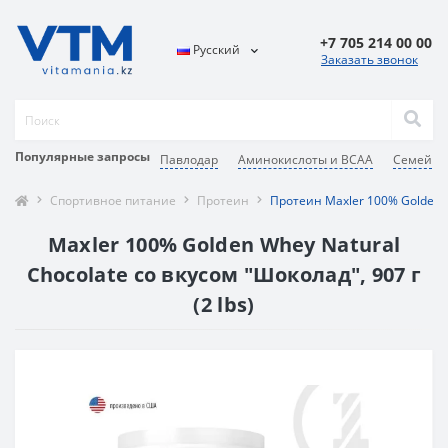
+7 705 214 00 00
Русский
Заказать звонок
Популярные запросы
Павлодар
Аминокислоты и BCAA
Семей
Спортивное питание
Протеин
Протеин Maxler 100% Golden W
Maxler 100% Golden Whey Natural
Chocolate со вкусом "Шоколад", 907 г
(2 lbs)