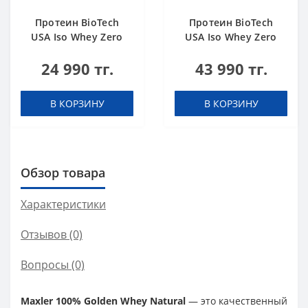
Протеин BioTech
Протеин BioTech
USA Iso Whey Zero
USA Iso Whey Zero
black biscuit (Oreo)
Black chocolate 908 g
24 990 тг.
43 990 тг.
454 g
В КОРЗИНУ
В КОРЗИНУ
Обзор товара
Характеристики
Отзывов (0)
Вопросы
(0)
Maxler 100% Golden Whey Natural
— это качественный