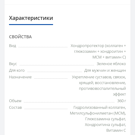
Характеристики
СВОЙСТВА
Вид
Хондропротектор (коллаген +
глюкозамин + хондроитин +
МСМ + витамин C)
Вкус
Зеленое яблоко
Для кого
Для мужчин и женщин
Назначение
Укрепление суставов, связок,
хрящей; восстановление,
противовоспалительный
эффект
Объем
360 г
Состав
Гидролизованный коллаген,
Метилсульфонилметан (МСМ),
Глюкозамина сульфат,
Хондроитина сульфат,
Витамин C