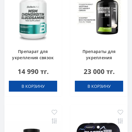
Препарат для
Препараты для
укрепления связок
укрепления
и суставов BioTech
суставов и связок
14 990 тг.
23 000 тг.
USA MSM
Maxler Glucosamine
Chondroitin
Chondroitin MSM
Glucosamine 60
180 tabs
В КОРЗИНУ
В КОРЗИНУ
таблеток