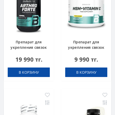
Препарат для
Препарат для
укрепления связок
укрепления связок
и суставов BioTech
и суставов BioTech
19 990 тг.
9 990 тг.
USA Arthro Forte 120
USA MSM + Vitamin C
таблеток
150 грамм
В КОРЗИНУ
В КОРЗИНУ