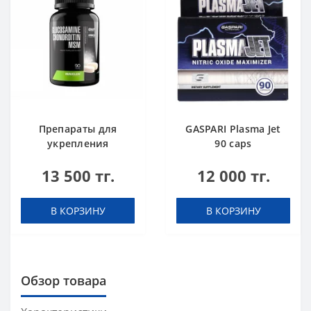
Препараты для
GASPARI Plasma Jet
укрепления
90 caps
суставов и связок
13 500 тг.
12 000 тг.
Maxler Glucosamine
Chondroitin MSM 90
tabs black
В КОРЗИНУ
В КОРЗИНУ
Обзор товара