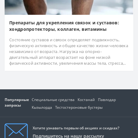
Препараты для укрепления связок и суставов:
хондропротекторы, коллаген, витамины
Состояние суставов и связок определяет подвижность,
физическую активность и общее качество жизни человека
независимо от возраста. Нагрузка на опорно-
двигательный аппарат возрастает на фоне низкой
физической активности, увеличения массы тела, стресса,..
Популярные
Специальные средства
Костанай
Павлодар
запросы
Кызылорда
Тестостероновые бустеры
Хотите узнавать первым об акциях и скидках?
Подпишитесь на нашу рассылку