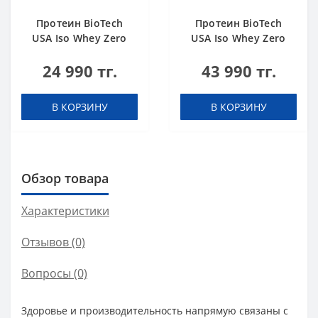
Протеин BioTech
Протеин BioTech
USA Iso Whey Zero
USA Iso Whey Zero
black biscuit (Oreo)
Black chocolate 908 g
24 990 тг.
43 990 тг.
454 g
В КОРЗИНУ
В КОРЗИНУ
Обзор товара
Характеристики
Отзывов (0)
Вопросы
(0)
Здоровье и производительность напрямую связаны с