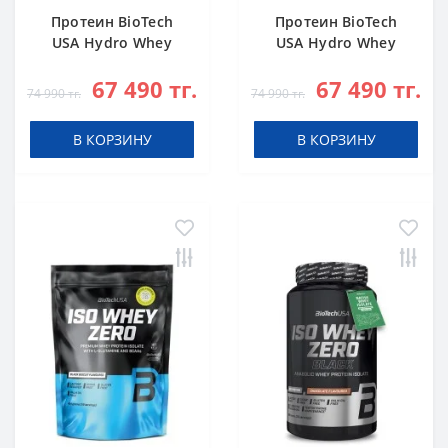
Протеин BioTech
Протеин BioTech
USA Hydro Whey
USA Hydro Whey
Zero chocolate 1816
Zero vanilla 1816 g
67 490 тг.
67 490 тг.
g
74 990 тг.
74 990 тг.
В КОРЗИНУ
В КОРЗИНУ