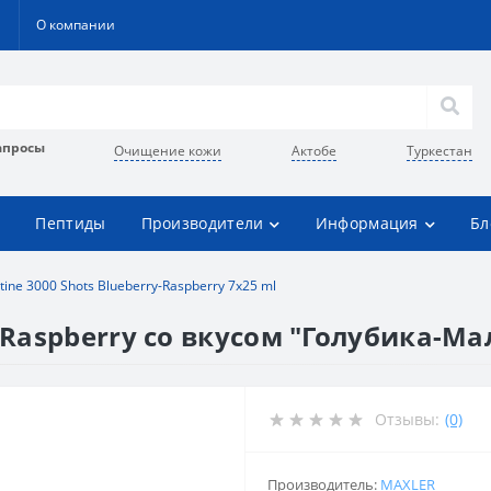
О компании
апросы
Очищение кожи
Актобе
Туркестан
Пептиды
Производители
Информация
Бл
itine 3000 Shots Blueberry-Raspberry 7x25 ml
y-Raspberry со вкусом "Голубика-М
Отзывы:
(0)
Производитель:
MAXLER