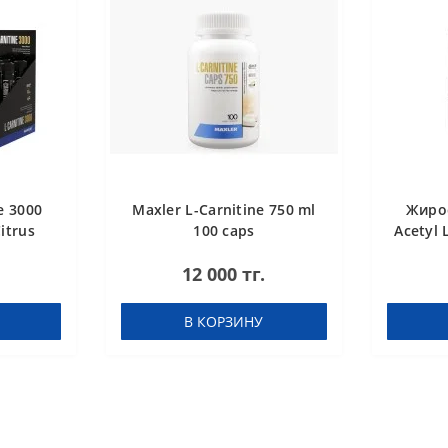
e 3000
Maxler L-Carnitine 750 ml
Жиро
itrus
100 caps
Acetyl 
12 000 тг.
В КОРЗИНУ