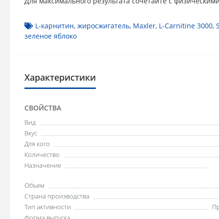
Для максимального результата сочетайте с физическими
L-карнитин
,
жиросжигатель
,
Maxler
,
L-Carnitine 3000
,
зеленое яблоко
Характеристики
СВОЙСТВА
Вид
Вкус
Для кого
Количество
Назначение
Объем
Страна производства
Тип активности
П
Форма выпуска