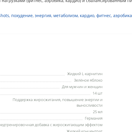
 нагрузками (фитнес, аэробика, кардио) и сбалансированным п
Shots
,
похудение
,
энергия
,
метаболизм
,
кардио
,
фитнес
,
аэробика
Жидкий L-карнитин
Зелёное яблоко
Для мужчин и женщин
14 шт
Поддержка жиросжигания, повышение энергии и
выносливости
25 мл
Германия
редтренировочная добавка с жиросжигающим эффектом
Жидкий концентрат