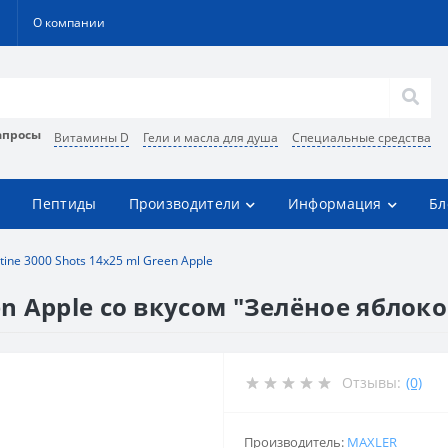
О компании
апросы
Витамины D
Гели и масла для душа
Специальные средства
Пептиды
Производители
Информация
Бл
itine 3000 Shots 14x25 ml Green Apple
een Apple со вкусом "Зелёное яблоко
Отзывы:
(0)
Производитель:
MAXLER