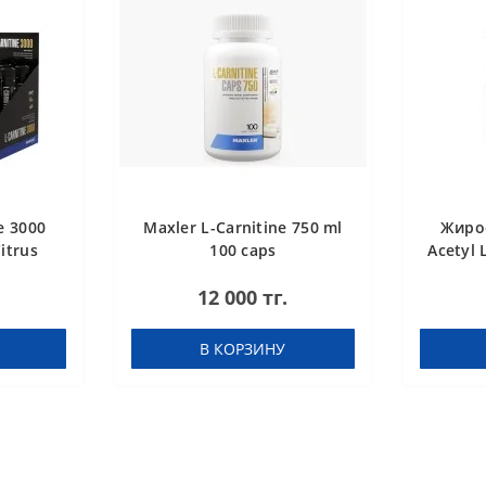
e 3000
Maxler L-Carnitine 750 ml
Жиро
itrus
100 caps
Acetyl 
12 000 тг.
В КОРЗИНУ