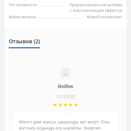
Тип активности
Предтренировочная добавка
с жиросжигающим эффектом
Форма выпуска
Жидкий концентрат
Отзывов (2)
Әлібек
13.12.2025
Манго дәмі жақсы, шырынды әрі жеңіл. Оны
жаттығу алдында алу ыңғайлы. Энергия