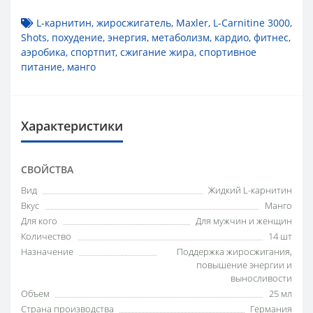
L-карнитин
,
жиросжигатель
,
Maxler
,
L-Carnitine 3000
,
Shots
,
похудение
,
энергия
,
метаболизм
,
кардио
,
фитнес
,
аэробика
,
спортпит
,
сжигание жира
,
спортивное
питание
,
манго
Характеристики
СВОЙСТВА
Вид
Жидкий L-карнитин
Вкус
Манго
Для кого
Для мужчин и женщин
Количество
14 шт
Назначение
Поддержка жиросжигания,
повышение энергии и
выносливости
Объем
25 мл
Страна производства
Германия