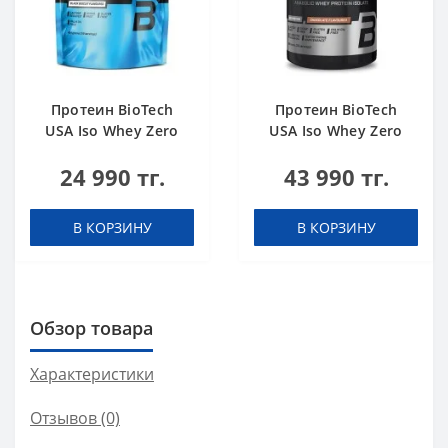
Протеин BioTech
Протеин BioTech
USA Iso Whey Zero
USA Iso Whey Zero
black biscuit (Oreo)
Black chocolate 908 g
24 990 тг.
43 990 тг.
454 g
В КОРЗИНУ
В КОРЗИНУ
Обзор товара
Характеристики
Отзывов (0)