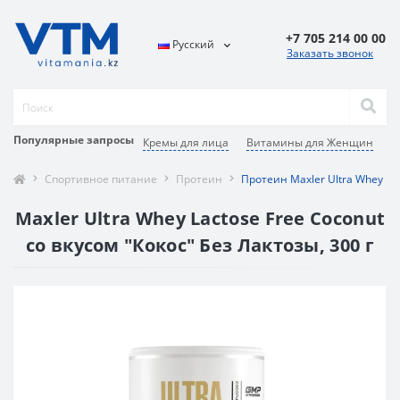
+7 705 214 00 00
Русский
Заказать звонок
Популярные запросы
Кремы для лица
Витамины для Женщин
У
Спортивное питание
Протеин
Протеин Maxler Ultra Whey Lac
Maxler Ultra Whey Lactose Free Coconut
со вкусом "Кокос" Без Лактозы, 300 г