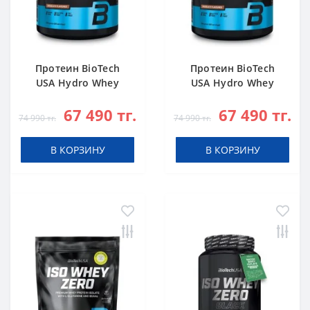
Протеин BioTech
Протеин BioTech
USA Hydro Whey
USA Hydro Whey
Zero chocolate 1816
Zero vanilla 1816 g
67 490 тг.
67 490 тг.
g
74 990 тг.
74 990 тг.
В КОРЗИНУ
В КОРЗИНУ