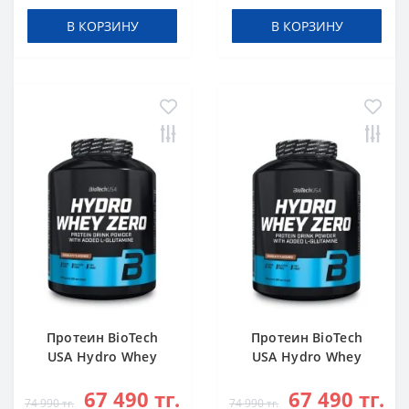
В КОРЗИНУ
В КОРЗИНУ
Протеин BioTech
Протеин BioTech
USA Hydro Whey
USA Hydro Whey
Zero chocolate 1816
Zero vanilla 1816 g
67 490 тг.
67 490 тг.
g
74 990 тг.
74 990 тг.