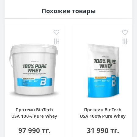
Похожие товары
Протеин BioTech
Протеин BioTech
USA 100% Pure Whey
USA 100% Pure Whey
bourbon vanilla 4000
hazelnut 1000 g
97 990 тг.
31 990 тг.
g