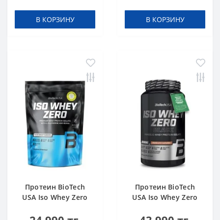
В КОРЗИНУ
В КОРЗИНУ
Протеин BioTech
Протеин BioTech
USA Iso Whey Zero
USA Iso Whey Zero
black biscuit (Oreo)
Black chocolate 908 g
454 g