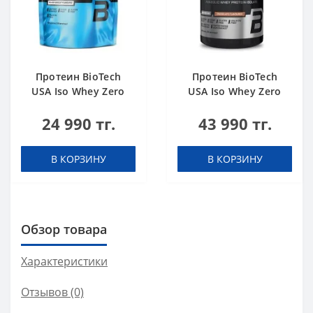
Протеин BioTech
Протеин BioTech
USA Iso Whey Zero
USA Iso Whey Zero
black biscuit (Oreo)
Black chocolate 908 g
24 990 тг.
43 990 тг.
454 g
В КОРЗИНУ
В КОРЗИНУ
Обзор товара
Характеристики
Отзывов (0)