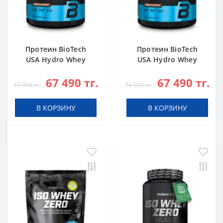
Протеин BioTech
Протеин BioTech
USA Hydro Whey
USA Hydro Whey
Zero chocolate 1816
Zero vanilla 1816 g
67 490 тг.
67 490 тг.
g
74 990 тг.
74 990 тг.
В КОРЗИНУ
В КОРЗИНУ